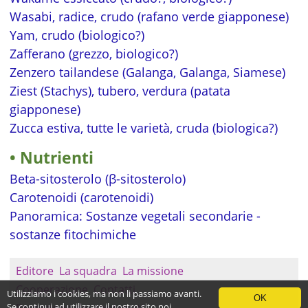
Wasabi, radice, crudo (rafano verde giapponese)
Yam, crudo (biologico?)
Zafferano (grezzo, biologico?)
Zenzero tailandese (Galanga, Galanga, Siamese)
Ziest (Stachys), tubero, verdura (patata
giapponese)
Zucca estiva, tutte le varietà, cruda (biologica?)
Nutrienti
Beta-sitosterolo (β-sitosterolo)
Carotenoidi (carotenoidi)
Panoramica: Sostanze vegetali secondarie -
sostanze fitochimiche
Editore
La squadra
La missione
Cooperazione
Contatti
Utilizziamo i cookies, ma non li passiamo avanti.
OK
Se continui ad utilizzare il nostro sito noi