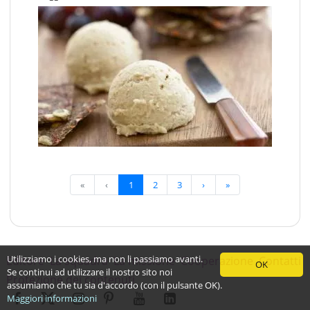
«
‹
1
2
3
›
»
Utilizziamo i cookies, ma non li passiamo avanti.
Editore
La squadra
La missione
Cooperazione
Contatti
OK
Se continui ad utilizzare il nostro sito noi
Protezione dei contenuti
assumiamo che tu sia d'accordo (con il pulsante OK).
Maggiori informazioni