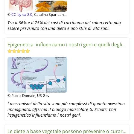
©
CC-by-sa 2.0
, Catalina Sparleanu,
Stiftung Gesundheit und Ernährung
Tra il 66% e il 75% dei casi di carcinoma del colon-retto può
Schweiz
essere prevenuto con una dieta e uno stile di vita sani.
Epigenetica: influenziamo i nostri geni e quelli degli
altri
© Public Domain, US Gov.
I meccanismi della vita sono più complessi di quanto avessimo
immaginato, afferma il biologo molecolare G. Schatz. Con
l'epigenetica influenziamo i nostri geni.
Le diete a base vegetale possono prevenire o curare