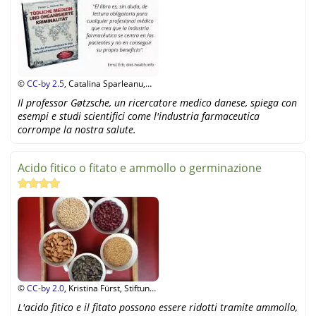
©
CC-by 2.5
, Catalina Sparleanu,
PhD, Foundation Diet and Health
Il professor Gøtzsche, un ricercatore medico danese, spiega con
Switzerland
esempi e studi scientifici come l'industria farmaceutica
corrompe la nostra salute.
Acido fitico o fitato e ammollo o germinazione
©
CC-by 2.0
, Kristina Fürst, Stiftung
Gesundheit und Ernährung Schweiz
L'acido fitico e il fitato possono essere ridotti tramite ammollo,