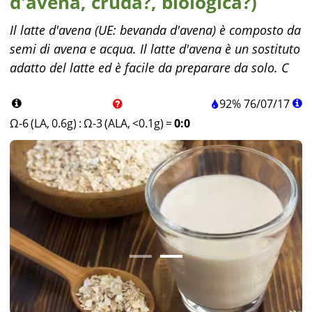
d'avena, cruda?, biologica?)
Il latte d'avena (UE: bevanda d'avena) è composto da
semi di avena e acqua. Il latte d'avena è un sostituto
adatto del latte ed è facile da preparare da solo. C
92%
76
/
07
/
17
Ω-6 (LA, 0.6g)
:
Ω-3 (ALA, <0.1g)
=
0:0