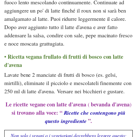
fuoco lento mescolando continuamente. Continuate ad
aggiungere un po' di latte finché il roux non si sarà ben
amalgamato al latte. Puoi ridurre leggermente il calore.
Dopo aver aggiunto tutto il latte d'avena e aver fatto
addensare la salsa, condire con sale, pepe macinato fresco
e noce moscata grattugiata.
Ricetta vegana frullato di frutti di bosco con latte
d'avena
Lavate bene 2 manciate di frutti di bosco (es. gelsi,
mirtilli), eliminate il picciolo e mescolateli finemente con
250 ml di latte d'avena. Versare nei bicchieri e gustare.
Le ricette vegane con latte d'avena
bevanda d'avena
(
)
si trovano alla voce: “
Ricette che contengono più
”.
questo ingrediente
Non solo i vegani o i vegetariani dovrebbero leggere questo: