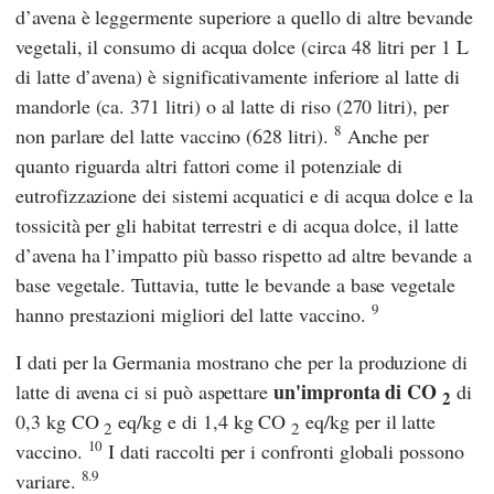
d’avena è leggermente superiore a quello di altre bevande
vegetali, il consumo di acqua dolce (circa 48 litri per 1 L
di latte d’avena) è
significativamente inferiore al latte di
mandorle (ca. 371 litri) o al latte di riso (270 litri), per
8
non parlare del latte vaccino (628 litri).
Anche per
quanto riguarda altri fattori come il potenziale di
eutrofizzazione dei sistemi acquatici e di acqua dolce e la
tossicità per gli habitat terrestri e di acqua dolce, il latte
d’avena ha l’impatto più basso rispetto ad altre bevande a
base vegetale. Tuttavia, tutte le bevande a base vegetale
9
hanno prestazioni migliori del latte vaccino.
I dati per la Germania mostrano che per la produzione di
un'impronta di CO
latte di avena ci si può aspettare
di
2
0,3 kg CO
eq/kg e di 1,4 kg CO
eq/kg per il latte
2
2
10
vaccino.
I dati raccolti per i confronti globali possono
8.9
variare.