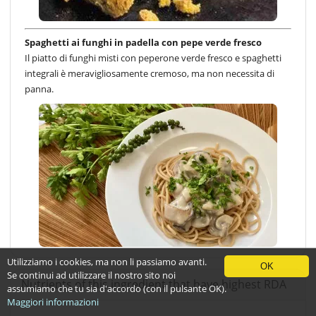
Spaghetti ai funghi in padella con pepe verde fresco
Il piatto di funghi misti con peperone verde fresco e spaghetti
integrali è meravigliosamente cremoso, ma non necessita di
panna.
Utilizziamo i cookies, ma non li passiamo avanti.
OK
Se continui ad utilizzare il nostro sito noi
Nutrients of this ingredient that have highest RDA
assumiamo che tu sia d'accordo (con il pulsante OK).
Maggiori informazioni