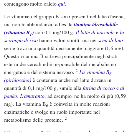
contengono molto calcio
qui
.
Le vitamine del gruppo B sono presenti nel latte d'avena,
ma non in abbondanza: ad es. la
tiamina idrosolubile
(vitamina B
)
con 0,1 mg/100 g.
Il latte di nocciole
e
lo
1
sciroppo di riso
hanno valori simili, ma nei
semi di lino
se ne trova una quantità decisamente maggiore (1,6 mg).
Questa vitamina B si trova principalmente negli strati
esterni dei cereali ed è responsabile del metabolismo
2
energetico e del sistema nervoso.
La vitamina B
6
(piridossina)
è contenuta anche nel latte d'avena in
quantità di 0,1 mg/100 g, simile alla
farina di cocco
e
al
panko
.
L'amaranto
, ad esempio, ne ha molto di più (0,59
mg). La vitamina B
è coinvolta in molte reazioni
6
enzimatiche e svolge un ruolo importante nel
2
metabolismo delle proteine.