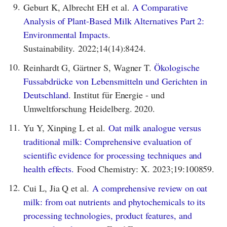
9.
Geburt K, Albrecht EH et al.
A Comparative
Analysis of Plant-Based Milk Alternatives Part 2:
Environmental Impacts
.
Sustainability. 2022;14(14):8424.
10.
Reinhardt G, Gärtner S, Wagner T.
Ökologische
Fussabdrücke von Lebensmitteln und Gerichten in
Deutschland
. Institut für Energie - und
Umweltforschung Heidelberg. 2020.
11.
Yu Y, Xinping L et al.
Oat milk analogue versus
traditional milk: Comprehensive evaluation of
scientific evidence for processing techniques and
health effects.
Food Chemistry: X. 2023;19:100859.
12.
Cui L, Jia Q et al.
A comprehensive review on oat
milk: from oat nutrients and phytochemicals to its
processing technologies, product features, and