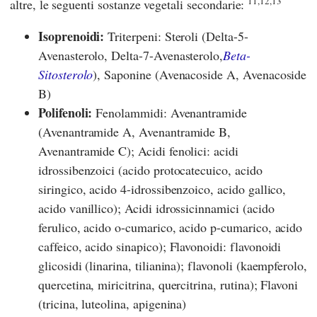
11,12,13
altre, le seguenti sostanze vegetali secondarie:
Isoprenoidi:
Triterpeni: Steroli (Delta-5-
Avenasterolo, Delta-7-Avenasterolo,
Beta-
Sitosterolo
), Saponine (Avenacoside A, Avenacoside
B)
Polifenoli:
Fenolammidi: Avenantramide
(Avenantramide A, Avenantramide B,
Avenantramide C); Acidi fenolici: acidi
idrossibenzoici (acido protocatecuico, acido
siringico, acido 4-idrossibenzoico, acido gallico,
acido vanillico); Acidi idrossicinnamici (acido
ferulico, acido o-cumarico, acido p-cumarico, acido
caffeico, acido sinapico); Flavonoidi: flavonoidi
glicosidi (linarina, tilianina); flavonoli (kaempferolo,
quercetina, miricitrina, quercitrina, rutina); Flavoni
(tricina, luteolina, apigenina)