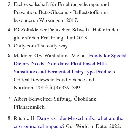
3.
Fachgesellschaft für Ernährungstherapie und
Prävention. Beta-Glucane - Ballaststoffe mit
besonderen Wirkungen. 2017.
4.
IG Zöliakie der Deutschen Schweiz. Hafer in der
glutenfreien Ernährung. Juni 2018.
5.
Oatly.com The oatly way.
6.
Mäkinen OE, Wanhalinna V et al.
Foods for Special
Dietary Needs: Non-dairy Plant-based Milk
Substitutes and Fermented Dairy-type Products
.
Critical Reviews in Food Science and
Nutrition. 2015;56(3):339–349.
7.
Albert-Schweitzer-Stiftung. Ökobilanz
Pflanzenmilch.
8.
Ritchie H.
Dairy vs. plant-based milk: what are the
environmental impacts?
Our World in Data. 2022.