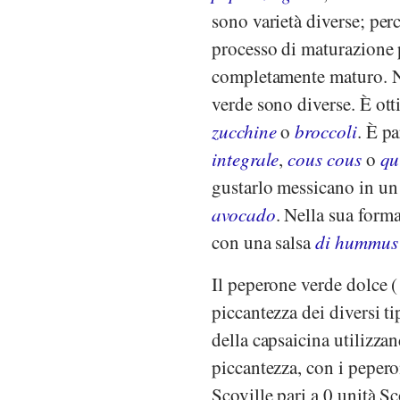
sono varietà diverse; per
processo di maturazione p
completamente maturo. No
verde sono diverse. È ot
zucchine
o
broccoli
. È p
integrale
,
cous cous
o
qu
gustarlo messicano in un
avocado
. Nella sua form
con una salsa
di hummus
Il peperone verde dolce 
piccantezza dei diversi t
della capsaicina utilizzan
piccantezza, con i pepero
Scoville pari a 0 unità Sc