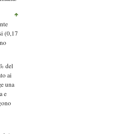
nte
i (0,17
no
% del
to ai
ge una
a e
ngono