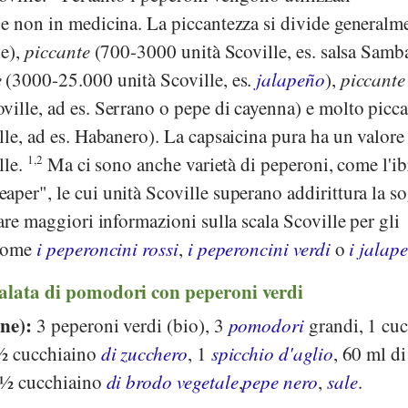
 e non in medicina. La piccantezza si divide generalm
le),
piccante
(700-3000 unità Scoville, es. salsa Samb
e
(3000-25.000 unità Scoville, es.
jalapeño
),
piccante
ille, ad es. Serrano o pepe di cayenna) e molto picca
lle, ad es. Habanero). La capsaicina pura ha un valore
lle.
1,2
Ma ci sono anche varietà di peperoni, come l'ib
per", le cui unità Scoville superano addirittura la so
re maggiori informazioni sulla scala Scoville per gli
 come
i peperoncini rossi
,
i peperoncini verdi
o
i jalap
salata di pomodori con peperoni verdi
one):
3 peperoni verdi (bio), 3
pomodori
grandi, 1 cuc
 ½ cucchiaino
di zucchero
, 1
spicchio d'aglio
, 60 ml d
 ½ cucchiaino
di brodo vegetale
,
pepe nero
,
sale
.