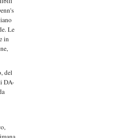
ibili
enn's
biano
de. Le
e in
one,
, del
si DA-
da
co,
timana.