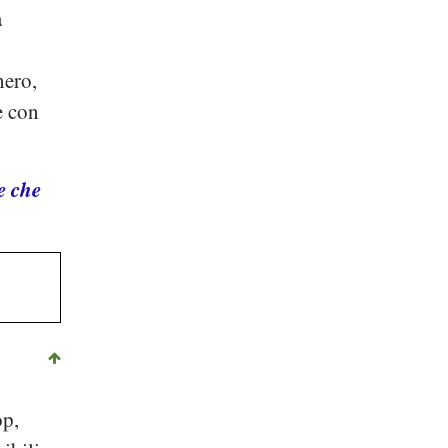
a
hero,
e con
e che
op
,