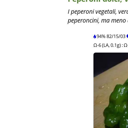
I peperoni vegetali, ve
peperoncini, ma meno de
94%
82
/
15
/
03
Ω-6 (LA, 0.1g)
:
Ω-