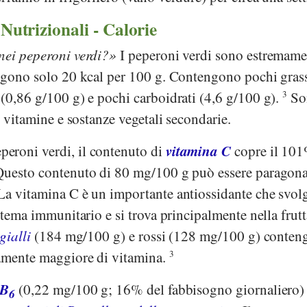
 Nutrizionali - Calorie
nei peperoni verdi?
I peperoni verdi sono estremame
engono solo 20 kcal per 100 g. Contengono pochi grass
(0,86 g/100 g) e pochi carboidrati (4,6 g/100 g).
3
So
e vitamine e sostanze vegetali secondarie.
vitamina C
eroni verdi, il contenuto di
copre il 101
Questo contenuto di 80 mg/100 g può essere paragona
a vitamina C è un importante antiossidante che svol
stema immunitario e si trova principalmente nella frutt
gialli
(184 mg/100 g) e rossi (128 mg/100 g) conte
vamente maggiore di vitamina.
3
 B
(0,22 mg/100 g; 16% del fabbisogno giornaliero)
6