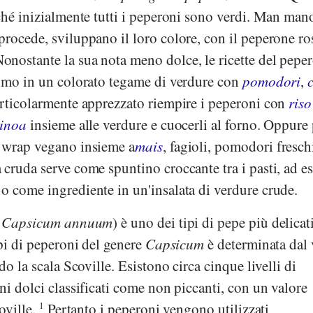
ché inizialmente tutti i peperoni sono verdi. Man mano
rocede, sviluppano il loro colore, con il peperone ro
nostante la sua nota meno dolce, le ricette del pepe
timo in un colorato tegame di verdure con
pomodori
,
articolarmente apprezzato riempire i peperoni con
riso
inoa
insieme alle verdure e cuocerli al forno. Oppure
 wrap vegano insieme a
mais
, fagioli, pomodori fresch
a cruda serve come spuntino croccante tra i pasti, ad 
o come ingrediente in un'insalata di verdure crude.
(
Capsicum annuum
) è uno dei tipi di pepe più delicat
ipi di peperoni del genere
Capsicum
è determinata dal 
do la scala Scoville. Esistono circa cinque livelli di
ni dolci classificati come non piccanti, con un valore
oville.
1
Pertanto i peperoni vengono utilizzati