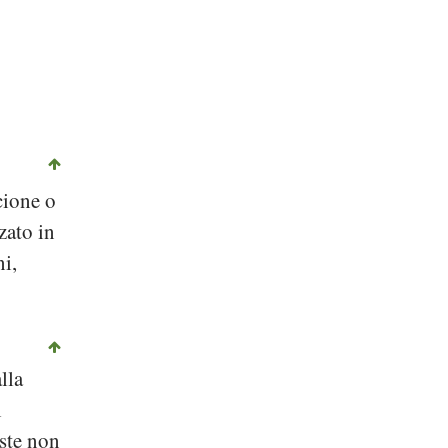
cione o
zato in
ni,
lla
i
te non