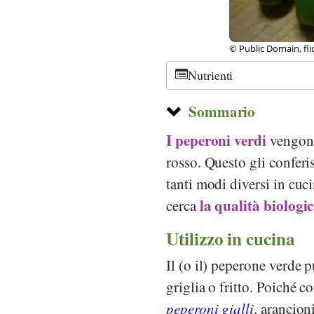
© Public Domain, Ba
Nutrienti
Sommario
I peperoni verdi
vengono 
rosso. Questo gli conferi
tanti modi diversi in cuci
la qualità biologi
cerca
Utilizzo in cucina
Il (o il) peperone verde p
griglia o fritto. Poiché 
peperoni
gialli
, arancion