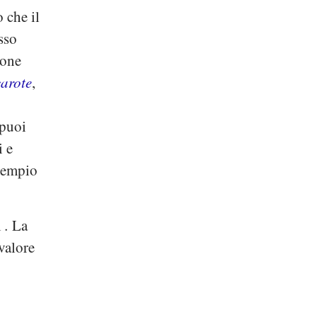
 che il
sso
rone
carote
,
 puoi
i e
esempio
i
.
La
valore