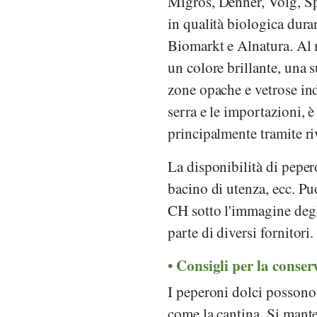
Migros
,
Denner
,
Volg
,
S
in qualità biologica dura
Biomarkt
e
Alnatura
. Al
un colore brillante, una s
zone opache e vetrose ind
serra e le importazioni, 
principalmente tramite ri
La disponibilità di peper
bacino di utenza, ecc. Puo
CH sotto l'immagine degli
parte di diversi fornitori.
Consigli per la conser
I peperoni dolci possono 
come la cantina. Si mante