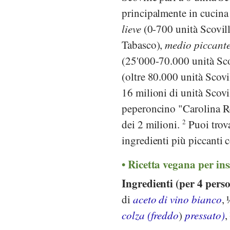
principalmente in cucina
lieve
(0-700 unità Scovil
Tabasco),
medio piccant
(25'000-70.000 unità Scov
(oltre 80.000 unità Scovi
16 milioni di unità Scovi
peperoncino "Carolina Rea
dei 2 milioni.
2
Puoi trova
ingredienti più piccanti
Ricetta vegana per in
Ingredienti (per 4 pers
di
aceto di vino bianco
,
colza (freddo
)
pressato)
,