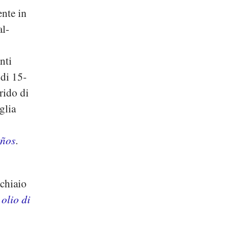
ente in
al-
nti
 di 15-
rido di
glia
eños
.
chiaio
i
olio di