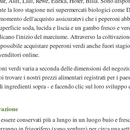
par
,
Aldi
,
Lidl
,
Rewe
,
Edeka
,
Hofer
,
Billa
. Sono dispon
nte la loro stagione nei supermercati biologici come
D
 momento dell'acquisto assicuratevi che i peperoni ab
uperficie soda, lucida e liscia e un gambo fresco e ver
icano l'inizio del marciume. Attraverso la coltivazion
è possibile acquistare peperoni verdi anche fuori stagi
venditori online.
oni verdi varia a seconda delle dimensioni del negozio
i trovare i nostri prezzi alimentari registrati per i pae
 ingredienti sopra - e facendo clic sul loro sviluppo 
vazione
essere conservati più a lungo in un luogo buio e fres
rranno in frigorifero (vano verdure) per circa una set