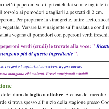
 metà i peperoni verdi, privateli dei semi e tagliateli 
il torsolo ai pomodori e tagliarli a pezzetti di 2 cm.
roni. Per preparare la vinaigrette, unire aceto, zucc
o vegetale. Versare la vinaigrette sull'insalata e condir
nsalata vegana di pomodori con peperoni verdi freschi.
peperoni verdi (crudi) le trovate alla voce: "
Ricett
ntengono più di questo ingrediente
".
lo i vegani o i vegetariani dovrebbero leggere questo:
pesso mangiano cibi malsani. Errori nutrizionali evitabili
.
zione
luglio a ottobre
 dolci dura da
. A causa del raccolto
rde si trova spesso all'inizio della stagione presso
Co