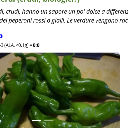
rdi, crudi, hanno un sapore un po' dolce a differen
i peperoni rossi o gialli. Le verdure vengono rac
3 (ALA, <0.1g)
=
0:0