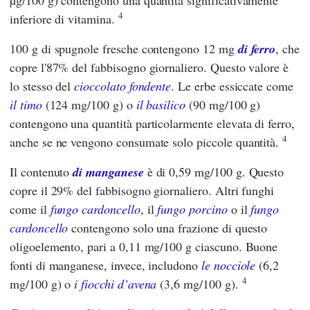
4
inferiore di vitamina.
100 g di spugnole fresche contengono 12 mg
di ferro
, che
copre l'87% del fabbisogno giornaliero. Questo valore è
lo stesso del
cioccolato fondente
. Le erbe essiccate come
il timo
(124 mg/100 g) o
il basilico
(90 mg/100 g)
contengono una quantità particolarmente elevata di ferro,
4
anche se ne vengono consumate solo piccole quantità.
Il contenuto
di manganese
è di 0,59 mg/100 g. Questo
copre il 29% del fabbisogno giornaliero. Altri funghi
come il
fungo cardoncello
, il
fungo porcino
o il
fungo
cardoncello
contengono solo una frazione di questo
oligoelemento, pari a 0,11 mg/100 g ciascuno. Buone
fonti di manganese, invece, includono
le nocciole
(6,2
4
mg/100 g) o
i fiocchi d’avena
(3,6 mg/100 g).