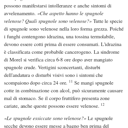
possono manifestarsi intolleranze e anche sintomi di
avvelenamento.
Che aspetto hanno le spugnole
velenose? Quali spugnole sono velenose?
Tutte le specie
di spugnole sono velenose nella loro forma grezza. Poiché
i funghi contengono idrazina, una tossina termolabile,
devono essere cotti prima di essere consumati. L'idrazina
è classificata come probabile cancerogeno. La sindrome
di Morel si verifica circa 6-8 ore dopo aver mangiato
spugnole crude. Vertigini sconcertanti, disturbi
dell'andatura o disturbi visivi sono i sintomi che
11
scompaiono dopo circa 24 ore.
Se mangi spugnole
cotte in combinazione con alcol, può sicuramente causare
mal di stomaco. Se il corpo fruttifero presenta zone
12
cariate, anche queste possono essere velenose.
Le spugnole essiccate sono velenose?
Le spugnole
secche devono essere messe a bagno ben prima del