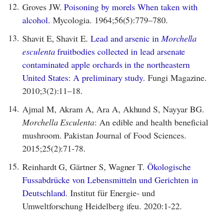
12.
Groves JW.
Poisoning by morels When taken with
alcohol.
Mycologia. 1964;56(5):779–780.
13.
Shavit E, Shavit E.
Lead and arsenic in
Morchella
esculenta
fruitbodies collected in lead arsenate
contaminated apple orchards in the northeastern
United States: A preliminary study.
Fungi Magazine.
2010;3(2):11–18.
14.
Ajmal M, Akram A, Ara A, Akhund S, Nayyar BG.
Morchella Esculenta
: An edible and health beneficial
mushroom. Pakistan Journal of Food Sciences.
2015;25(2):71-78.
15.
Reinhardt G, Gärtner S, Wagner T.
Ökologische
Fussabdrücke von Lebensmitteln und Gerichten in
Deutschland.
Institut für Energie- und
Umweltforschung Heidelberg ifeu. 2020:1-22.