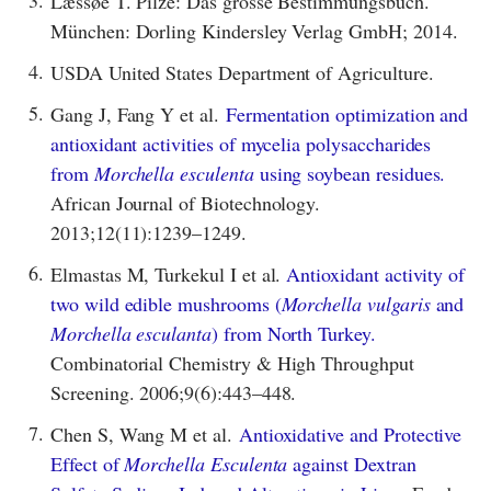
3.
Læssøe T. Pilze: Das grosse Bestimmungsbuch.
München: Dorling Kindersley Verlag GmbH; 2014.
4.
USDA United States Department of Agriculture.
5.
Gang J, Fang Y et al.
Fermentation optimization and
antioxidant activities of mycelia polysaccharides
from
Morchella esculenta
using soybean residues.
African Journal of Biotechnology.
2013;12(11):1239–1249.
6.
Elmastas M, Turkekul I et al.
Antioxidant activity of
two wild edible mushrooms (
Morchella vulgaris
and
Morchella esculanta
) from North Turkey.
Combinatorial Chemistry & High Throughput
Screening. 2006;9(6):443–448.
7.
Chen S, Wang M et al.
Antioxidative and Protective
Effect of
Morchella Esculenta
against Dextran