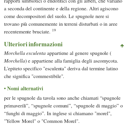
rapporti simbiotici o endofitici con gli alberi, che variano
a seconda del continente e della regione. Altri agiscono
come decompositori del suolo. Le spugnole nere si
trovano più comunemente in terreni disturbati o in aree
19
recentemente bruciate.
Ulteriori informazioni
Morchella esculenta
appartiene al genere spugnole (
Morchella
) e appartiene alla famiglia degli ascomycota.
L'epiteto specifico "esculenta" deriva dal termine latino
che significa "commestibile".
Nomi alternativi
per le spugnole da tavola sono anche chiamati “spugnole
primaverili”, “spugnole comuni”, “spugnole di maggio” o
“funghi di maggio”. In inglese si chiamano "morel",
"Yellow Morel" o "Common Morel".