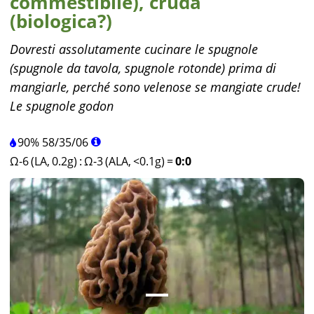
commestibile), cruda
(biologica?)
Dovresti assolutamente cucinare le spugnole
(spugnole da tavola, spugnole rotonde) prima di
mangiarle, perché sono velenose se mangiate crude!
Le spugnole godon
90%
58
/
35
/
06
Ω-6 (LA, 0.2g)
:
Ω-3 (ALA, <0.1g)
=
0:0