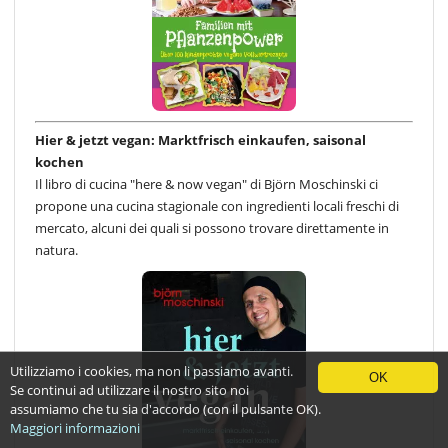
Hier & jetzt vegan: Marktfrisch einkaufen, saisonal
kochen
Il libro di cucina "here & now vegan" di Björn Moschinski ci
propone una cucina stagionale con ingredienti locali freschi di
mercato, alcuni dei quali si possono trovare direttamente in
natura.
Utilizziamo i cookies, ma non li passiamo avanti.
OK
Se continui ad utilizzare il nostro sito noi
assumiamo che tu sia d'accordo (con il pulsante OK).
Maggiori informazioni