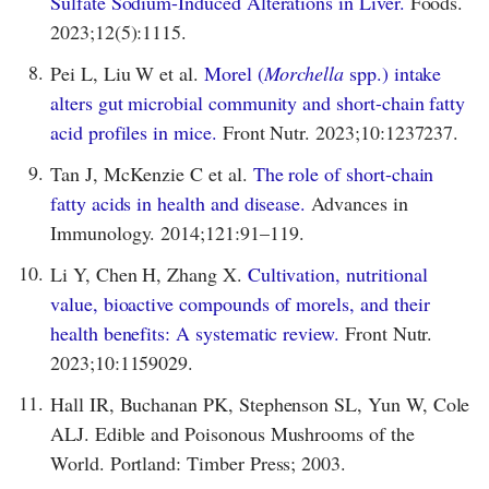
Sulfate Sodium-Induced Alterations in Liver.
Foods.
2023;12(5):1115.
8.
Pei L, Liu W et al.
Morel (
Morchella
spp.) intake
alters gut microbial community and short-chain fatty
acid profiles in mice.
Front Nutr. 2023;10:1237237.
9.
Tan J, McKenzie C et al.
The role of short-chain
fatty acids in health and disease.
Advances in
Immunology. 2014;121:91–119.
10.
Li Y, Chen H, Zhang X.
Cultivation, nutritional
value, bioactive compounds of morels, and their
health benefits: A systematic review.
Front Nutr.
2023;10:1159029.
11.
Hall IR, Buchanan PK, Stephenson SL, Yun W, Cole
ALJ. Edible and Poisonous Mushrooms of the
World. Portland: Timber Press; 2003.