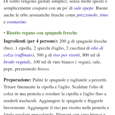
Di solito vengono gustati semplici, senza molte spezie e
semplicemente cosparsi con un po' di
sale
e
pepe
. Buone
anche le erbe aromatiche fresche come
prezzemolo
,
timo
e
rosmarino
.
Risotto vegano con spugnole fresche
Ingredienti (per 4 persone):
200 g di spugnole fresche
(bio), 1 cipolla, 2 spicchi d'aglio, 2 cucchiai di
olio di
colza (raffinato)
, 300 g di
riso per risotti
, 800 ml di
brodo vegetale
, 100 ml di vino bianco ( vegan), sale,
pepe, prezzemolo fresco.
Preparazione:
Pulite le spugnole e tagliatele a pezzetti.
Tritare finemente la cipolla e l'aglio. Scaldare l'olio di
colza in una pentola e rosolare la cipolla e l'aglio fino a
renderli traslucidi. Aggiungere le spugnole e friggerle
brevemente. Aggiungete il riso per risotto nella pentola e
fatelo rosolare mescolando. Sfumare con vino bianco e