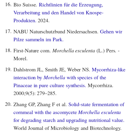
16.
Bio Suisse.
Richtlinien für die Erzeugung,
Verarbeitung und den Handel von Knospe-
Produkten.
2024.
17.
NABU Naturschutzbund Niedersachsen.
Gehen wir
Pilze sammeln im Park.
18.
First-Nature com.
Morchella esculenta
(L.) Pers. -
Morel.
19.
Dahlstrom JL, Smith JE, Weber NS.
Mycorrhiza-like
interaction by
Morchella
with species of the
Pinaceae in pure culture synthesis.
Mycorrhiza.
2000;9(5): 279–285.
20.
Zhang GP, Zhang F et al.
Solid-state fermentation of
cornmeal with the ascomycete
Morchella esculenta
for degrading starch and upgrading nutritional value.
World Journal of Microbiology and Biotechnology.