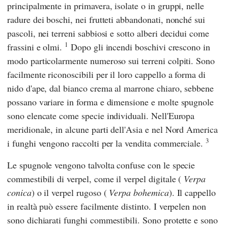
principalmente in primavera, isolate o in gruppi, nelle
radure dei boschi, nei frutteti abbandonati, nonché sui
pascoli, nei terreni sabbiosi e sotto alberi decidui come
1
frassini e olmi.
Dopo gli incendi boschivi crescono in
modo particolarmente numeroso sui terreni colpiti. Sono
facilmente riconoscibili per il loro cappello a forma di
nido d'ape, dal bianco crema al marrone chiaro, sebbene
possano variare in forma e dimensione e molte spugnole
sono elencate come specie individuali. Nell'Europa
meridionale, in alcune parti dell'Asia e nel Nord America
3
i funghi vengono raccolti per la vendita commerciale.
Le spugnole vengono talvolta confuse con le specie
commestibili di verpel, come il verpel digitale (
Verpa
conica
) o il verpel rugoso (
Verpa bohemica
). Il cappello
in realtà può essere facilmente distinto. I verpelen non
sono dichiarati funghi commestibili. Sono protette e sono