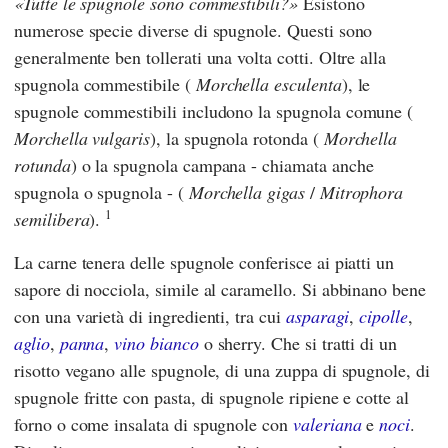
Tutte le spugnole sono commestibili?
Esistono
numerose specie diverse di spugnole. Questi sono
generalmente ben tollerati una volta cotti. Oltre alla
spugnola commestibile (
Morchella esculenta
), le
spugnole commestibili includono la spugnola comune (
Morchella vulgaris
), la spugnola rotonda (
Morchella
rotunda
) o la spugnola campana - chiamata anche
spugnola o spugnola - (
Morchella gigas
/
Mitrophora
1
semilibera
).
La carne tenera delle spugnole conferisce ai piatti un
sapore di nocciola, simile al caramello. Si abbinano bene
con una varietà di ingredienti, tra cui
asparagi
,
cipolle
,
aglio
,
panna
,
vino bianco
o sherry. Che si tratti di un
risotto vegano alle spugnole, di una zuppa di spugnole, di
spugnole fritte con pasta, di spugnole ripiene e cotte al
forno o come insalata di spugnole con
valeriana
e
noci
.