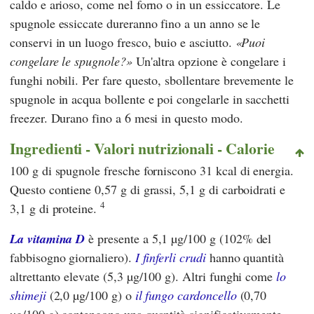
caldo e arioso, come nel forno o in un essiccatore. Le
spugnole essiccate dureranno fino a un anno se le
conservi in un luogo fresco, buio e asciutto.
Puoi
congelare le spugnole?
Un'altra opzione è congelare i
funghi nobili. Per fare questo, sbollentare brevemente le
spugnole in acqua bollente e poi congelarle in sacchetti
freezer. Durano fino a 6 mesi in questo modo.
Ingredienti - Valori nutrizionali - Calorie
100 g di spugnole fresche forniscono 31 kcal di energia.
Questo contiene 0,57 g di grassi, 5,1 g di carboidrati e
4
3,1 g di proteine.
La vitamina D
è presente a 5,1 µg/100 g (102% del
fabbisogno giornaliero).
I finferli crudi
hanno quantità
altrettanto elevate (5,3 µg/100 g). Altri funghi come
lo
shimeji
(2,0 µg/100 g) o
il fungo cardoncello
(0,70
µg/100 g) contengono una quantità significativamente