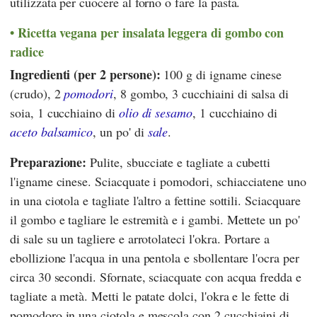
utilizzata per cuocere al forno o fare la pasta.
Ricetta vegana per insalata leggera di gombo con
radice
Ingredienti (per 2 persone):
100 g di igname cinese
(crudo), 2
pomodori
, 8 gombo, 3 cucchiaini di salsa di
soia, 1 cucchiaino di
olio di sesamo
, 1 cucchiaino di
aceto balsamico
, un po' di
sale
.
Preparazione:
Pulite, sbucciate e tagliate a cubetti
l'igname cinese. Sciacquate i pomodori, schiacciatene uno
in una ciotola e tagliate l'altro a fettine sottili. Sciacquare
il gombo e tagliare le estremità e i gambi. Mettete un po'
di sale su un tagliere e arrotolateci l'okra. Portare a
ebollizione l'acqua in una pentola e sbollentare l'ocra per
circa 30 secondi. Sfornate, sciacquate con acqua fredda e
tagliate a metà. Metti le patate dolci, l'okra e le fette di
pomodoro in una ciotola e mescola con 2 cucchiaini di