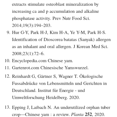
extracts stimulate osteoblast mineralization by
increasing ca and p accumulation and alkaline
phosphatase activity. Prev Nutr Food Sci.
2014;19(3):194–203.
9.
Hur G-Y, Park H-J, Kim H-A, Ye Y-M, Park H-S.
Identification of Dioscorea batatas (Sanyak) allergen
as an inhalant and oral allergen. J Korean Med Sci.
2008;23(1):72–6.
10.
Encyclopedia.com Chinese yam.
11.
Gartenrot.com Chinesische Yamswurzel.
12.
Reinhardt G, Gärtner S, Wagner T. Ökologische
Fussabdrücke von Lebensmitteln und Gerichten in
Deutschland. Institut für Energie - und
Umweltforschung Heidelberg. 2020.
13.
Epping J, Laibach N. An underutilized orphan tuber
252
crop—Chinese yam : a review.
Planta
, 2020.