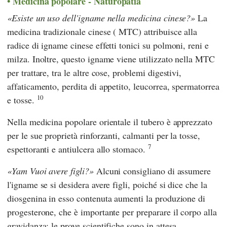
Medicina popolare - Naturopatia
Esiste un uso dell'igname nella medicina cinese?
La
medicina tradizionale cinese
(
MTC
) attribuisce alla
radice di igname cinese effetti tonici su polmoni, reni e
milza. Inoltre, questo igname viene utilizzato nella
MTC
per trattare, tra le altre cose, problemi digestivi,
affaticamento, perdita di appetito, leucorrea, spermatorrea
10
e tosse.
Nella medicina popolare orientale il tubero è apprezzato
per le sue proprietà rinforzanti, calmanti per la tosse,
7
espettoranti e antiulcera allo stomaco.
Yam Vuoi avere figli?
Alcuni consigliano di assumere
l'igname se si desidera avere figli, poiché si dice che la
diosgenina in esso contenuta aumenti la produzione di
progesterone, che è importante per preparare il corpo alla
gravidanza; le prove scientifiche sono in attesa.