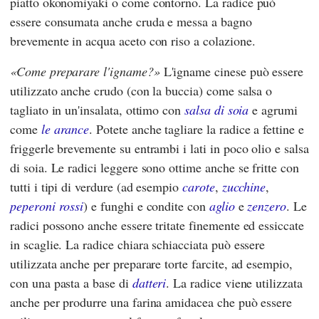
piatto okonomiyaki o come contorno. La radice può
essere consumata anche cruda e messa a bagno
brevemente in acqua aceto con riso a colazione.
Come preparare l'igname?
L'igname cinese può essere
utilizzato anche crudo (con la buccia) come salsa o
tagliato in un'insalata, ottimo con
salsa di soia
e agrumi
come
le arance
. Potete anche tagliare la radice a fettine e
friggerle brevemente su entrambi i lati in poco olio e salsa
di soia. Le radici leggere sono ottime anche se fritte con
tutti i tipi di verdure (ad esempio
carote
,
zucchine
,
peperoni rossi
) e funghi e condite con
aglio
e
zenzero
. Le
radici possono anche essere tritate finemente ed essiccate
in scaglie. La radice chiara schiacciata può essere
utilizzata anche per preparare torte farcite, ad esempio,
con una pasta a base di
datteri
. La radice viene utilizzata
anche per produrre una farina amidacea che può essere