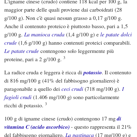
L'igname cinese (crudo) contiene 118 kcal per 100 g, la
maggior parte delle quali proviene dai carboidrati (28
g/100 g). Non c'è quasi nessun grasso a 0,17 g/100 g.
Anche il contenuto proteico è piuttosto basso, pari a 1,5
g/100 g.
La manioca cruda
(1,4 g/100 g) e
le patate dolci
crude
(1,6 g/100 g) hanno contenuti proteici comparabili.
Le patate crude
contengono solo leggermente più
3
proteine, pari a 2 g/100 g.
La radice cruda e leggera è ricca di
potassio
. Il contenuto
di 816 mg/100 g (41% del fabbisogno giornaliero) è
paragonabile a quello dei
ceci crudi
(718 mg/100 g).
I
fagioli crudi
(1.406 mg/100 g) sono particolarmente
3
ricchi di potassio.
100 g di igname cinese (crudo) contengono 17 mg
di
vitamina C (acido ascorbico)
-
questo rappresenta il 21%
del fabbisogno giornaliero.
La pastinaca
(17 mg/100 g) e