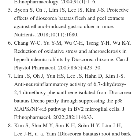
Ethnopharmacology. 2004;91(1):1–6.
5.
Byeon S, Oh J, Lim JS, Lee JS, Kim J-S. Protective
effects of dioscorea batatas flesh and peel extracts
against ethanol-induced gastric ulcer in mice.
Nutrients. 2018;10(11):1680.
6.
Chang W-C, Yu Y-M, Wu C-H, Tseng Y-H, Wu K-Y.
Reduction of oxidative stress and atherosclerosis in
hyperlipidemic rabbits by Dioscorea rhizome. Can J
Physiol Pharmacol. 2005;83(5):423–30.
7.
Lim JS, Oh J, Yun HS, Lee JS, Hahn D, Kim J-S.
Anti-neuroinflammatory activity of 6,7-dihydroxy-
2,4-dimethoxy phenanthrene isolated from Dioscorea
batatas Decne partly through suppressing the p38
MAPK/NF-κB pathway in BV2 microglial cells. J
Ethnopharmacol. 2022;282:114633.
8.
Kim S, Shin M-Y, Son K-H, Sohn H-Y, Lim J-H,
Lee J-H, u. a. Yam (Dioscorea batatas) root and bark