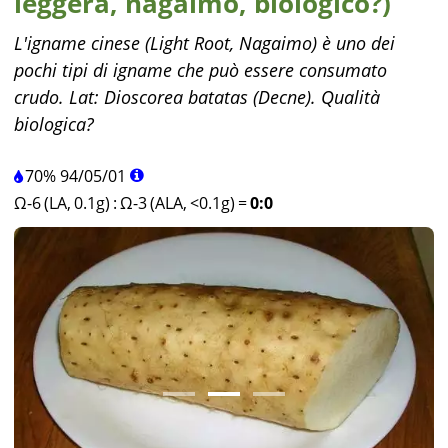
leggera, nagaimo, biologico?)
L'igname cinese (Light Root, Nagaimo) è uno dei
pochi tipi di igname che può essere consumato
crudo. Lat: Dioscorea batatas (Decne). Qualità
biologica?
70%
94
/
05
/
01
Ω-6 (LA, 0.1g)
:
Ω-3 (ALA, <0.1g)
=
0:0