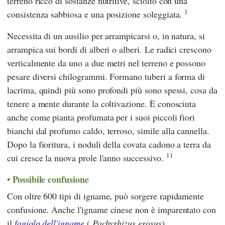
terreno ricco di sostanze nutritive, sciolto con una
1
consistenza sabbiosa e una posizione soleggiata.
Necessita di un ausilio per arrampicarsi o, in natura, si
arrampica sui bordi di alberi o alberi. Le radici crescono
verticalmente da uno a due metri nel terreno e possono
pesare diversi chilogrammi. Formano tuberi a forma di
lacrima, quindi più sono profondi più sono spessi, cosa da
tenere a mente durante la coltivazione. È conosciuta
anche come pianta profumata per i suoi piccoli fiori
bianchi dal profumo caldo, terroso, simile alla cannella.
Dopo la fioritura, i noduli della covata cadono a terra da
11
cui cresce la nuova prole l'anno successivo.
Possibile confusione
Con oltre 600 tipi di igname, può sorgere rapidamente
confusione. Anche l'igname cinese non è imparentato con
il
fagiolo dell'igname
(
Pachyrhizus erosus
).