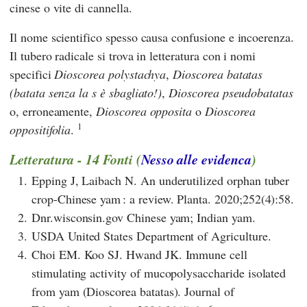
cinese o vite di cannella.
Il nome scientifico spesso causa confusione e incoerenza.
Il tubero radicale si trova in letteratura con i nomi
specifici
Dioscorea polystachya
,
Dioscorea batatas
(batata senza la s è sbagliato!)
,
Dioscorea pseudobatatas
o, erroneamente,
Dioscorea opposita
o
Dioscorea
1
oppositifolia
.
Letteratura - 14 Fonti (
Nesso alle evidenca
)
1.
Epping J, Laibach N. An underutilized orphan tuber
crop-Chinese yam : a review. Planta. 2020;252(4):58.
2.
Dnr.wisconsin.gov Chinese yam; Indian yam.
3.
USDA United States Department of Agriculture.
4.
Choi EM. Koo SJ. Hwand JK. Immune cell
stimulating activity of mucopolysaccharide isolated
from yam (Dioscorea batatas). Journal of