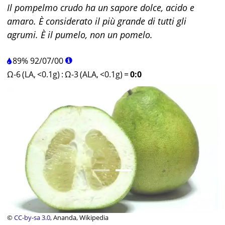
Il pompelmo crudo ha un sapore dolce, acido e
amaro. È considerato il più grande di tutti gli
agrumi. È il pumelo, non un pomelo.
89%
92
/
07
/
00
Ω-6 (LA, <0.1g)
:
Ω-3 (ALA, <0.1g)
=
0:0
©
CC-by-sa 3.0
, Ananda, Wikipedia