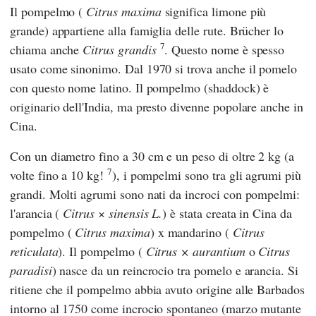
Il pompelmo (
Citrus maxima
significa limone più
grande) appartiene alla famiglia delle rute. Brücher lo
7
chiama anche
Citrus grandis
. Questo nome è spesso
usato come sinonimo. Dal 1970 si trova anche il pomelo
con questo nome latino. Il pompelmo (shaddock) è
originario dell'India, ma presto divenne popolare anche in
Cina.
Con un diametro fino a 30 cm e un peso di oltre 2 kg (a
7
volte fino a 10 kg!
), i pompelmi sono tra gli agrumi più
grandi. Molti agrumi sono nati da incroci con pompelmi:
l'arancia (
Citrus
×
sinensis
L.
) è stata creata in Cina da
pompelmo (
Citrus maxima
) x mandarino (
Citrus
reticulata
). Il pompelmo (
Citrus × aurantium
o
Citrus
paradisi
) nasce da un reincrocio tra pomelo e arancia. Si
ritiene che il pompelmo abbia avuto origine alle Barbados
intorno al 1750 come incrocio spontaneo (marzo mutante