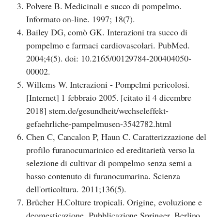
Polvere B. Medicinali e succo di pompelmo.
Informato on-line. 1997; 18(7).
Bailey DG, comò GK. Interazioni tra succo di
pompelmo e farmaci cardiovascolari. PubMed.
2004;4(5). doi: 10.2165/00129784-200404050-
00002.
Willems W. Interazioni - Pompelmi pericolosi.
[Internet] 1 febbraio 2005. [citato il 4 dicembre
2018] stern.de/gesundheit/wechseleffekt-
gefaehrliche-pampelmusen-3542782.html
Chen C, Cancalon P, Haun C. Caratterizzazione del
profilo furanocumarinico ed ereditarietà verso la
selezione di cultivar di pompelmo senza semi a
basso contenuto di furanocumarina. Scienza
dell'orticoltura. 2011;136(5).
Brücher H.Colture tropicali. Origine, evoluzione e
deomesticazione. Pubblicazione Springer. Berlino.