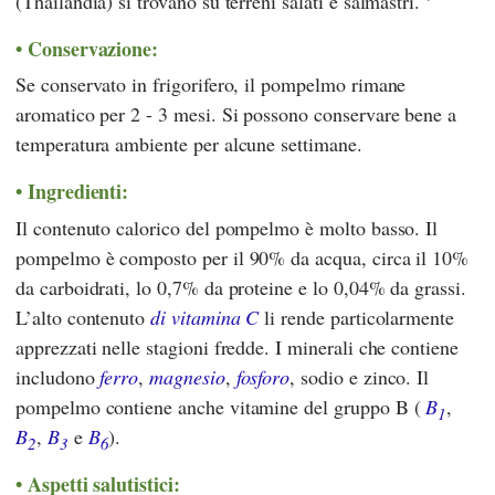
(Thailandia) si trovano su terreni salati e salmastri.
Conservazione:
Se conservato in frigorifero, il pompelmo rimane
aromatico per 2 - 3 mesi. Si possono conservare bene a
temperatura ambiente per alcune settimane.
Ingredienti:
Il contenuto calorico del pompelmo è molto basso. Il
pompelmo è composto per il 90% da acqua, circa il 10%
da carboidrati, lo 0,7% da proteine e lo 0,04% da grassi.
L’alto contenuto
di vitamina C
li rende particolarmente
apprezzati nelle stagioni fredde. I minerali che contiene
includono
ferro
,
magnesio
,
fosforo
, sodio e zinco. Il
pompelmo contiene anche vitamine del gruppo B (
B
,
1
B
,
B
e
B
).
2
3
6
Aspetti salutistici: