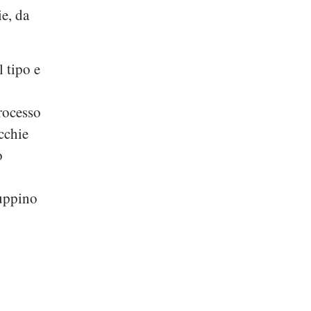
ie, da
l tipo e
rocesso
cchie
o
luppino
: