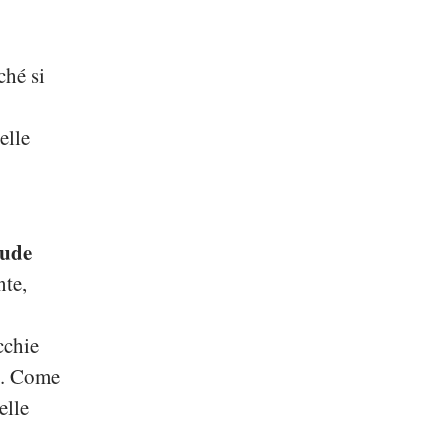
ché si
e
elle
rude
nte,
cchie
e. Come
elle