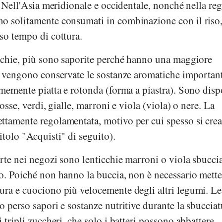
i. Nell'Asia meridionale e occidentale, nonché nella re
o solitamente consumati in combinazione con il riso
so tempo di cottura.
icchie, più sono saporite perché hanno una maggiore
ì vengono conservate le sostanze aromatiche important
rmemente piatta e rotonda (forma a piastra). Sono disp
rosse, verdi, gialle, marroni e viola (viola) o nere. La
ttamente regolamentata, motivo per cui spesso si cre
itolo "Acquisti" di seguito).
erte nei negozi sono lenticchie marroni o viola sbuccia
o. Poiché non hanno la buccia, non è necessario metter
ura e cuociono più velocemente degli altri legumi. Le
o perso sapori e sostanze nutritive durante la sbuccia
 tripli zuccheri, che solo i batteri possono abbattere,