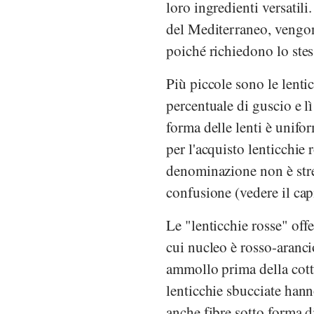
loro ingredienti versatil
del Mediterraneo, vengon
poiché richiedono lo stes
Più piccole sono le lent
percentuale di guscio e l
forma delle lenti è unifo
per l'acquisto lenticchie 
denominazione non è stre
confusione (vedere il cap
Le "lenticchie rosse" off
cui nucleo è rosso-aranci
ammollo prima della cott
lenticchie sbucciate hann
anche fibre sotto forma di