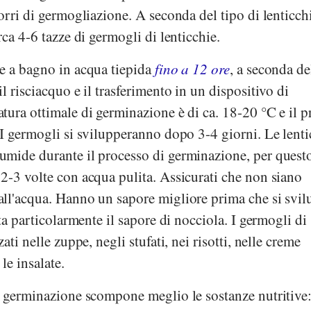
orri di germogliazione. A seconda del tipo di lenticch
rca 4-6 tazze di germogli di lenticchie.
e a bagno in acqua tiepida
fino a 12 ore
, a seconda de
l risciacquo e il trasferimento in un dispositivo di
tura ottimale di germinazione è di ca. 18-20 °C e il p
I germogli si svilupperanno dopo 3-4 giorni. Le lenti
mide durante il processo di germinazione, per quest
2-3 volte con acqua pulita. Assicurati che non siano
ll'acqua. Hanno un sapore migliore prima che si svi
ta particolarmente il sapore di nocciola. I germogli di
ati nelle zuppe, negli stufati, nei risotti, nelle creme
le insalate.
i germinazione scompone meglio le sostanze nutritive