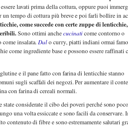
ssere lavati prima della cottura, oppure puoi immerge
 un tempo di cottura più breve e poi farli bollire in a
nticchie, come succede con certe zuppe di lenticchie,
ribili.
Sono ottimi anche
cucinati
come contorno o
o come insalata.
Dal
o curry, piatti indiani ormai famo
chie come ingrediente base e possono essere raffinati 
glutine e il pane fatto con farina di lenticchie stanno
muni sugli scaffali dei negozi. Per aumentare il cont
ina con farina di cereali normali.
 state considerate il cibo dei poveri perché sono poc
ungo una volta essiccate e sono facili da conservare. I
alto contenuto di fibre e sono estremamente salutari gr