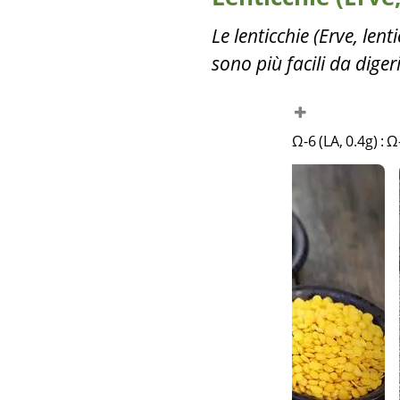
Le lenticchie (Erve, le
sono più facili da diger
Ω-6 (LA, 0.4g)
:
Ω-