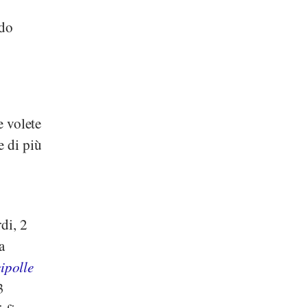
ido
e volete
e di più
di, 2
a
ipolle
3