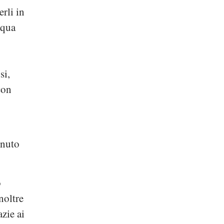
rli in
cqua
si,
con
enuto
o
noltre
azie ai