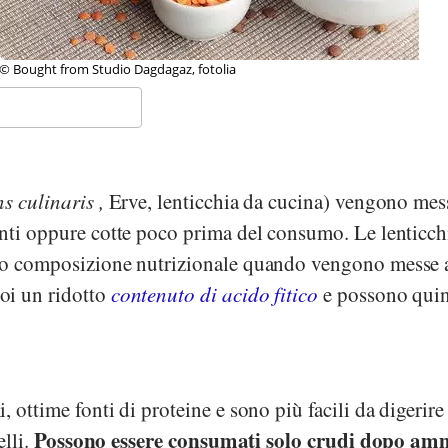
o Dagdagaz, fotolia
s culinaris
,
Erve, lenticchia da cucina) vengono mes
enti oppure cotte poco prima del consumo. Le lenticch
oro composizione nutrizionale quando vengono messe 
oi un ridotto
contenuto di acido fitico
e possono qui
 ottime fonti di proteine e sono più facili da digerire
Possono essere consumati solo crudi dopo am
elli.