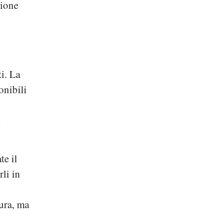
gione
,
i. La
onibili
a
te il
li in
tura, ma