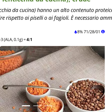
nticchia da cucina) hanno un alto contenuto proteic
ire rispetto ai piselli o ai fagioli. È necessario am
8%
71
/
28
/
01
3 (ALA, 0.1g)
=
4:1