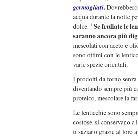
germogliati
.
Dovrebbero e
acqua durante la notte per
Se frullate le le
dolce.
1
saranno ancora più dige
mescolati con aceto e oli
sono ottimi con le lentic
varie spezie orientali.
I prodotti da forno senza 
diventando sempre più co
proteico, mescolare la far
Le lenticchie sono sempre
costose, si conservano a l
ti saziano grazie al loro 