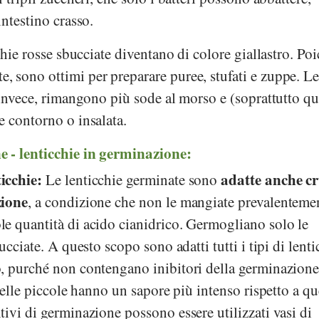
intestino crasso.
chie rosse sbucciate diventano di colore giallastro. Poi
 sono ottimi per preparare puree, stufati e zuppe. L
 invece, rimangono più sode al morso e (soprattutto qu
e contorno o insalata.
 - lenticchie in germinazione:
icchie:
adatte anche c
Le lenticchie germinate sono
zione
, a condizione che non le mangiate prevalenteme
e quantità di acido cianidrico. Germogliano solo le
ucciate. A questo scopo sono adatti tutti i tipi di lenti
, purché non contengano inibitori della germinazion
uelle piccole hanno un sapore più intenso rispetto a qu
ivi di germinazione possono essere utilizzati vasi di