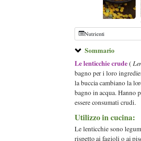
© Bought from Studi
Nutrienti
Sommario
Le lenticchie crude
(
Len
bagno per i loro ingredi
la buccia cambiano la l
bagno in acqua. Hanno p
essere consumati crudi.
Utilizzo in cucina:
Le lenticchie sono legumi,
rispetto ai fagioli o ai pis