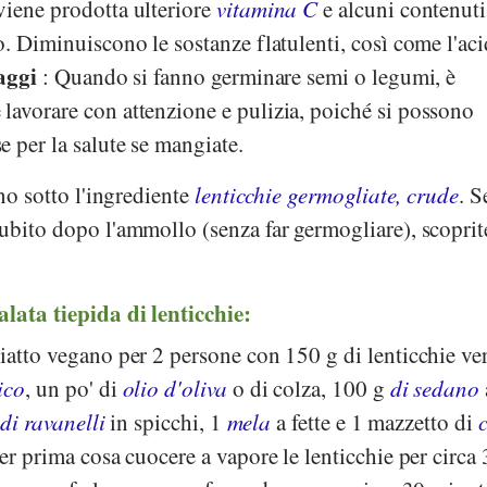
viene prodotta ulteriore
vitamina C
e alcuni contenuti
o. Diminuiscono le sostanze flatulenti, così come l'ac
aggi
: Quando si fanno germinare semi o legumi, è
lavorare con attenzione e pulizia, poiché si possono
 per la salute se mangiate.
ano sotto l'ingrediente
lenticchie germogliate, crude
. S
ubito dopo l'ammollo (senza far germogliare), scoprit
lata tiepida di lenticchie:
iatto vegano per 2 persone con 150 g di lenticchie ver
ico
, un po' di
olio
d'oliva
o di colza, 100 g
di sedano
o
di ravanelli
in spicchi, 1
mela
a fette e 1 mazzetto di
c
er prima cosa cuocere a vapore le lenticchie per circa 