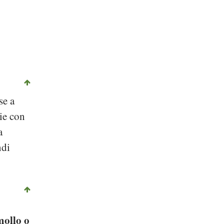
©
CC-by-sa 2.0
, Justinc, Wikipedia
se a
ie con
a
ndi
mollo o