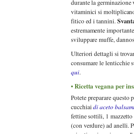
durante la germinazione 
vitaminici si moltiplican
Svant
fitico ed i tannini.
estremamente importante 
sviluppare muffe, dannose
Ulteriori dettagli si trov
consumare le lenticchie s
qui
.
Ricetta vegana per insa
Potete preparare questo p
cucchiai
di aceto balsam
fettine sottili, 1 mazzett
(con verdure) ad anelli. P