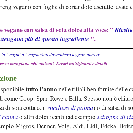
oreng vegano con foglie di coriandolo asciutte lavate e
te vegane con salsa di soia dolce alla voce: "
Ricette
ntengono più di questo ingrediente
".
lo i vegani o i vegetariani dovrebbero leggere questo:
pesso mangiano cibi malsani. Errori nutrizionali evitabili
.
zione
tutto l'anno
disponibile
nelle filiali ben fornite delle 
ndi come
Coop
,
Spar
,
Rewe
e
Billa
. Spesso non è chiaro
lsa di soia cotta con
zucchero di palma
) o di salsa di s
i canna
o altri dolcificanti (ad esempio
sciroppo di ri
sempio
Migros
,
Denner
,
Volg
,
Aldi
,
Lidl
,
Edeka
,
Hofe