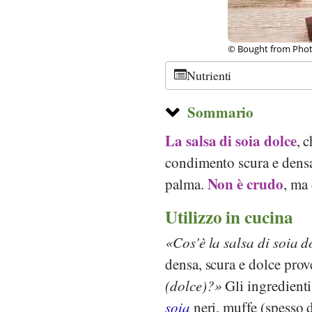
©
CC-by 2.0
, JaBB, f
Nutrienti
Sommario
La salsa di soia dolce
, 
condimento scura e densa
Non è crudo
palma.
, ma
Utilizzo in cucina
Cos'è la salsa di soia d
densa, scura e dolce prov
(dolce)?
Gli ingredienti
soia
neri, muffe (spesso 