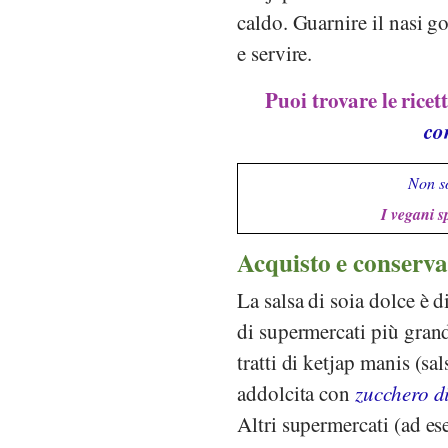
caldo. Guarnire il nasi g
e servire.
Puoi trovare le ricet
co
Non so
I vegani s
Acquisto e conserva
La salsa di soia dolce è 
di supermercati più gra
tratti di ketjap manis (sa
addolcita con
zucchero d
Altri supermercati (ad e