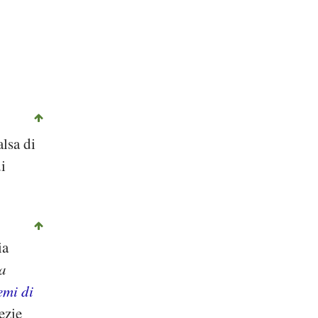
lsa di
i
ia
ia
emi di
ezie