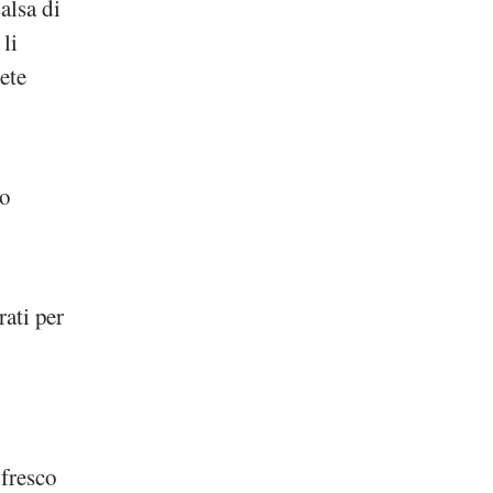
alsa di
li
ete
to
rati per
 fresco