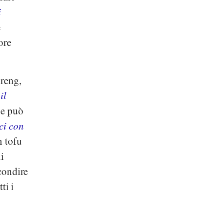
i
è
ore
oreng,
,
il
 e può
ci con
n tofu
i
 condire
ti i