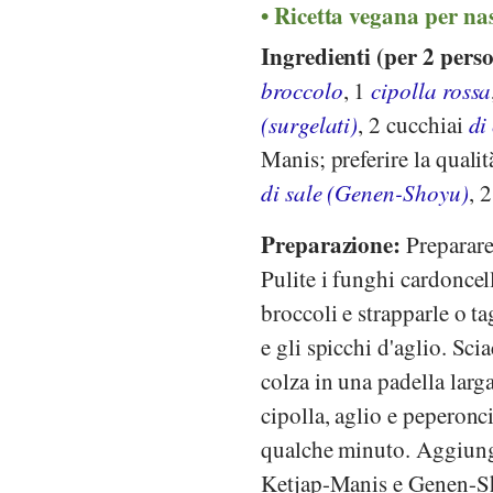
Ricetta vegana per na
Ingredienti (per 2 pers
broccolo
, 1
cipolla rossa
(surgelati)
, 2 cucchiai
di
Manis; preferire la qualit
di sale (Genen-Shoyu)
, 
Preparazione:
Preparare 
Pulite i funghi cardoncelli
broccoli e strapparle o ta
e gli spicchi d'aglio. Sci
colza in una padella larg
cipolla, aglio e peperonci
qualche minuto. Aggiunger
Ketjap-Manis e Genen-Sho