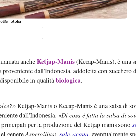
lickr.com
Ketjap-Manis
chiamata anche
(Kecap-Manis), è una sa
 proveniente dall'Indonesia, addolcita con zucchero d
biologica
 disponibile in qualità
.
olce?
Ketjap-Manis o Kecap-Manis è una salsa di so
eniente dall'Indonesia.
Di cosa è fatta la salsa di so
 principali per la produzione del Ketjap manis sono
s
del genere
Aspergillus
),
sale
,
acqua
, eventualmente sp