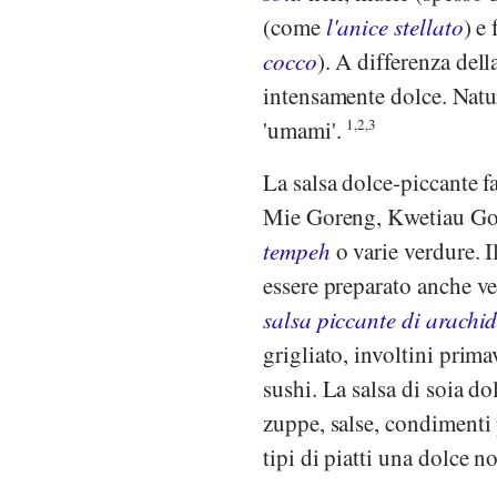
(come
l'anice stellato
) e
cocco
). A differenza della
intensamente dolce. Natu
'umami'.
1,2,3
La salsa dolce-piccante f
Mie Goreng, Kwetiau Gor
tempeh
o varie verdure. I
essere preparato anche v
salsa piccante di arachid
grigliato, involtini prima
sushi. La salsa di soia do
zuppe, salse, condimenti pe
tipi di piatti una dolce 