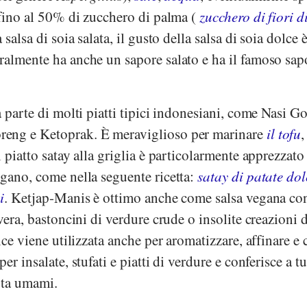
 fino al 50% di zucchero di palma (
zucchero di fiori d
 salsa di soia salata, il gusto della salsa di soia dolce 
ralmente ha anche un sapore salato e ha il famoso sap
a parte di molti piatti tipici indonesiani, come Nasi G
eng e Ketoprak. È meraviglioso per marinare
il tofu
l piatto satay alla griglia è particolarmente apprezzato
egano, come nella seguente ricetta:
satay di patate dol
i
. Ketjap-Manis è ottimo anche come salsa vegana co
vera, bastoncini di verdure crude o insolite creazioni d
lce viene utilizzata anche per aromatizzare, affinare e
r insalate, stufati e piatti di verdure e conferisce a tut
nota umami.