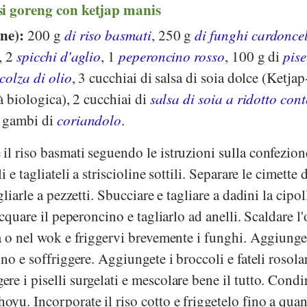
si goreng con ketjap manis
one):
200 g
di riso basmati
, 250 g
di funghi cardoncel
, 2
spicchi d'aglio
, 1
peperoncino rosso
, 100 g di
pise
 colza di olio
, 3 cucchiai di salsa di soia dolce (Ketjap
à biologica), 2 cucchiai di
salsa di soia a ridotto con
2 gambi di
coriandolo
.
il riso basmati seguendo le istruzioni sulla confezion
 e tagliateli a striscioline sottili. Separare le cimette 
gliarle a pezzetti. Sbucciare e tagliare a dadini la cipol
acquare il peperoncino e tagliarlo ad anelli. Scaldare l'
a o nel wok e friggervi brevemente i funghi. Aggiunge
no e soffriggere. Aggiungete i broccoli e fateli rosola
e i piselli surgelati e mescolare bene il tutto. Condi
yu. Incorporate il riso cotto e friggetelo fino a qua