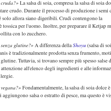
è cruda?
La salsa di soia, compresa la salsa di soia do
are crudo. Durante il processo di produzione i semi d
 solo allora siano digeribili. Crudi contengono la
è tossica per l'uomo. Inoltre, per preparare il Ketjap m
bollita con lo zucchero.
 senza glutine?
A differenza della
Shoyu
(salsa di so
anis è tradizionalmente prodotta senza frumento, mot
 glutine. Tuttavia, si trovano sempre più spesso salse d
e attenzione all'elenco degli ingredienti e alle informa
llergie.
è vegana?
Fondamentalmente, la salsa di soia dolce è
 aggiungono salsa o estratto di pesce, ma questo è vi