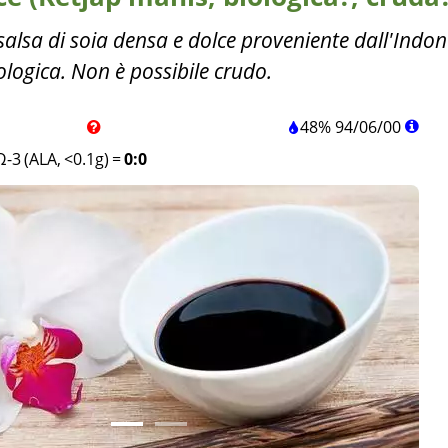
alsa di soia densa e dolce proveniente dall'Indon
iologica. Non è possibile crudo.
48%
94
/
06
/
00
Ω-3 (ALA, <0.1g)
=
0:0