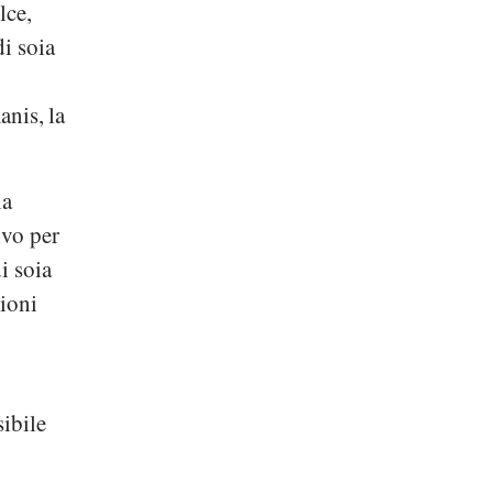
lce,
i soia
anis, la
ia
ivo per
i soia
zioni
sibile