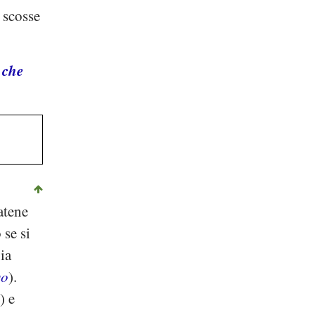
 scosse
 che
catene
 se si
oia
so
).
r
) e