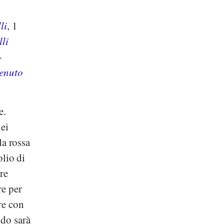
li
, 1
lli
-
tenuto
e.
dei
la rossa
olio di
re
re per
re con
ndo sarà