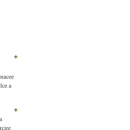
anacee
lce a
a
rcire