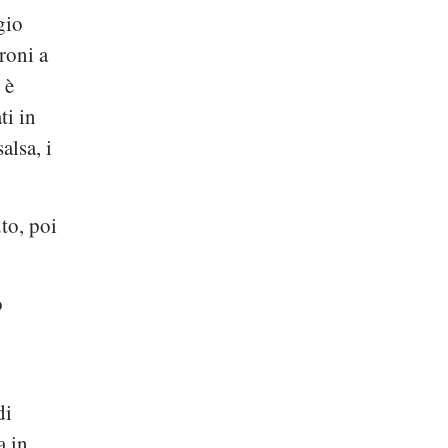
gio
roni a
o
è
ti in
alsa, i
to, poi
o
di
a in