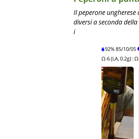
Il peperone ungherese a
diversi a seconda della
i
92%
85
/
10
/
05
Ω-6 (LA, 0.2g)
:
Ω-