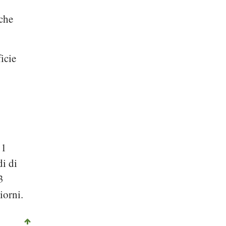
nche
icie
 1
di di
3
iorni.