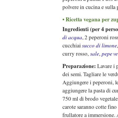
polvere in cucina e sulla 
Ricetta vegana per zup
Ingredienti (per 4 pers
di acqua
, 2 peperoni ros
cucchiai
succo di limone
curry rosso,
sale
,
pepe ve
Preparazione:
Lavare i p
dei semi. Tagliare le verd
Aggiungere i peperoni, le 
aggiungere la pasta di cu
750 ml di brodo vegetale
carote saranno cotte fino
frullatore a immersione.