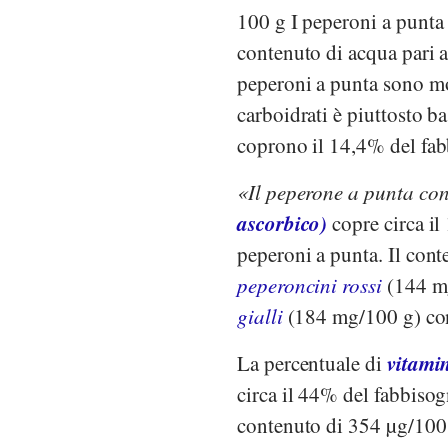
100 g I peperoni a punta 
contenuto di acqua pari a
peperoni a punta sono mol
carboidrati è piuttosto ba
coprono il 14,4% del fab
Il peperone a punta co
ascorbico)
copre circa i
peperoni a punta. Il con
peperoncini rossi
(144 m
gialli
(184 mg/100 g) co
vitami
La percentuale di
circa il 44% del fabbiso
contenuto di 354 µg/100