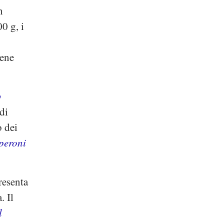
n
0 g, i
iene
o
di
o dei
eperoni
resenta
. Il
l