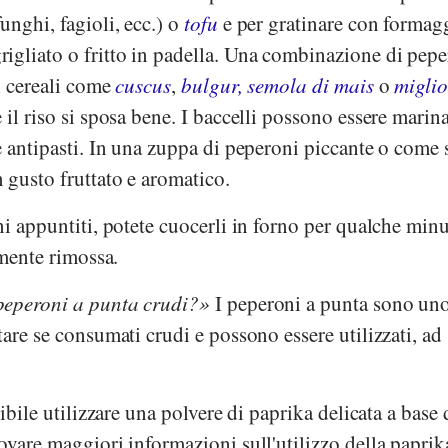
nghi, fagioli, ecc.) o
tofu
e per gratinare con formag
igliato o fritto in padella. Una combinazione di pepe
i cereali come
cuscus
,
bulgur,
semola di mais
o
migli
il riso si sposa bene. I baccelli possono essere marina
e antipasti. In una zuppa di peperoni piccante o come s
 gusto fruttato e aromatico.
ni appuntiti, potete cuocerli in forno per qualche minu
lmente rimossa.
peperoni a punta crudi?
I peperoni a punta sono un
tare se consumati crudi e possono essere utilizzati, ad
sibile utilizzare una polvere di paprika delicata a base 
ovare maggiori informazioni sull'utilizzo della paprik