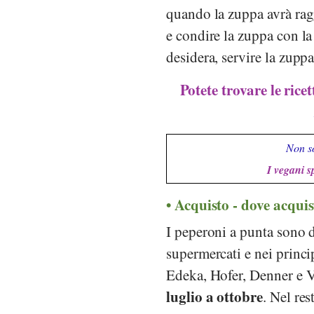
quando la zuppa avrà ragg
e condire la zuppa con la 
desidera, servire la zupp
Potete trovare le rice
Non so
I vegani s
Acquisto - dove acquis
I peperoni a punta sono 
supermercati e nei princi
Edeka
,
Hofer
,
Denner
e
V
luglio a ottobre
.
Nel res