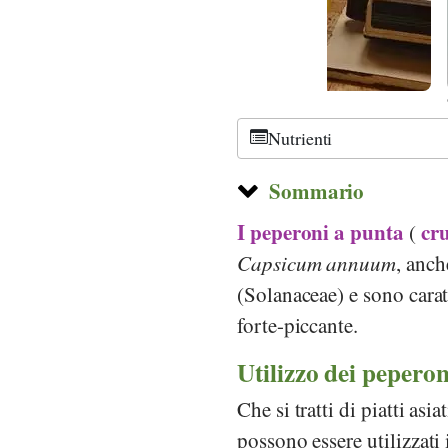
©
CC-by-sa 3.0
, Acc
Nutrienti
Sommario
I peperoni a punta
cru
(
Capsicum annuum
, anch
(Solanaceae) e sono caratt
forte-piccante.
Utilizzo dei peperon
Che si tratti di piatti asi
possono essere utilizzati 