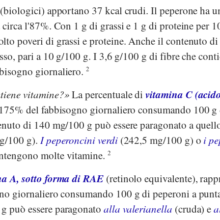
(biologici) apportano 37 kcal crudi. Il peperone ha u
 circa l'87%. Con 1 g di grassi e 1 g di proteine per 10
to poveri di grassi e proteine. Anche il contenuto di
sso, pari a 10 g/100 g. I 3,6 g/100 g di fibre che cont
bisogno giornaliero.
2
vitamina C (acid
ntiene vitamine?
La percentuale di
l 175% del fabbisogno giornaliero consumando 100 g 
tenuto di 140 mg/100 g può essere paragonato a quell
g/100 g).
I peperoncini verdi
(242,5 mg/100 g) o
i p
ntengono molte vitamine.
2
na A, sotto forma di RAE
(retinolo equivalente), rapp
gno giornaliero consumando 100 g di peperoni a punta
 g può essere paragonato
alla valerianella
(cruda) e
a