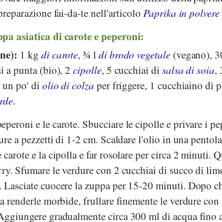
preparazione fai-da-te nell'articolo
Paprika in polvere
pa asiatica di carote e peperoni:
one):
1 kg
di carote
, ¾ l
di brodo vegetale
(vegano), 3
si a punta (bio), 2
cipolle
, 5 cucchiai di
salsa di soia
, 
, un po' di
olio di colza
per friggere, 1 cucchiaino di p
rde
.
eperoni e le carote. Sbucciare le cipolle e privare i p
ure a pezzetti di 1-2 cm. Scaldare l'olio in una pentola
carote e la cipolla e far rosolare per circa 2 minuti. 
rry. Sfumare le verdure con 2 cucchiai di succo di lim
. Lasciate cuocere la zuppa per 15-20 minuti. Dopo ch
 a renderle morbide, frullare finemente le verdure con
 Aggiungere gradualmente circa 300 ml di acqua fino 