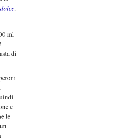
 dolce
.
00 ml
3
asta di
eperoni
.
Quindi
one e
e le
 un
a