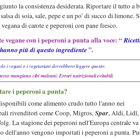
iunto la consistenza desiderata. Riportare il tutto a b
salsa di soia, sale, pepe e un po' di succo di limone. S
a vegana di carote e peperoni con pane fresco.
tte vegane con i peperoni a punta alla voce: “
Ricett
hanno più di questo ingrediente
”.
lo i vegani o i vegetariani dovrebbero leggere questo:
pesso mangiano cibi malsani. Errori nutrizionali evitabili
.
tare i peperoni a punta?
disponibili come alimento crudo tutto l'anno nei
Spar
pali rivenditori come
Coop
,
Migros
,
,
Aldi
,
Lidl
olg
. La stagione dei peperoni nell'Europa centrale va
to dell'anno vengono importati i peperoni a punta. Pu