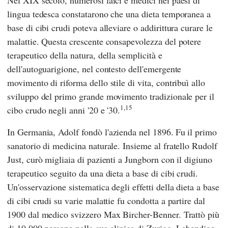
Nel XIX secolo, numerosi laici e medici nei paesi di
lingua tedesca constatarono che una dieta temporanea a
base di cibi crudi poteva alleviare o addirittura curare le
malattie. Questa crescente consapevolezza del potere
terapeutico della natura, della semplicità e
dell'autoguarigione, nel contesto dell'emergente
movimento di riforma dello stile di vita, contribuì allo
sviluppo del primo grande movimento tradizionale per il
1,15
cibo crudo negli anni '20 e '30.
In Germania,
Adolf
fondò l'azienda nel 1896.
Fu
il primo
sanatorio di medicina naturale. Insieme al fratello
Rudolf
Just,
curò migliaia di pazienti a
Jungborn
con il digiuno
terapeutico seguito da una dieta a base di cibi crudi.
Un'osservazione sistematica degli effetti della dieta a base
di cibi crudi su varie malattie fu condotta a partire dal
1900 dal medico svizzero
Max Bircher-Benner
. Trattò più