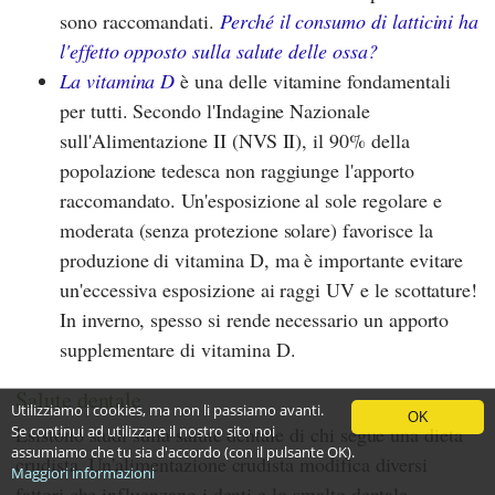
sono raccomandati.
Perché il consumo di latticini ha
l'effetto opposto sulla salute delle ossa?
La vitamina D
è una delle vitamine fondamentali
per tutti. Secondo l'Indagine Nazionale
sull'Alimentazione II (NVS II), il 90% della
popolazione tedesca non raggiunge l'apporto
raccomandato. Un'esposizione al sole regolare e
moderata (senza protezione solare) favorisce la
produzione di vitamina D, ma è importante evitare
un'eccessiva esposizione ai raggi UV e le scottature!
In inverno, spesso si rende necessario un apporto
supplementare di vitamina D.
Salute dentale
Utilizziamo i cookies, ma non li passiamo avanti.
OK
Se continui ad utilizzare il nostro sito noi
Esistono studi sulla salute dentale di chi segue una dieta
assumiamo che tu sia d'accordo (con il pulsante OK).
crudista. Un'alimentazione crudista modifica diversi
Maggiori informazioni
fattori che influenzano i denti e lo smalto dentale.