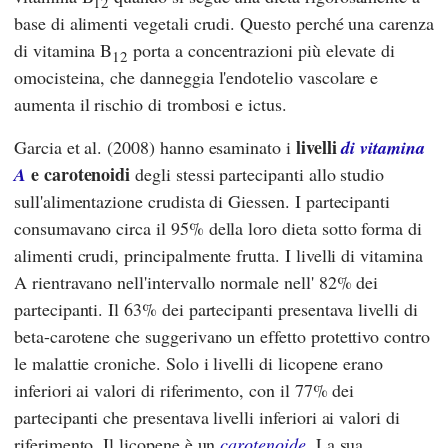
12
base di alimenti vegetali crudi. Questo perché una carenza
di vitamina B
porta a concentrazioni più elevate di
12
omocisteina, che danneggia l'endotelio vascolare e
aumenta il rischio di trombosi e ictus.
livelli
Garcia
et al. (2008) hanno esaminato i
di vitamina
e carotenoidi
A
degli stessi partecipanti allo studio
sull'alimentazione crudista di Giessen. I partecipanti
consumavano circa il 95% della loro dieta sotto forma di
alimenti crudi, principalmente frutta. I livelli di vitamina
A rientravano nell'intervallo normale nell' 82% dei
partecipanti. Il 63% dei partecipanti presentava livelli di
beta-carotene che suggerivano un effetto protettivo contro
le malattie croniche. Solo i livelli di licopene erano
inferiori ai valori di riferimento, con il 77% dei
partecipanti che presentava livelli inferiori ai valori di
riferimento. Il licopene è un
carotenoide
. La sua