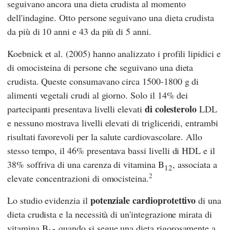
seguivano ancora una dieta crudista al momento
dell'indagine. Otto persone seguivano una dieta crudista
da più di 10 anni e 43 da più di 5 anni.
Koebnick
et al. (2005) hanno analizzato i profili lipidici e
di omocisteina di persone che seguivano una dieta
crudista. Queste consumavano circa 1500-1800 g di
alimenti vegetali crudi al giorno. Solo il 14% dei
di colesterolo
partecipanti presentava livelli elevati
LDL
e nessuno mostrava livelli elevati di trigliceridi, entrambi
risultati favorevoli per la salute cardiovascolare. Allo
stesso tempo, il 46% presentava bassi livelli di HDL e il
38% soffriva di una carenza di vitamina B
, associata a
12
2
elevate concentrazioni di omocisteina.
potenziale cardioprotettivo
Lo studio evidenzia il
di una
dieta crudista e la necessità di un'integrazione mirata di
vitamina B
quando si segue una dieta rigorosamente a