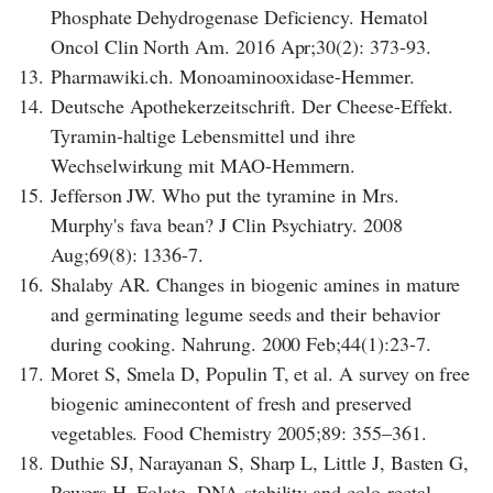
Phosphate Dehydrogenase Deficiency. Hematol
Oncol Clin North Am. 2016 Apr;30(2): 373-93.
13.
Pharmawiki.ch. Monoaminooxidase-Hemmer.
14.
Deutsche Apothekerzeitschrift. Der Cheese-Effekt.
Tyramin-haltige Lebensmittel und ihre
Wechselwirkung mit MAO-Hemmern.
15.
Jefferson JW. Who put the tyramine in Mrs.
Murphy's fava bean? J Clin Psychiatry. 2008
Aug;69(8): 1336-7.
16.
Shalaby AR. Changes in biogenic amines in mature
and germinating legume seeds and their behavior
during cooking. Nahrung. 2000 Feb;44(1):23-7.
17.
Moret S, Smela D, Populin T, et al. A survey on free
biogenic aminecontent of fresh and preserved
vegetables. Food Chemistry 2005;89: 355–361.
18.
Duthie SJ, Narayanan S, Sharp L, Little J, Basten G,
Powers H. Folate, DNA stability and colo-rectal