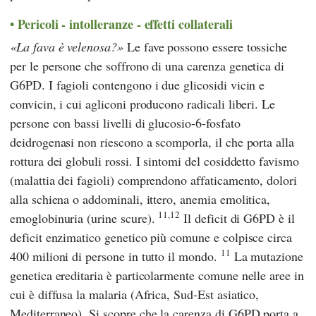
Pericoli - intolleranze - effetti collaterali
La fava è velenosa?
Le fave possono essere tossiche
per le persone che soffrono di una carenza genetica di
G6PD. I fagioli contengono i due glicosidi vicin e
convicin, i cui agliconi producono radicali liberi. Le
persone con bassi livelli di glucosio-6-fosfato
deidrogenasi non riescono a scomporla, il che porta alla
rottura dei globuli rossi. I sintomi del cosiddetto favismo
(malattia dei fagioli) comprendono affaticamento, dolori
alla schiena o addominali, ittero, anemia emolitica,
11,12
emoglobinuria (urine scure).
Il deficit di G6PD è il
deficit enzimatico genetico più comune e colpisce circa
11
400 milioni di persone in tutto il mondo.
La mutazione
genetica ereditaria è particolarmente comune nelle aree in
cui è diffusa la malaria (Africa, Sud-Est asiatico,
Mediterraneo). Si scopre che la carenza di G6PD porta a