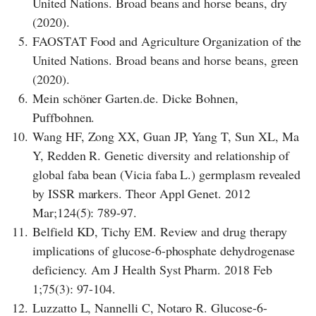
United Nations. Broad beans and horse beans, dry
(2020).
5.
FAOSTAT Food and Agriculture Organization of the
United Nations. Broad beans and horse beans, green
(2020).
6.
Mein schöner Garten.de. Dicke Bohnen,
Puffbohnen.
10.
Wang HF, Zong XX, Guan JP, Yang T, Sun XL, Ma
Y, Redden R. Genetic diversity and relationship of
global faba bean (Vicia faba L.) germplasm revealed
by ISSR markers. Theor Appl Genet. 2012
Mar;124(5): 789-97.
11.
Belfield KD, Tichy EM. Review and drug therapy
implications of glucose-6-phosphate dehydrogenase
deficiency. Am J Health Syst Pharm. 2018 Feb
1;75(3): 97-104.
12.
Luzzatto L, Nannelli C, Notaro R. Glucose-6-