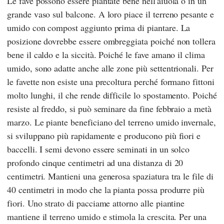
Le fave possono essere piantate bene nell'aiuola o in un
grande vaso sul balcone. A loro piace il terreno pesante e
umido con compost aggiunto prima di piantare. La
posizione dovrebbe essere ombreggiata poiché non tollera
bene il caldo e la siccità. Poiché le fave amano il clima
umido, sono adatte anche alle zone più settentrionali. Per
le favette non esiste una precoltura perché formano fittoni
molto lunghi, il che rende difficile lo spostamento. Poiché
resiste al freddo, si può seminare da fine febbraio a metà
marzo. Le piante beneficiano del terreno umido invernale,
si sviluppano più rapidamente e producono più fiori e
baccelli. I semi devono essere seminati in un solco
profondo cinque centimetri ad una distanza di 20
centimetri. Mantieni una generosa spaziatura tra le file di
40 centimetri in modo che la pianta possa produrre più
fiori. Uno strato di pacciame attorno alle piantine
mantiene il terreno umido e stimola la crescita. Per una