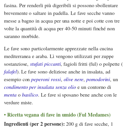
fasina. Per renderli più digeribili si possono sbollentare
brevemente o saltare in padella. Le fave secche vanno
messe a bagno in acqua per una notte e poi cotte con tre
volte la quantità di acqua per 40-50 minuti finché non
saranno morbide.
Le fave sono particolarmente apprezzate nella cucina
mediterranea e araba. Lì vengono utilizzati per zuppe
sostanziose,
stufati piccanti
, fagioli fritti (ful) o polpette (
falafel
). Le fave sono deliziose anche in insalata, ad
esempio con
peperoni rossi
,
olive nere
,
pomodorini
, un
condimento per insalata senza olio
e un contorno di
menta
o
basilico
. Le fave si sposano bene anche con le
verdure miste.
Ricetta vegana di fave in umido (Ful Medames)
Ingredienti (per 2 persone):
200 g di fave secche, 1