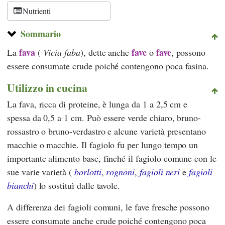
Nutrienti
Sommario
fava
fave
fave
La
(
Vicia faba
), dette anche
o
, possono
essere consumate crude poiché contengono poca fasina.
Utilizzo in cucina
La fava, ricca di proteine, è lunga da 1 a 2,5 cm e
spessa da 0,5 a 1 cm. Può essere verde chiaro, bruno-
rossastro o bruno-verdastro e alcune varietà presentano
macchie o macchie. Il fagiolo fu per lungo tempo un
importante alimento base, finché il fagiolo comune con le
sue varie varietà (
borlotti
,
rognoni
,
fagioli neri
e
fagioli
bianchi
) lo sostituì dalle tavole.
A differenza dei fagioli comuni, le fave fresche possono
essere consumate anche crude poiché contengono poca