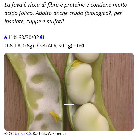
La fava è ricca di fibre e proteine e contiene molto
acido folico. Adatto anche crudo (biologico?) per
insalate, zuppe e stufati!
11%
68
/
30
/
02
Ω-6 (LA, 0.6g)
:
Ω-3 (ALA, <0.1g)
=
0:0
©
CC-by-sa 3.0
, Rasbak, Wikipedia