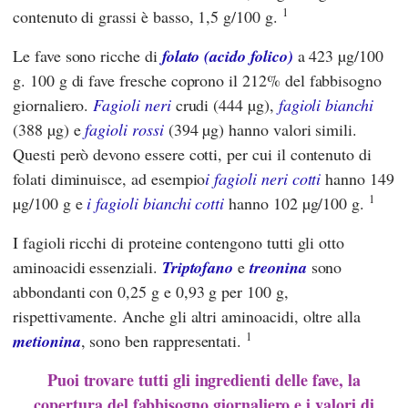
1
contenuto di grassi è basso, 1,5 g/100 g.
Le fave sono ricche di
folato (acido folico)
a 423 µg/100
g. 100 g di fave fresche coprono il 212% del fabbisogno
giornaliero.
Fagioli neri
crudi (444 µg),
fagioli bianchi
(388 µg) e
fagioli rossi
(394 µg) hanno valori simili.
Questi però devono essere cotti, per cui il contenuto di
folati diminuisce, ad esempio
i fagioli neri cotti
hanno 149
1
µg/100 g e
i fagioli bianchi cotti
hanno 102 µg/100 g.
I fagioli ricchi di proteine contengono tutti gli otto
aminoacidi essenziali.
Triptofano
e
treonina
sono
abbondanti con 0,25 g e 0,93 g per 100 g,
rispettivamente. Anche gli altri aminoacidi, oltre alla
1
metionina
, sono ben rappresentati.
Puoi trovare tutti gli ingredienti delle fave, la
copertura del fabbisogno giornaliero e i valori di