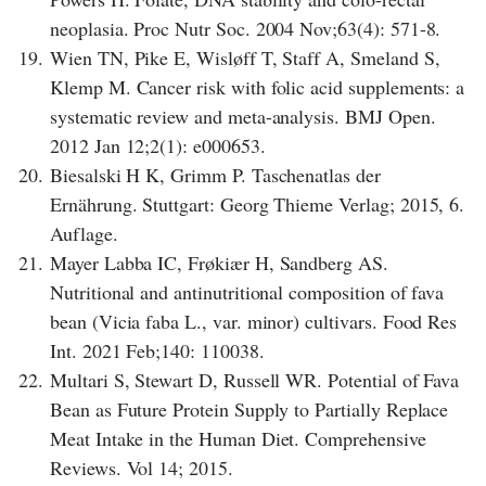
neoplasia. Proc Nutr Soc. 2004 Nov;63(4): 571-8.
19.
Wien TN, Pike E, Wisløff T, Staff A, Smeland S,
Klemp M. Cancer risk with folic acid supplements: a
systematic review and meta-analysis. BMJ Open.
2012 Jan 12;2(1): e000653.
20.
Biesalski H K, Grimm P. Taschenatlas der
Ernährung. Stuttgart: Georg Thieme Verlag; 2015, 6.
Auflage.
21.
Mayer Labba IC, Frøkiær H, Sandberg AS.
Nutritional and antinutritional composition of fava
bean (Vicia faba L., var. minor) cultivars. Food Res
Int. 2021 Feb;140: 110038.
22.
Multari S, Stewart D, Russell WR. Potential of Fava
Bean as Future Protein Supply to Partially Replace
Meat Intake in the Human Diet. Comprehensive
Reviews. Vol 14; 2015.