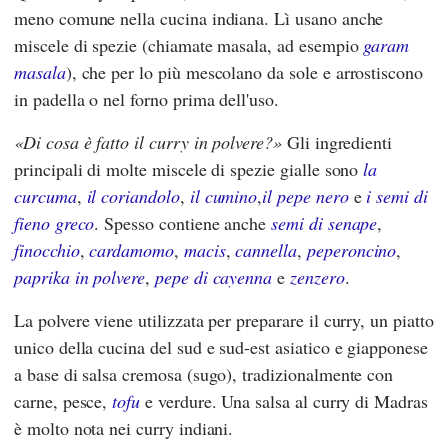
meno comune nella cucina indiana. Lì usano anche
miscele di spezie (chiamate masala, ad esempio
garam
masala
), che per lo più mescolano da sole e arrostiscono
in padella o nel forno prima dell'uso.
Di cosa è fatto il curry in polvere?
Gli ingredienti
principali di molte miscele di spezie gialle sono
la
curcuma
,
il coriandolo
,
il cumino
,
il pepe nero
e
i semi di
fieno greco
. Spesso contiene anche
semi di senape
,
finocchio
,
cardamomo
,
macis
,
cannella
,
peperoncino
,
paprika in polvere
,
pepe di cayenna
e
zenzero
.
La polvere viene utilizzata per preparare il curry, un piatto
unico della cucina del sud e sud-est asiatico e giapponese
a base di salsa cremosa (sugo), tradizionalmente con
carne, pesce,
tofu
e verdure. Una salsa al curry di Madras
è molto nota nei curry indiani.