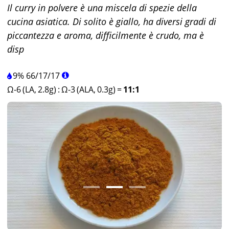
Il curry in polvere è una miscela di spezie della
cucina asiatica. Di solito è giallo, ha diversi gradi di
piccantezza e aroma, difficilmente è crudo, ma è
disp
9%
66
/
17
/
17
Ω-6 (LA, 2.8g)
:
Ω-3 (ALA, 0.3g)
=
11:1