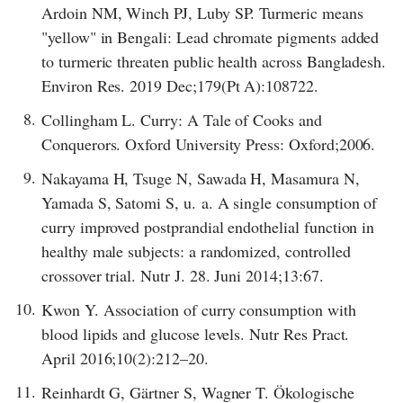
Ardoin NM, Winch PJ, Luby SP. Turmeric means
"yellow" in Bengali: Lead chromate pigments added
to turmeric threaten public health across Bangladesh.
Environ Res. 2019 Dec;179(Pt A):108722.
8.
Collingham L. Curry: A Tale of Cooks and
Conquerors. Oxford University Press: Oxford;2006.
9.
Nakayama H, Tsuge N, Sawada H, Masamura N,
Yamada S, Satomi S, u. a. A single consumption of
curry improved postprandial endothelial function in
healthy male subjects: a randomized, controlled
crossover trial. Nutr J. 28. Juni 2014;13:67.
10.
Kwon Y. Association of curry consumption with
blood lipids and glucose levels. Nutr Res Pract.
April 2016;10(2):212–20.
11.
Reinhardt G, Gärtner S, Wagner T. Ökologische