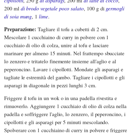
cipollotti
, 250 g
di asparagi
, 200 ml
di latte di cocco
,
200 ml
di brodo vegetale poco salato
, 100 g di
germogli
di soia mung
, 1
lime
.
Preparazione:
Tagliare il tofu a cubetti di 2 cm.
Mescolare 1 cucchiaino di curry in polvere con 1
cucchiaio di olio di colza, unire al tofu e lasciare
marinare per almeno 15 minuti. Nel frattempo sbucciate
lo zenzero e tritatelo finemente insieme all'aglio e al
peperoncino. Lavare i cipollotti. Mondate gli asparagi e
tagliate le estremità del gambo. Tagliare i cipollotti e gli
asparagi in diagonale in pezzi lunghi 3 cm.
Friggere il tofu in un wok o in una padella rivestita e
rimuoverlo. Aggiungere 1 cucchiaio di olio di colza nella
padella e soffriggere l'aglio, lo zenzero, il peperoncino, i
cipollotti e gli asparagi per 5 minuti mescolando.
Spolverare con 1 cucchiaino di curry in polvere e friggere