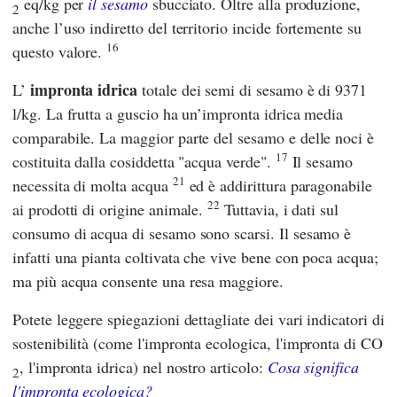
eq/kg per
il sesamo
sbucciato. Oltre alla produzione,
2
anche l’uso indiretto del territorio incide fortemente su
16
questo valore.
impronta idrica
L’
totale dei semi di sesamo è di 9371
l/kg. La frutta a guscio ha un’impronta idrica media
comparabile. La maggior parte del sesamo e delle noci è
17
costituita dalla cosiddetta "acqua verde".
Il sesamo
21
necessita di molta acqua
ed è addirittura paragonabile
22
ai prodotti di origine animale.
Tuttavia, i dati sul
consumo di acqua di sesamo sono scarsi. Il sesamo è
infatti una pianta coltivata che vive bene con poca acqua;
ma più acqua consente una resa maggiore.
Potete leggere spiegazioni dettagliate dei vari indicatori di
sostenibilità (come l'impronta ecologica, l'impronta di CO
, l'impronta idrica) nel nostro articolo:
Cosa significa
2
l'impronta ecologica?