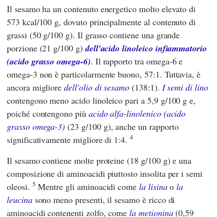
Il sesamo ha un contenuto energetico molto elevato di
573 kcal/100 g, dovuto principalmente al contenuto di
grassi (50 g/100 g). Il grasso contiene una grande
porzione (21 g/100 g)
dell'acido linoleico infiammatorio
(acido grasso omega-6)
. Il rapporto tra omega-6 e
omega-3 non è particolarmente buono, 57:1. Tuttavia, è
ancora migliore
dell'olio di sesamo
(138:1).
I semi di lino
contengono meno acido linoleico pari a 5,9 g/100 g e,
poiché contengono più
acido alfa-linolenico (acido
grasso omega-3)
(23 g/100 g), anche un rapporto
4
significativamente migliore di 1:4.
Il sesamo contiene molte proteine (18 g/100 g) e una
composizione di aminoacidi piuttosto insolita per i semi
5
oleosi.
Mentre gli aminoacidi come
la lisina
o
la
leucina
sono meno presenti, il sesamo è ricco di
aminoacidi contenenti zolfo, come
la metionina
(0,59