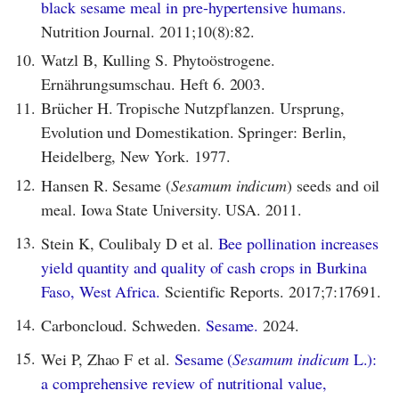
black sesame meal in pre-hypertensive humans.
Nutrition Journal. 2011;10(8):82.
10.
Watzl B, Kulling S. Phytoöstrogene.
Ernährungsumschau. Heft 6. 2003.
11.
Brücher H. Tropische Nutzpflanzen. Ursprung,
Evolution und Domestikation. Springer: Berlin,
Heidelberg, New York. 1977.
12.
Hansen R. Sesame (
Sesamum indicum
) seeds and oil
meal. Iowa State University. USA. 2011.
13.
Stein K, Coulibaly D et al.
Bee pollination increases
yield quantity and quality of cash crops in Burkina
Faso, West Africa.
Scientific Reports. 2017;7:17691.
14.
Carboncloud. Schweden.
Sesame.
2024.
15.
Wei P, Zhao F et al.
Sesame (
Sesamum indicum
L.):
a comprehensive review of nutritional value,