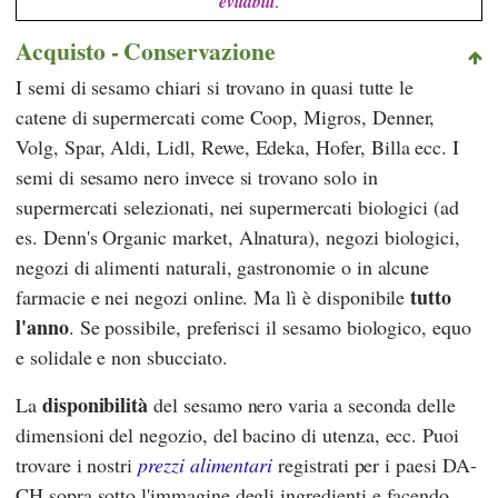
evitabili
.
Acquisto - Conservazione
I semi di sesamo chiari si trovano in quasi tutte le
catene di supermercati come
Coop
,
Migros
,
Denner
,
Volg
,
Spar
,
Aldi
,
Lidl
,
Rewe
,
Edeka
,
Hofer
,
Billa
ecc. I
semi di sesamo nero invece si trovano solo in
supermercati selezionati, nei supermercati biologici (ad
es.
Denn's Organic market
,
Alnatura
), negozi biologici,
negozi di alimenti naturali, gastronomie o in alcune
tutto
farmacie e nei negozi online. Ma lì è disponibile
l'anno
. Se possibile, preferisci il sesamo biologico, equo
e solidale e non sbucciato.
disponibilità
La
del sesamo nero varia a seconda delle
dimensioni del negozio, del bacino di utenza, ecc. Puoi
trovare i nostri
prezzi alimentari
registrati per i paesi DA-
CH sopra sotto l'immagine degli ingredienti e facendo