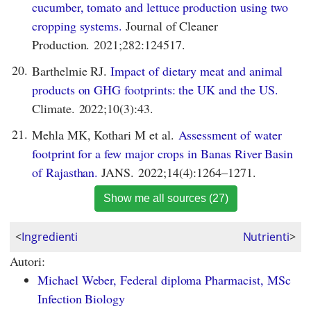
cucumber, tomato and lettuce production using two
cropping systems.
Journal of Cleaner
Production. 2021;282:124517.
20.
Barthelmie RJ.
Impact of dietary meat and animal
products on GHG footprints: the UK and the US.
Climate. 2022;10(3):43.
21.
Mehla MK, Kothari M et al.
Assessment of water
footprint for a few major crops in Banas River Basin
of Rajasthan.
JANS. 2022;14(4):1264–1271.
Show me all sources (27)
<
Ingredienti
Nutrienti
>
Autori:
Michael Weber, Federal diploma Pharmacist, MSc
Infection Biology