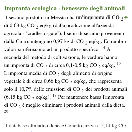
Impronta ecologica - benessere degli animali
un'impronta di CO
Il sesamo prodotto in Messico ha
2
di 0,63 kg CO
eq/kg (dalla produzione all'azienda
2
agricola - "cradle-to-gate"). I semi di sesamo provenienti
dalla Cina contengono 0,97 kg di CO
eq/kg. Entrambi i
2
14
valori si riferiscono ad un prodotto specifico.
A
seconda del metodo di coltivazione, le verdure hanno
19
un'impronta di CO
di circa 0,1-0,5 kg CO
eq/kg.
2
2
L'impronta media di CO
degli alimenti di origine
2
vegetale è di circa 0,66 kg CO
eq/kg, che rappresenta
2
solo il 10,7% delle emissioni di CO
dei prodotti animali
2
18
(6,15 kg CO
eq/kg).
Per mantenere bassa l'impronta
2
di CO
è meglio eliminare i prodotti animali dalla dieta.
2
20
Il database climatico danese
Concito
arriva a 5,14 kg CO