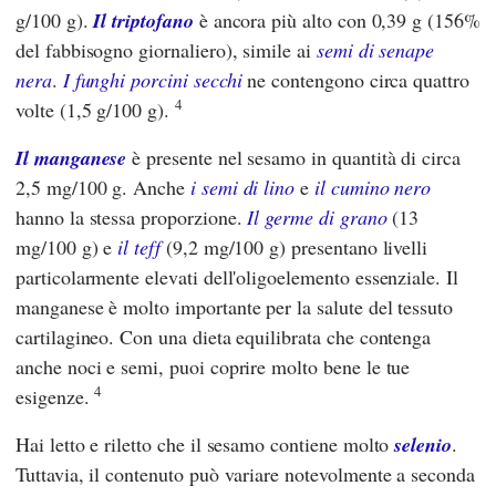
g/100 g).
Il triptofano
è ancora più alto con 0,39 g (156%
del fabbisogno giornaliero), simile ai
semi di senape
nera
.
I funghi porcini secchi
ne contengono circa quattro
4
volte (1,5 g/100 g).
Il manganese
è presente nel sesamo in quantità di circa
2,5 mg/100 g. Anche
i semi di lino
e
il cumino nero
hanno la stessa proporzione.
Il germe di grano
(13
mg/100 g) e
il teff
(9,2 mg/100 g) presentano livelli
particolarmente elevati dell'oligoelemento essenziale. Il
manganese è molto importante per la salute del tessuto
cartilagineo. Con una dieta equilibrata che contenga
anche noci e semi, puoi coprire molto bene le tue
4
esigenze.
Hai letto e riletto che il sesamo contiene molto
selenio
.
Tuttavia, il contenuto può variare notevolmente a seconda