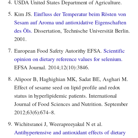
4.
USDA United States Department of Agriculture.
5.
Kim JS.
Einfluss der Temperatur beim Rösten von
Sesam auf Aroma und antioxidative Eigenschaften
des Öls.
Dissertation, Technische Universität Berlin.
2001.
7.
European Food Safety Autorithy EFSA.
Scientific
opinion on dietary reference values for selenium.
EFSA Journal. 2014;12(10):3846.
8.
Alipoor B, Haghighian MK, Sadat BE, Asghari M.
Effect of sesame seed on lipid profile and redox
status in hyperlipidemic patients. International
Journal of Food Sciences and Nutrition. September
2012;63(6):674–8.
9.
Wichitsranoi J, Weerapreeyakul N et al.
Antihypertensive and antioxidant effects of dietary