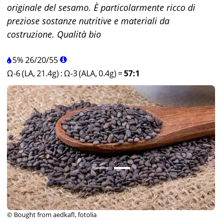
originale del sesamo. È particolarmente ricco di
preziose sostanze nutritive e materiali da
costruzione. Qualità bio
5%
26
/
20
/
55
Ω-6 (LA, 21.4g)
:
Ω-3 (ALA, 0.4g)
=
57:1
© Bought from aedkafl, fotolia