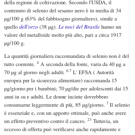
della regione di coltivazione. Secondo
l'USDA,
il
contenuto di selenio del sesamo nero è in media di 34
µg/100 g (63% del fabbisogno giornaliero), simile a
quello
dell'orzo
(38 µg).
Le noci del Brasile
hanno un
valore del metalloide molto più alto, pari a circa 1917
µg/100 g.
La quantità giornaliera raccomandata di selenio non è del
4
tutto coerente.
A seconda della fonte, varia da 40 µg a
6.7
70 µg al giorno negli adulti.
L'
EFSA
(
Autorità
europea per la sicurezza alimentare
) raccomanda 15
µg/giorno per i bambini; 70 µg/die per adolescenti dai 15
anni in su e adulti. Le donne incinte dovrebbero
7
consumarne leggermente di più, 85 µg/giorno.
Il selenio
è essenziale e, con un apporto ottimale, può anche avere
23
un effetto preventivo contro il cancro.
Tuttavia, un
eccesso di offerta può verificarsi anche rapidamente e