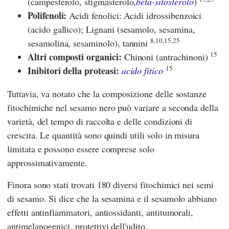
(campesterolo, stigmasterolo,
beta-sitosterolo
)
Polifenoli:
Acidi fenolici: Acidi idrossibenzoici
(acido gallico); Lignani (sesamolo, sesamina,
8,10,15,25
sesamolina, sesaminolo), tannini
15
Altri composti organici:
Chinoni (antrachinoni)
15
Inibitori della proteasi:
acido fitico
Tuttavia, va notato che la composizione delle sostanze
fitochimiche nel sesamo nero può variare a seconda della
varietà, del tempo di raccolta e delle condizioni di
crescita. Le quantità sono quindi utili solo in misura
limitata e possono essere comprese solo
approssimativamente.
Finora sono stati trovati 180 diversi fitochimici nei semi
di sesamo. Si dice che la sesamina e il sesamolo abbiano
effetti antinfiammatori, antiossidanti, antitumorali,
antimelanogenici, protettivi dell'udito,