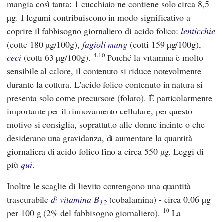
mangia così tanta: 1 cucchiaio ne contiene solo circa 8,5
µg. I legumi contribuiscono in modo significativo a
coprire il fabbisogno giornaliero di acido folico:
lenticchie
(cotte 180 µg/100g),
fagioli mung
(cotti 159 µg/100g),
4.10
ceci
(cotti 63 µg/100g).
Poiché la vitamina è molto
sensibile al calore, il contenuto si riduce notevolmente
durante la cottura. L'acido folico contenuto in natura si
presenta solo come precursore (folato). È particolarmente
importante per il rinnovamento cellulare, per questo
motivo si consiglia, soprattutto alle donne incinte o che
desiderano una gravidanza, di aumentare la quantità
giornaliera di acido folico fino a circa 550 µg. Leggi di
più
qui
.
Inoltre le scaglie di lievito contengono una quantità
trascurabile
di vitamina B
(cobalamina) - circa 0,06 µg
12
10
per 100 g (2% del fabbisogno giornaliero).
La