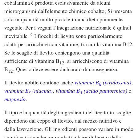
cobalamina è prodotta esclusivamente da alcuni
microrganismi dall'elemento chimico cobalto; Si presenta
solo in quantità molto piccole in una dieta puramente
vegetale. Per i vegani l’integrazione nutrizionale è quindi
6
inevitabile.
I fiocchi di lievito sono particolarmente
adatti per arricchire con vitamine, tra cui la vitamina B12.
Se le scaglie di lievito contengono una quantità
sufficiente di vitamina B
, si arricchiscono di vitamina
12
B
. Questo deve essere dichiarato di conseguenza.
12
Il lievito nobile contiene anche
vitamina B
(piridossina)
,
6
vitamina B
(niacina)
,
vitamina B
(acido pantotenico)
e
3
5
magnesio
.
Il tipo e la quantità degli ingredienti del lievito in scaglie
dipendono dal ceppo di lievito, dal mezzo nutritivo e
dalla lavorazione. Gli ingredienti possono variare in modo
significativo anche tra prodotti a base di lievito dello