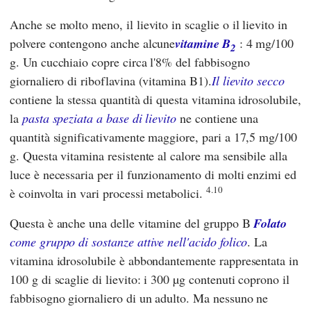
Anche se molto meno, il lievito in scaglie o il lievito in
polvere contengono anche alcune
vitamine
B
: 4 mg/100
2
g. Un cucchiaio copre circa l'8% del fabbisogno
giornaliero di riboflavina (vitamina B1).
Il lievito secco
contiene la stessa quantità di questa vitamina idrosolubile,
la
pasta speziata a base di lievito
ne contiene una
quantità significativamente maggiore, pari a 17,5 mg/100
g. Questa vitamina resistente al calore ma sensibile alla
luce è necessaria per il funzionamento di molti enzimi ed
4.10
è coinvolta in vari processi metabolici.
Questa è anche una delle vitamine del gruppo B
Folato
come gruppo di sostanze attive nell'acido folico
. La
vitamina idrosolubile è abbondantemente rappresentata in
100 g di scaglie di lievito: i 300 µg contenuti coprono il
fabbisogno giornaliero di un adulto. Ma nessuno ne