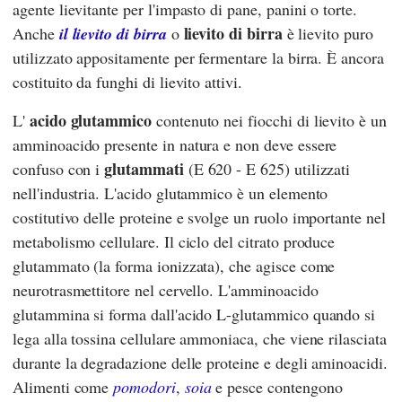
agente lievitante per l'impasto di pane, panini o torte.
lievito di birra
Anche
il lievito di birra
o
è lievito puro
utilizzato appositamente per fermentare la birra. È ancora
costituito da funghi di lievito attivi.
acido glutammico
L'
contenuto nei fiocchi di lievito è un
amminoacido presente in natura e non deve essere
glutammati
confuso con i
(E 620 - E 625) utilizzati
nell'industria. L'acido glutammico è un elemento
costitutivo delle proteine e svolge un ruolo importante nel
metabolismo cellulare. Il ciclo del citrato produce
glutammato (la forma ionizzata), che agisce come
neurotrasmettitore nel cervello. L'amminoacido
glutammina si forma dall'acido L-glutammico quando si
lega alla tossina cellulare ammoniaca, che viene rilasciata
durante la degradazione delle proteine e degli aminoacidi.
Alimenti come
pomodori
,
soia
e pesce contengono