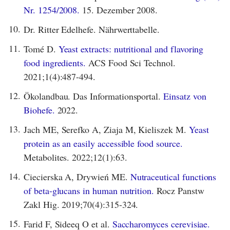
Nr. 1254/2008.
15. Dezember 2008.
10.
Dr. Ritter Edelhefe. Nährwerttabelle.
11.
Tomé D.
Yeast extracts: nutritional and flavoring
food ingredients.
ACS Food Sci Technol.
2021;1(4):487-494.
12.
Ökolandbau. Das Informationsportal.
Einsatz von
Biohefe.
2022.
13.
Jach ME, Serefko A, Ziaja M, Kieliszek M.
Yeast
protein as an easily accessible food source.
Metabolites. 2022;12(1):63.
14.
Ciecierska A, Drywień ME.
Nutraceutical functions
of beta-glucans in human nutrition.
Rocz Panstw
Zakl Hig. 2019;70(4):315-324.
15.
Farid F, Sideeq O et al.
Saccharomyces cerevisiae.