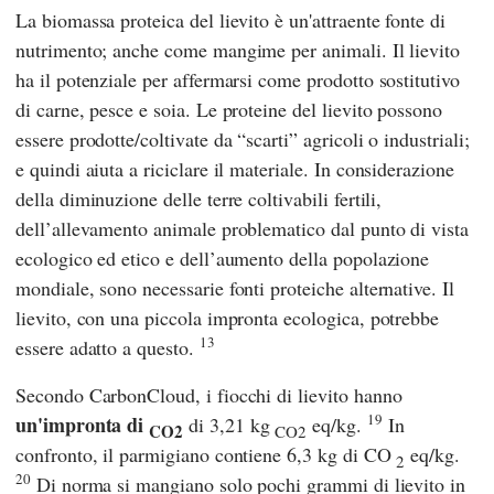
La biomassa proteica del lievito è un'attraente fonte di
nutrimento; anche come mangime per animali. Il lievito
ha il potenziale per affermarsi come prodotto sostitutivo
di carne, pesce e soia. Le proteine del lievito possono
essere prodotte/coltivate da “scarti” agricoli o industriali;
e quindi aiuta a riciclare il materiale. In considerazione
della diminuzione delle terre coltivabili fertili,
dell’allevamento animale problematico dal punto di vista
ecologico ed etico e dell’aumento della popolazione
mondiale, sono necessarie fonti proteiche alternative. Il
lievito, con una piccola impronta ecologica, potrebbe
13
essere adatto a questo.
Secondo
CarbonCloud
, i fiocchi di lievito hanno
19
un'impronta di
di 3,21 kg
eq/kg.
In
CO2
CO2
confronto, il parmigiano contiene 6,3 kg di CO
eq/kg.
2
20
Di norma si mangiano solo pochi grammi di lievito in