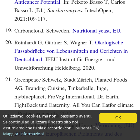
Anticancer Potential.
In: Peixoto Basso T, Carlos
Basso L (Ed.)
Saccharomyces
. IntechOpen;
2021:109-117.
19.
Carboncloud. Schweden.
Nutritional yeast, EU.
20.
Reinhardt G, Gärtner S, Wagner T.
Ökologische
Fussabdrücke von Lebensmitteln und Gerichten in
Deutschland.
IFEU Institut für Energie - und
Umweltforschung Heidelberg. 2020.
21.
Greenpeace Schweiz, Stadt Zürich, Planted Foods
AG, Branding Cuisine, Tinkerbelle, Inge,
myblueplanet, ProVeg International, Dr. Earth,
FightBack und Eaternity. All You Can Eatfor climate
- Poster. ayce.earth. 2022.
Utilizziamo i cookies, ma non li passiamo avanti.
OK
Se continui ad utilizzare il nostro sito noi
22.
Amtsblatt der Europäischen Union.
Verordnung (EU)
assumiamo che tu sia d'accordo (con il pulsante OK).
2018/848 des Europäischen Parlaments und des
Maggiori informazioni