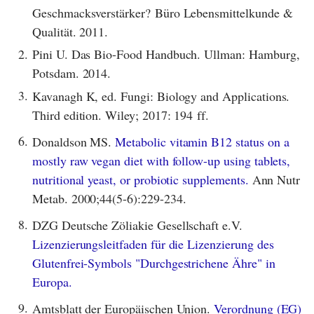
Geschmacksverstärker? Büro Lebensmittelkunde &
Qualität. 2011.
2.
Pini U. Das Bio-Food Handbuch. Ullman: Hamburg,
Potsdam. 2014.
3.
Kavanagh K, ed. Fungi: Biology and Applications.
Third edition. Wiley; 2017: 194 ff.
6.
Donaldson MS.
Metabolic vitamin B12 status on a
mostly raw vegan diet with follow-up using tablets,
nutritional yeast, or probiotic supplements.
Ann Nutr
Metab. 2000;44(5-6):229-234.
8.
DZG Deutsche Zöliakie Gesellschaft e.V.
Lizenzierungsleitfaden für die Lizenzierung des
Glutenfrei-Symbols "Durchgestrichene Ähre" in
Europa.
9.
Amtsblatt der Europäischen Union.
Verordnung (EG)