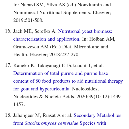
In: Nabavi SM, Silva AS (ed.) Nonvitamin and
Nonmineral Nutritional Supplements. Elsevier;
2019:501-508.
16.
Jach ME, Serefko A.
Nutritional yeast biomass:
characterization and application.
In: Holban AM,
Grumezescu AM (Ed.) Diet, Microbiome and
Health. Elsevier; 2018:237-270.
17.
Kaneko K, Takayanagi F, Fukuuchi T, et al.
Determination of total purine and purine base
content of 80 food products to aid nutritional therapy
for gout and hyperuricemia.
Nucleosides,
Nucleotides & Nucleic Acids. 2020;39(10-12):1449-
1457.
18.
Jahangeer M, Riasat A et al.
Secondary Metabolites
from
Saccharomyces cerevisiae
Species with