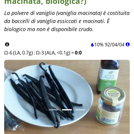
macinata, biologica?)
La polvere di vaniglia (vaniglia macinata) è costituita
da baccelli di vaniglia essiccati e macinati. È
biologico ma non è disponibile crudo.
10%
92
/
04
/
04
Ω-6 (LA, 0.7g)
:
Ω-3 (ALA, <0.1g)
=
0:0