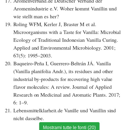
17.
Aromenverband.de Deutscher Verband der
Aromenindustrie e.V. Woher kommt Vanillin und
wie stellt man es her?
19.
Roling WFM, Kerler J, Braster M et al.
Microorganisms with a Taste for Vanilla: Microbial
Ecology of Traditional Indonesian Vanilla Curing.
Applied and Environmental Microbiology. 2001;
67(5): 1995–2003.
20.
Baqueiro-Peña I, Guerrero-Beltrán JÁ. Vanilla
(Vanilla planifolia Andr.), its residues and other
industrial by-products for recovering high value
flavor molecules: A review. Journal of Applied
Research on Medicinal and Aromatic Plants. 2017;
6: 1–9.
21.
Lebensmittelklarheit.de Vanille und Vanillin sind
nicht dasselbe.
Mostrami tutte le fonti (20)