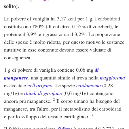
solito).
La polvere di vaniglia ha 3,17 kcal per 1 g. I carboidrati
costituiscono l'80% (di cui circa il 55% di zuccheri), le
proteine il 3,9% e i grassi circa il 3,2%. La proporzione
delle spezie è molto ridotta, per questo motivo le sostanze
nutritive in esse contenute devono essere valutate di
conseguenza.
1 g di polvere di vaniglia contiene 0,06 mg
di
manganese
, una quantità simile si trova nella
maggiorana
essiccata e
nell'origano
. Le spezie
cardamomo
(0,28
mg/1g) e
chiodi di garofano
(0,6 mg/1g) contengono
2
ancora più manganese.
Il corpo umano ha bisogno del
manganese, tra l'altro, per il metabolismo dei carboidrati
3
e per lo sviluppo del tessuto cartilagineo.
Il fabbisogno giornaliero
di ferro
è coperto del 2,72% con