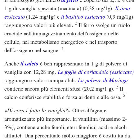
1 g di vaniglia speziata (macinata) (0,38 mg/1g).
Il timo
essiccato
(1,24 mg/1g) e
il basilico essiccato
(0,9 mg/1g)
2
raggiungono valori più elevati.
Il ferro svolge un ruolo
cruciale nell'immagazzinamento dell'ossigeno nelle
cellule, nel metabolismo energetico e nel trasporto
4
dell'ossigeno nel sangue.
Anche
il calcio
è ben rappresentato in 1 g di polvere di
vaniglia con 12,28 mg.
Le foglie di coriandolo (essiccate)
raggiungono valori comparabili.
La polvere di Moringa
2
contiene ancora più elementi sfusi (20,2 mg/1 g).
Il
5
calcio conferisce stabilità e forza ai denti e alle ossa.
Di cosa è fatta la vaniglia?
Oltre all'agente
aromatizzante più importante, la vanillina (massimo 2-
3%), contiene anche fenoli, eteri fenolici, acidi e alcoli
alifatici. Una percentuale molto maggiore è costituita da