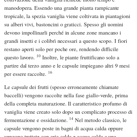
manodopera. Essendo una grande pianta rampicante
tropicale, la spezia vaniglia viene coltivata in piantagioni
su alberi vivi, bastoncini o graticci. Spesso gli uomini
devono impollinarli perché in alcune zone mancano i
grandi insetti e i colibrì necessari a questo scopo. I fiori
restano aperti solo per poche ore, rendendo difficile
10
questo lavoro.
Inoltre, le piante fruttificano solo a
partire dal terzo anno e le capsule impiegano altri 9 mesi
16
per essere raccolte.
Le capsule dei frutti (spesso erroneamente chiamate
baccelli) vengono raccolte nella fase giallo-verde, prima
della completa maturazione. Il caratteristico profumo di
vaniglia viene creato solo dopo un complicato processo di
14
fermentazione e ossidazione.
Nel metodo classico, le
capsule vengono poste in bagni di acqua calda oppure
vengono trattate con aria calda e acqua calda a una