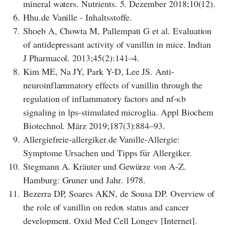
mineral waters. Nutrients. 5. Dezember 2018;10(12).
6.
Hhu.de Vanille - Inhaltsstoffe.
7.
Shoeb A, Chowta M, Pallempati G et al. Evaluation
of antidepressant activity of vanillin in mice. Indian
J Pharmacol. 2013;45(2):141–4.
8.
Kim ME, Na JY, Park Y-D, Lee JS. Anti-
neuroinflammatory effects of vanillin through the
regulation of inflammatory factors and nf-κb
signaling in lps-stimulated microglia. Appl Biochem
Biotechnol. März 2019;187(3):884–93.
9.
Allergiefreie-allergiker.de Vanille-Allergie:
Symptome Ursachen und Tipps für Allergiker.
10.
Stegmann A. Kräuter und Gewürze von A-Z.
Hamburg: Gruner und Jahr. 1978.
11.
Bezerra DP, Soares AKN, de Sousa DP. Overview of
the role of vanillin on redox status and cancer
development. Oxid Med Cell Longev [Internet].