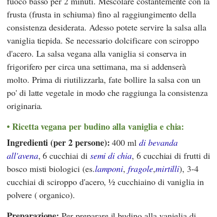
fuoco basso per 2 minuti. Mescolare costantemente con la
frusta (frusta in schiuma) fino al raggiungimento della
consistenza desiderata. Adesso potete servire la salsa alla
vaniglia tiepida. Se necessario dolcificare con sciroppo
d'acero. La salsa vegana alla vaniglia si conserva in
frigorifero per circa una settimana, ma si addenserà
molto. Prima di riutilizzarla, fate bollire la salsa con un
po' di latte vegetale in modo che raggiunga la consistenza
originaria.
Ricetta vegana per budino alla vaniglia e chia:
Ingredienti (per 2 persone):
400 ml
di bevanda
all'avena
, 6 cucchiai di
semi di chia
, 6 cucchiai di frutti di
bosco misti biologici (es.
lamponi
,
fragole
,
mirtilli
), 3-4
cucchiai di sciroppo d'acero, ½ cucchiaino di vaniglia in
polvere ( organico).
Preparazione:
Per preparare il budino alla vaniglia di