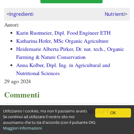
<
Ingredienti
Nutrienti
>
Autori:
Karin Rustmeier, Dipl. Food Engineer ETH
Katharina Hofer, MSc Organic Agriculture
Heidemarie Alberta Pirker, Dr. nat. tech., Organic
Farming & Nature Conservation
Anna Kolber, Dipl. Ing. in Agricultural and
Nutritional Sciences
29 ago 2024
Commenti
Utilizziamo i cookies, ma non li passiamo avanti.
OK
Se continui ad utilizzare il nostro sito noi
assumiamo che tu sia d'accordo (con il pulsante OK).
Maggiori informazioni