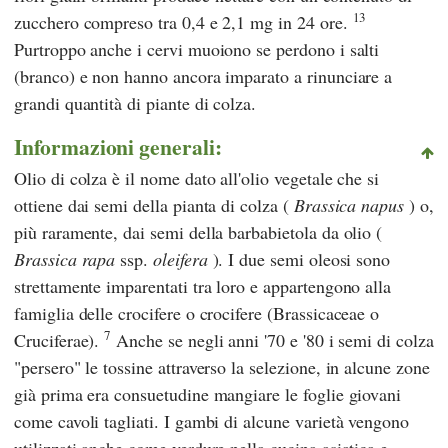
13
zucchero compreso tra 0,4 e 2,1 mg in 24 ore.
Purtroppo anche i cervi muoiono se perdono i salti
(branco) e non hanno ancora imparato a rinunciare a
grandi quantità di piante di colza.
Informazioni generali:
Olio di colza è il nome dato all'olio vegetale che si
ottiene dai semi della pianta di colza (
Brassica napus
) o,
più raramente, dai semi della barbabietola da olio (
Brassica rapa
ssp.
oleifera
). I due semi oleosi sono
strettamente imparentati tra loro e appartengono alla
famiglia delle crocifere o crocifere (Brassicaceae o
7
Cruciferae).
Anche se negli anni '70 e '80 i semi di colza
"persero" le tossine attraverso la selezione, in alcune zone
già prima era consuetudine mangiare le foglie giovani
come cavoli tagliati. I gambi di alcune varietà vengono