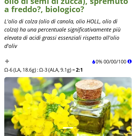
olio di semi di zucca), spremuto
a freddo?, biologico?
L'olio di colza (olio di canola, olio HOLL, olio di
colza) ha una percentuale significativamente più
elevata di acidi grassi essenziali rispetto all'olio
d'oliv
0%
00
/
00
/
100
Ω-6 (LA, 18.6g)
:
Ω-3 (ALA, 9.1g)
=
2:1