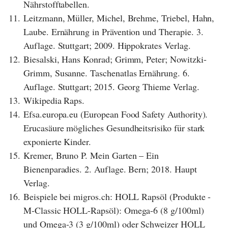
Nährstofftabellen.
11.
Leitzmann, Müller, Michel, Brehme, Triebel, Hahn,
Laube. Ernährung in Prävention und Therapie. 3.
Auflage. Stuttgart; 2009. Hippokrates Verlag.
12.
Biesalski, Hans Konrad; Grimm, Peter; Nowitzki-
Grimm, Susanne. Taschenatlas Ernährung. 6.
Auflage. Stuttgart; 2015. Georg Thieme Verlag.
13.
Wikipedia Raps.
14.
Efsa.europa.eu (European Food Safety Authority).
Erucasäure mögliches Gesundheitsrisiko für stark
exponierte Kinder.
15.
Kremer, Bruno P. Mein Garten – Ein
Bienenparadies. 2. Auflage. Bern; 2018. Haupt
Verlag.
16.
Beispiele bei migros.ch: HOLL Rapsöl (Produkte -
M-Classic HOLL-Rapsöl): Omega-6 (8 g/100ml)
und Omega-3 (3 g/100ml) oder Schweizer HOLL