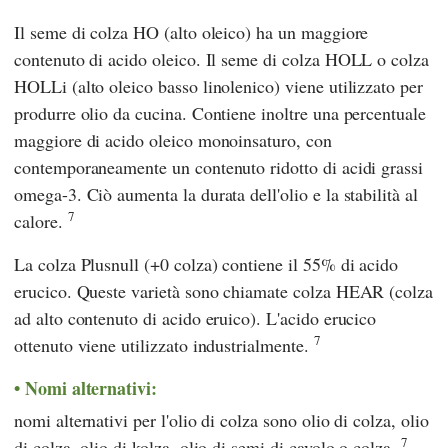
Il seme di colza HO (alto oleico) ha un maggiore
contenuto di acido oleico. Il seme di colza HOLL o colza
HOLLi (alto oleico basso linolenico) viene utilizzato per
produrre olio da cucina. Contiene inoltre una percentuale
maggiore di acido oleico monoinsaturo, con
contemporaneamente un contenuto ridotto di acidi grassi
omega-3. Ciò aumenta la durata dell'olio e la stabilità al
7
calore.
La colza Plusnull (+0 colza) contiene il 55% di acido
erucico. Queste varietà sono chiamate colza HEAR (colza
ad alto contenuto di acido eruico). L'acido erucico
7
ottenuto viene utilizzato industrialmente.
Nomi alternativi:
nomi alternativi per l'olio di colza sono olio di colza, olio
7
di colza, olio di kolza, olio di semi di cavolo o colza.