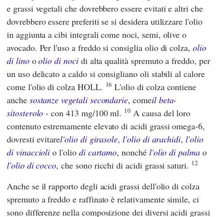
e grassi vegetali che dovrebbero essere evitati e altri che
dovrebbero essere preferiti se si desidera utilizzare l'olio
in aggiunta a cibi integrali come noci, semi, olive o
avocado. Per l'uso a freddo si consiglia olio di colza,
olio
di lino
o
olio di noci
di alta qualità spremuto a freddo, per
un uso delicato a caldo si consigliano oli stabili al calore
16
come l'olio di colza HOLL.
L'olio di colza contiene
anche
sostanze vegetali secondarie
, come
il beta-
10
sitosterolo
- con 413 mg/100 ml.
A causa del loro
contenuto estremamente elevato di acidi grassi omega-6,
dovresti evitare
l'olio di girasole
,
l'olio di arachidi
,
l'olio
di vinaccioli
o l'olio
di cartamo
, nonché
l'olio di palma
o
12
l'olio di cocco
, che sono ricchi di acidi grassi saturi.
Anche se il rapporto degli acidi grassi dell'olio di colza
spremuto a freddo e raffinato è relativamente simile, ci
sono differenze nella composizione dei diversi acidi grassi