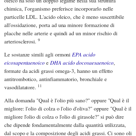
oleico ha solo un doppio legame nella sua struttura
chimica, l’organismo preferisce incorporarlo nelle
particelle LDL. L'acido oleico, che è meno suscettibile
all'ossidazione, porta ad una minore formazione di
placche nelle arterie e quindi ad un minor rischio di
9
arteriosclerosi.
Le sostanze simili agli ormoni
EPA acido
eicosapentaenoico
e
DHA acido docosaesaenoico
,
formate da acidi grassi omega-3, hanno un effetto
antitrombotico, antinfiammatorio, bronchiale e
11
vasodilatatore.
Alla domanda "Qual è l'olio più sano?" oppure "Qual è il
migliore: l'olio di colza o l'olio d'oliva?" oppure "Qual è il
migliore l'olio di colza o l'olio di girasole?" si può dire
che dipende fondamentalmente dalla quantità utilizzata,
dal scopo e la composizione degli acidi grassi. Ci sono oli