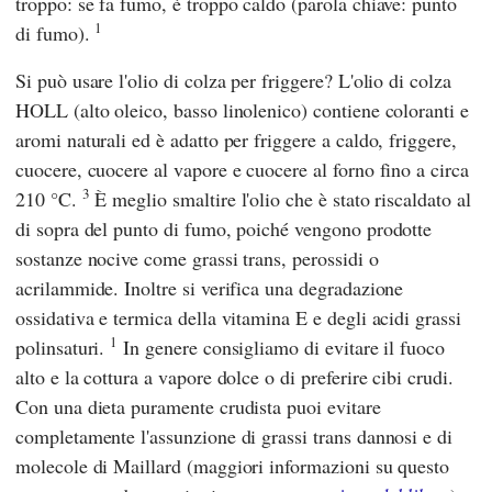
troppo: se fa fumo, è troppo caldo (parola chiave: punto
1
di fumo).
Si può usare l'olio di colza per friggere? L'olio di colza
HOLL (alto oleico, basso linolenico) contiene coloranti e
aromi naturali ed è adatto per friggere a caldo, friggere,
cuocere, cuocere al vapore e cuocere al forno fino a circa
3
210 °C.
È meglio smaltire l'olio che è stato riscaldato al
di sopra del punto di fumo, poiché vengono prodotte
sostanze nocive come grassi trans, perossidi o
acrilammide. Inoltre si verifica una degradazione
ossidativa e termica della vitamina E e degli acidi grassi
1
polinsaturi.
In genere consigliamo di evitare il fuoco
alto e la cottura a vapore dolce o di preferire cibi crudi.
Con una dieta puramente crudista puoi evitare
completamente l'assunzione di grassi trans dannosi e di
molecole di Maillard (maggiori informazioni su questo