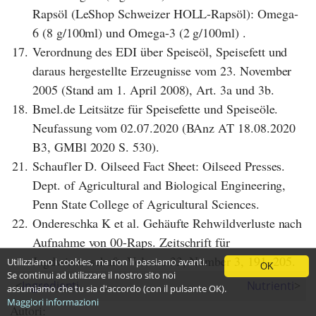
Rapsöl (LeShop Schweizer HOLL-Rapsöl): Omega-
6 (8 g/100ml) und Omega-3 (2 g/100ml) .
17.
Verordnung des EDI über Speiseöl, Speisefett und
daraus hergestellte Erzeugnisse vom 23. November
2005 (Stand am 1. April 2008), Art. 3a und 3b.
18.
Bmel.de Leitsätze für Speisefette und Speiseöle.
Neufassung vom 02.07.2020 (BAnz AT 18.08.2020
B3, GMBl 2020 S. 530).
21.
Schaufler D. Oilseed Fact Sheet: Oilseed Presses.
Dept. of Agricultural and Biological Engineering,
Penn State College of Agricultural Sciences.
22.
Ondereschka K et al. Gehäufte Rehwildverluste nach
Aufnahme von 00-Raps. Zeitschrift für
Jagdwissenschaft. Volume 33, Number 3, 191–205.
Utilizziamo i cookies, ma non li passiamo avanti.
OK
Se continui ad utilizzare il nostro sito noi
<
Ingredienti
Nutrienti
>
assumiamo che tu sia d'accordo (con il pulsante OK).
Maggiori informazioni
Autori: