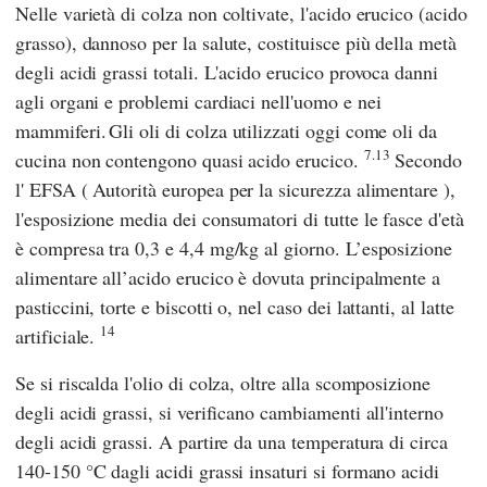
Nelle varietà di colza non coltivate, l'acido erucico (acido
grasso), dannoso per la salute, costituisce più della metà
degli acidi grassi totali. L'acido erucico provoca danni
agli organi e problemi cardiaci nell'uomo e nei
mammiferi.
Gli oli di colza utilizzati oggi come oli da
7.13
cucina non contengono quasi acido erucico.
Secondo
l'
EFSA
(
Autorità europea per la sicurezza alimentare
),
l'esposizione media dei consumatori di tutte le fasce d'età
è compresa tra 0,3 e 4,4 mg/kg al giorno. L’esposizione
alimentare all’acido erucico è dovuta principalmente a
pasticcini, torte e biscotti o, nel caso dei lattanti, al latte
14
artificiale.
Se si riscalda l'olio di colza, oltre alla scomposizione
degli acidi grassi, si verificano cambiamenti all'interno
degli acidi grassi. A partire da una temperatura di circa
140-150 °C dagli acidi grassi insaturi si formano acidi