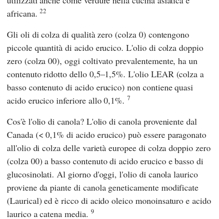
utilizzati anche come verdure nella cucina asiatica e
22
africana.
Gli oli di colza di qualità zero (colza 0) contengono
piccole quantità di acido erucico. L'olio di colza doppio
zero (colza 00), oggi coltivato prevalentemente, ha un
contenuto ridotto dello 0,5–1,5%. L'olio LEAR (colza a
basso contenuto di acido erucico) non contiene quasi
7
acido erucico inferiore allo 0,1%.
Cos'è l'olio di canola? L'olio di canola proveniente dal
Canada (< 0,1% di acido erucico) può essere paragonato
all'olio di colza delle varietà europee di colza doppio zero
(colza 00) a basso contenuto di acido erucico e basso di
glucosinolati. Al giorno d'oggi, l'olio di canola laurico
proviene da piante di canola geneticamente modificate
(Laurical) ed è ricco di acido oleico monoinsaturo e acido
9
laurico a catena media.