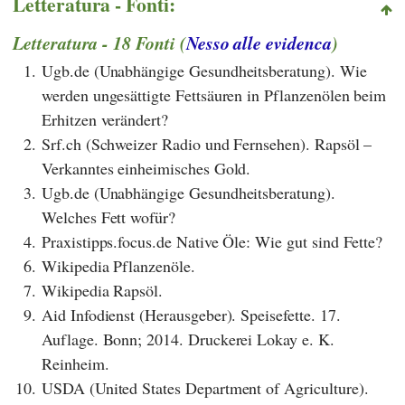
Letteratura - Fonti:
Letteratura - 18 Fonti (
Nesso alle evidenca
)
1.
Ugb.de (Unabhängige Gesundheitsberatung). Wie
werden ungesättigte Fettsäuren in Pflanzenölen beim
Erhitzen verändert?
2.
Srf.ch (Schweizer Radio und Fernsehen). Rapsöl –
Verkanntes einheimisches Gold.
3.
Ugb.de (Unabhängige Gesundheitsberatung).
Welches Fett wofür?
4.
Praxistipps.focus.de Native Öle: Wie gut sind Fette?
6.
Wikipedia Pflanzenöle.
7.
Wikipedia Rapsöl.
9.
Aid Infodienst (Herausgeber). Speisefette. 17.
Auflage. Bonn; 2014. Druckerei Lokay e. K.
Reinheim.
10.
USDA (United States Department of Agriculture).