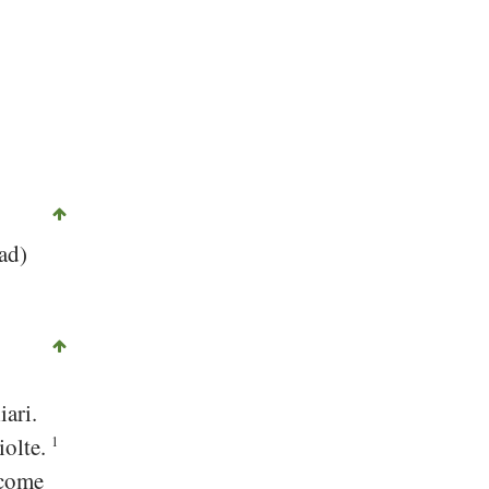
ad)
iari.
iolte.
1
 come