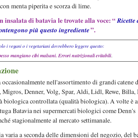
 con menta piperita e scorza di lime.
n insalata di batavia le trovate alla voce: “
Ricette
ontengono più questo ingrediente
”.
lo i vegani o i vegetariani dovrebbero leggere questo:
pesso mangiano cibi malsani. Errori nutrizionali evitabili
.
azione
va occasionalmente nell'assortimento di grandi catene d
,
Migros
,
Denner
,
Volg
,
Spar
,
Aldi
,
Lidl
,
Rewe
,
Billa
,
ità biologica controllata (qualità biologica). A volte è 
attuga Batavia nei supermercati biologici come
Denn's
nché stagionalmente al mercato settimanale.
ia varia a seconda delle dimensioni del negozio, del 