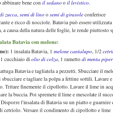
uò abbinare bene con
il sedano
o
il levistico
.
di zucca
,
semi di lino
o
semi di girasole
conferisce
cante e ricco di nocciole. Batavia può essere utilizzat
a, a causa della natura delle foglie, le rende piuttosto s
salata Batavia con melone:
one):
1 insalata Batavia, 1
melone cantalupo
, 1/2
cetr
 1 cucchiaio di
olio di colza
, 1 rametto
di menta piper
lattuga Batavia e tagliatela a pezzetti. Sbucciare il me
 sbucciare e tagliare la polpa a fettine sottili. Lavare e
lo. Tritare finemente il cipollotto. Lavare il lime in ac
nare la buccia. Poi spremete il lime e mescolate il suc
. Disporre l'insalata di Batavia su un piatto e guarnire
di cetriolo. Versare il condimento di cipollotto e lime