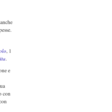
a anche
pesse.
iolo
, 1
ita
.
lone e
qua
co con
 con