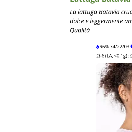
La lattuga Batavia crud
dolce e leggermente am
Qualità
96%
74
/
22
/
03
Ω-6 (LA, <0.1g)
: