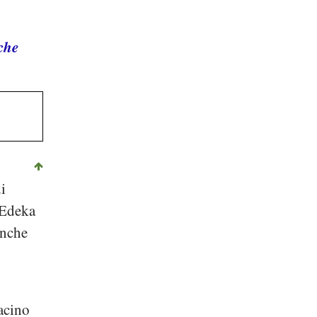
 che
i
Edeka
anche
bacino