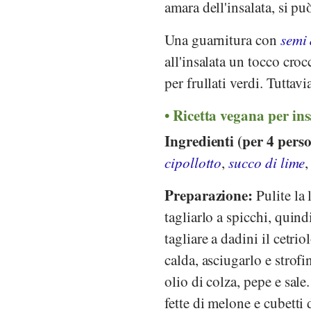
amara dell'insalata, si p
Una guarnitura con
semi 
all'insalata un tocco croc
per frullati verdi. Tuttavi
Ricetta vegana per in
Ingredienti (per 4 pers
cipollotto
,
succo di lime
,
Preparazione:
Pulite la 
tagliarlo a spicchi, quindi
tagliare a dadini il cetrio
calda, asciugarlo e strofi
olio di colza, pepe e sale
fette di melone e cubetti 