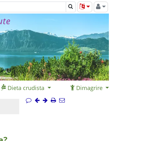
ute
Dieta crudista
Dimagrire
a?