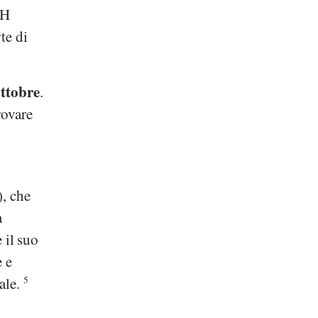
CH
te di
ttobre
.
rovare
), che
a
è il suo
 e
ale.
5