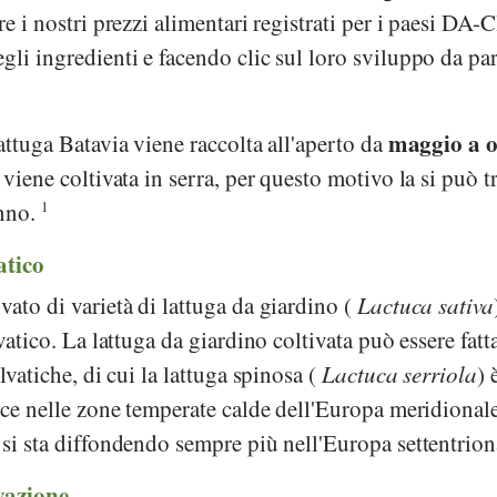
re i nostri prezzi alimentari registrati per i paesi DA-
gli ingredienti e facendo clic sul loro sviluppo da par
maggio a o
lattuga Batavia viene raccolta all'aperto da
 viene coltivata in serra, per questo motivo la si può t
anno.
1
atico
vato di varietà di lattuga da giardino (
Lactuca sativa
lvatico. La lattuga da giardino coltivata può essere fatt
elvatiche, di cui la lattuga spinosa (
Lactuca serriola
) 
ce nelle zone temperate calde dell'Europa meridionale
 si sta diffondendo sempre più nell'Europa settentrion
vazione