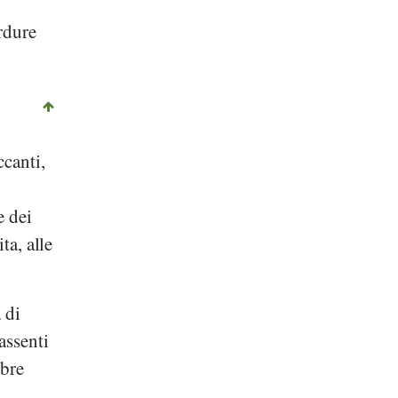
rdure
ccanti,
e dei
ta, alle
 di
assenti
ibre