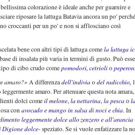
a bellissima colorazione è ideale anche per guarnire e
lasciare riposare la lattuga Batavia ancora un po' perch
no croccanti per un po' e non si afflosciano così
celata bene con altri tipi di lattuga come
la lattuga i
base di insalata più varia in termini di gusto. Può esse
 tipo di cibo crudo come
pomodori
,
cetrioli
o
peperon
re amaro?
A differenza
dell'indivia
o
del radicchio,
l
o leggermente amaro. Per attenuare questa nota amara,
dienti dolci come
il melone
,
la nettarina
,
la pesca
o
l
ziosa con
avocado e mango in salsa di noci e chia
. In
dimento leggermente dolce allo zenzero e all'arancia
 Digione dolce-
speziato. Se si vuole enfatizzare la n