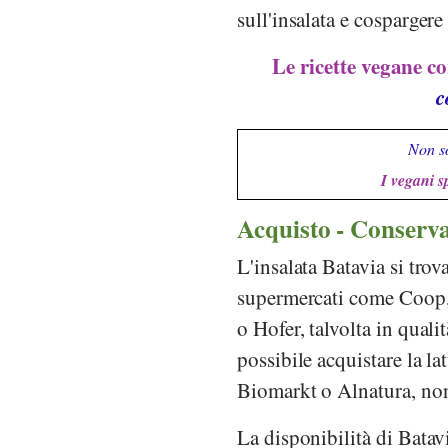
sull'insalata e cospargere
Le ricette vegane co
c
Non so
I vegani s
Acquisto - Conserv
L'insalata Batavia si tro
supermercati come
Coop
o
Hofer
, talvolta in qual
possibile acquistare la l
Biomarkt
o
Alnatura
, no
La disponibilità di Batav