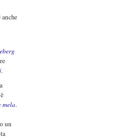
é anche
ceberg
re
i
.
a
 è
a mela
.
o un
ota