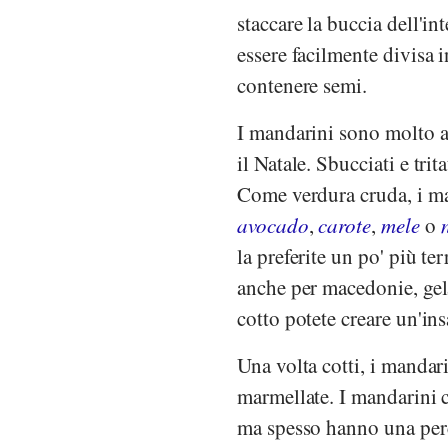
staccare la buccia dell'i
essere facilmente divisa 
contenere semi.
I mandarini sono molto ap
il Natale. Sbucciati e tri
Come verdura cruda, i ma
avocado
,
carote
,
mele
o
la preferite un po' più te
anche per macedonie, gelat
cotto potete creare un'in
Una volta cotti, i mandari
marmellate. I mandarini c
ma spesso hanno una perc