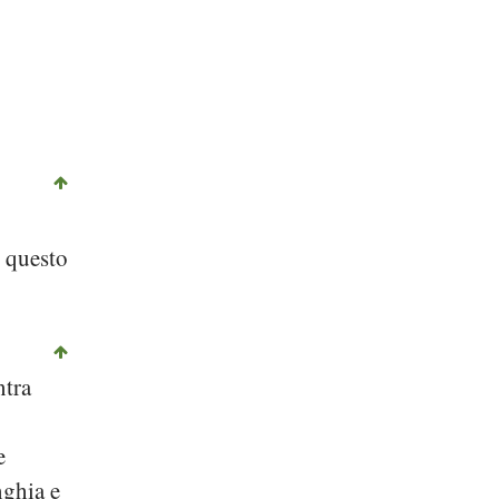
e questo
ntra
e
nghia e