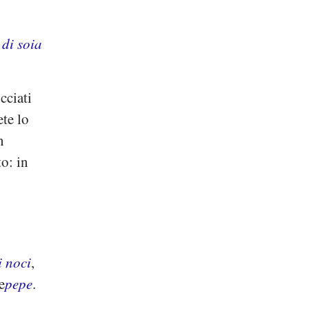
 di soia
cciati
ete lo
n
o: in
i noci
,
e
pepe
.