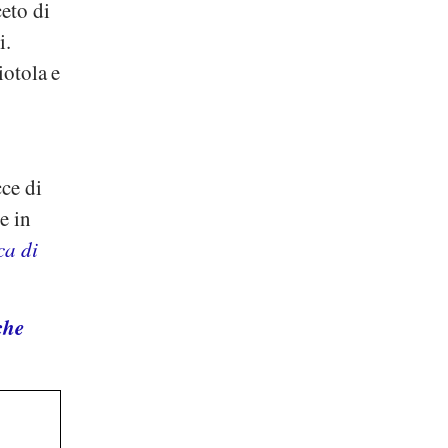
ceto di
i.
iotola e
cce di
e in
ca di
che