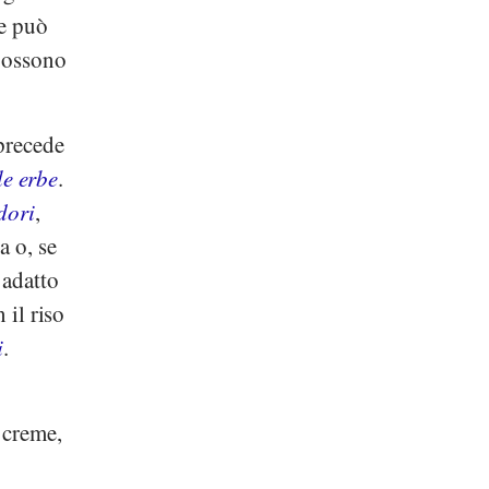
e può
 possono
 precede
le erbe
.
dori
,
a o, se
 adatto
 il riso
i
.
 creme,