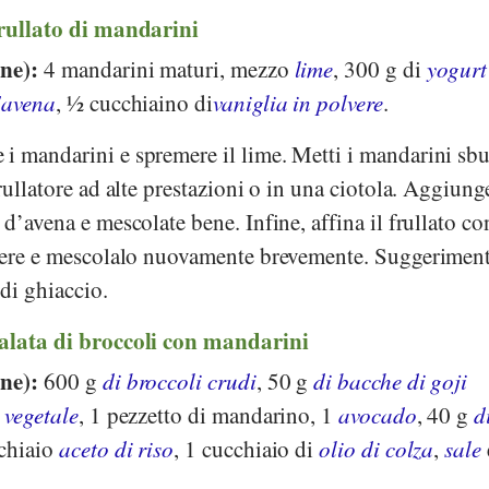
frullato di mandarini
one):
4 mandarini maturi, mezzo
lime
, 300 g di
yogurt
d'avena
, ½ cucchiaino di
vaniglia in polvere
.
i mandarini e spremere il lime. Metti i mandarini sbu
rullatore ad alte prestazioni o in una ciotola. Aggiung
d’avena e mescolate bene. Infine, affina il frullato co
acere e mescolalo nuovamente brevemente. Suggeriment
 di ghiaccio.
salata di broccoli con mandarini
one):
600 g
di broccoli crudi
, 50 g
di bacche di goji
 vegetale
, 1 pezzetto di mandarino, 1
avocado
, 40 g
d
chiaio
aceto di riso
, 1 cucchiaio di
olio di colza
,
sale