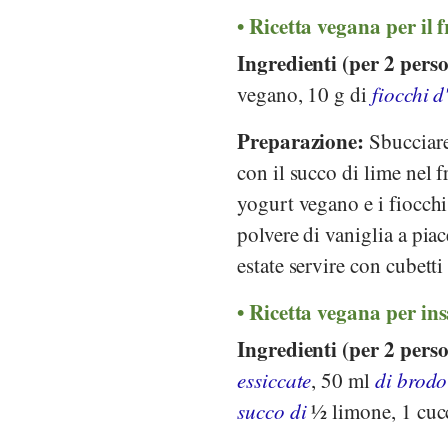
Ricetta vegana per il 
Ingredienti (per 2 pers
vegano, 10 g di
fiocchi 
Preparazione:
Sbucciare 
con il succo di lime nel f
yogurt vegano e i fiocchi 
polvere di vaniglia a pi
estate servire con cubetti
Ricetta vegana per in
Ingredienti (per 2 pers
essiccate
, 50 ml
di brodo
succo di
½ limone, 1 cuc