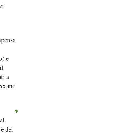
zi
ispensa
o) e
il
ti a
seccano
al.
 è del