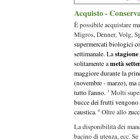
Acquisto - Conserv
È possibile acquistare m
Migros
,
Denner
,
Volg
,
S
supermercati biologici 
stagione
settimanale. La
metà sette
solitamente a
maggiore durante la prin
(novembre - marzo), ma a
tutto l'anno.
3
Molti supe
bucce dei frutti vengono
caustica.
4
Oltre allo
zucc
La disponibilità dei mand
bacino di utenza, ecc. Se s