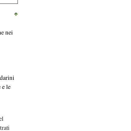
he
nei
darini
 e le
el
trati