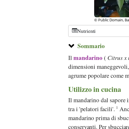
©
CC-by-sa 3.0
, Joe 
Nutrienti
Sommario
mandarino
Il
(
Citrus x 
dimensioni maneggevoli, a
agrume popolare come me
Utilizzo in cucina
Il mandarino dal sapore i
tra i 'pelatori facili'.
1
Anch
mandarino prima di sbucci
conservanti. Per sbucciar