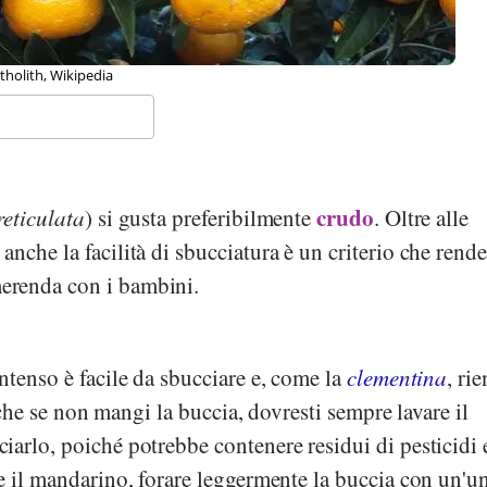
Ravi, Wikimedia
crudo
reticulata
) si gusta preferibilmente
. Oltre alle
nche la facilità di sbucciatura è un criterio che rend
renda con i bambini.
ntenso è facile da sbucciare e, come la
clementina
, rie
e se non mangi la buccia, dovresti sempre lavare il
arlo, poiché potrebbe contenere residui di pesticidi 
e il mandarino, forare leggermente la buccia con un'u