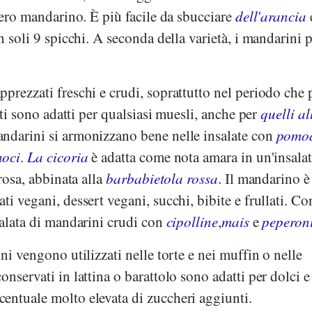
ntero mandarino. È più facile da sbucciare
dell'arancia
in soli 9 spicchi. A seconda della varietà, i mandarini
prezzati freschi e crudi, soprattutto nel periodo che
tati sono adatti per qualsiasi muesli, anche per
quelli al
ndarini si armonizzano bene nelle insalate con
pomo
noci
.
La cicoria
è adatta come nota amara in un'insalat
rrosa, abbinata alla
barbabietola rossa
. Il mandarino è
i vegani, dessert vegani, succhi, bibite e frullati. Con
salata di mandarini crudi con
cipolline
,
mais
e
peperon
ni vengono utilizzati nelle torte e nei muffin o nelle
onservati in lattina o barattolo sono adatti per dolci e
entuale molto elevata di zuccheri aggiunti.