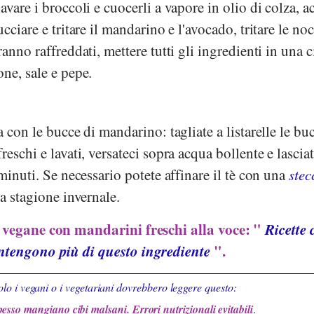
lavare i broccoli e cuocerli a vapore in olio di colza, a
cciare e tritare il mandarino e l'avocado, tritare le noc
anno raffreddati, mettere tutti gli ingredienti in una c
ne, sale e pepe.
 con le bucce di mandarino: tagliate a listarelle le bu
eschi e lavati, versateci sopra acqua bollente e lasciat
minuti. Se necessario potete affinare il tè con una
stec
la stagione invernale.
e vegane con mandarini freschi alla voce: "
Ricette 
ntengono più di questo ingrediente
".
lo i vegani o i vegetariani dovrebbero leggere questo:
pesso mangiano cibi malsani. Errori nutrizionali evitabili
.