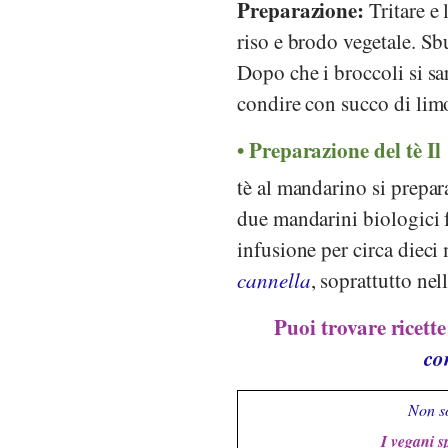
Preparazione:
Tritare e 
riso e brodo vegetale. Sbu
Dopo che i broccoli si sar
condire con succo di limo
Preparazione del tè Il
tè al mandarino si prepara
due mandarini biologici fr
infusione per circa dieci 
cannella
, soprattutto nel
Puoi trovare ricett
co
Non so
I vegani s