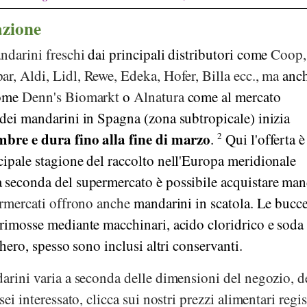
azione
andarini freschi
dai principali distributori come
Coop
,
par
,
Aldi
,
Lidl
,
Rewe
,
Edeka
,
Hofer
,
Billa
ecc., ma
anc
come
Denn's Biomarkt
o
Alnatura
come al mercato
dei mandarini in Spagna (zona subtropicale) inizia
mbre e dura fino alla fine di marzo
.
2
Qui l'offerta è
cipale stagione del raccolto nell'Europa meridionale
 seconda del supermercato è possibile acquistare man
rmercati offrono anche
mandarini in scatola. Le bucce
 rimosse mediante macchinari, acido cloridrico e soda
hero, spesso sono inclusi altri conservanti.
arini varia a seconda delle dimensioni del negozio, d
ei interessato, clicca sui nostri prezzi alimentari regis