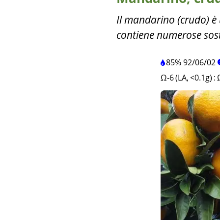
Il mandarino (crudo) è
contiene numerose sost
85%
92
/
06
/
02
Ω-6 (LA, <0.1g)
: