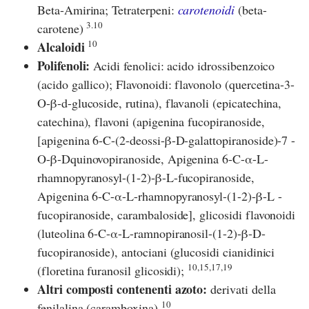
Beta-Amirina; Tetraterpeni:
carotenoidi
(beta-
3.10
carotene)
10
Alcaloidi
Polifenoli:
Acidi fenolici: acido idrossibenzoico
(acido gallico); Flavonoidi: flavonolo (quercetina-3-
O-β-d-glucoside, rutina), flavanoli (epicatechina,
catechina), flavoni (apigenina fucopiranoside,
[apigenina 6-C-(2-deossi-β-D-galattopiranoside)-7 -
O-β-Dquinovopiranoside, Apigenina 6-C-α-L-
rhamnopyranosyl-(1-2)-β-L-fucopiranoside,
Apigenina 6-C-α-L-rhamnopyranosyl-(1-2)-β-L -
fucopiranoside, carambaloside], glicosidi flavonoidi
(luteolina 6-C-α-L-ramnopiranosil-(1-2)-β-D-
fucopiranoside), antociani (glucosidi cianidinici
10,15,17,19
(floretina furanosil glicosidi);
Altri composti contenenti azoto:
derivati della
10
fenilalina (caramboxina)