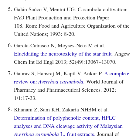
5.
Galán Saúco V, Menini UG. Carambola cultivation:
FAO Plant Production and Protection Paper
108. Rom: Food and Agriculture Organization of the
United Nations; 1993: 8-20.
6.
Garcia-Cairasco N, Moyses-Neto M et al.
Elucidating the neurotoxicity of the star fruit.
Angew
Chem Int Ed Engl 2013; 52(49):13067–13070.
7.
Gaurav S, Hansraj M, Kapil V, Ankur P.
A complete
review on:
Averrhoa carambola
.
World Journal of
Pharmacy and Pharmaceutical Sciences. 2012;
1/1:17-33.
8.
Khanam Z, Sam KH, Zakaria NHBM et al.
Determination of polyphenolic content, HPLC
analyses and DNA cleavage activity of Malaysian
Averrhoa carambola
L. fruit extracts.
Journal of