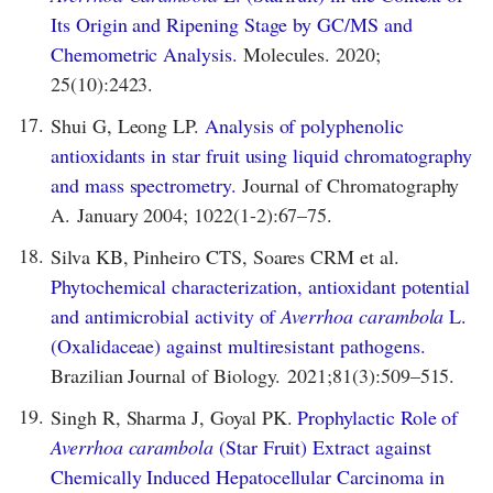
Its Origin and Ripening Stage by GC/MS and
Chemometric Analysis.
Molecules. 2020;
25(10):2423.
17.
Shui G, Leong LP.
Analysis of polyphenolic
antioxidants in star fruit using liquid chromatography
and mass spectrometry.
Journal of Chromatography
A. January 2004; 1022(1-2):67–75.
18.
Silva KB, Pinheiro CTS, Soares CRM et al.
Phytochemical characterization, antioxidant potential
and antimicrobial activity of
Averrhoa carambola
L.
(Oxalidaceae) against multiresistant pathogens.
Brazilian Journal of Biology. 2021;81(3):509–515.
19.
Singh R, Sharma J, Goyal PK.
Prophylactic Role of
Averrhoa carambola
(Star Fruit) Extract against
Chemically Induced Hepatocellular Carcinoma in