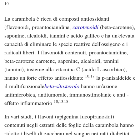
10
La carambola è ricca di composti antiossidanti
(flavonoidi, proantocianidine,
carotenoidi
(beta-carotene),
saponine, alcaloidi, tannini e acido gallico e ha un'elevata
capacità di eliminare le specie reattive dell'ossigeno e i
radicali liberi. I flavonoidi contenuti, proantocianidine,
beta-carotene carotene, saponine, alcaloidi, tannini
(tannini), insieme alla vitamina C (acido L-ascorbico),
10,17
hanno un forte effetto antiossidante
la p-anisaldeide e
il multifunzionale
beta-sitosterolo
hanno un'azione
antimicrobica, antitumorale, immunostimolante e anti -
10,13,18.
effetto infiammatorio
In vari studi, i flavoni (apigenina fucopiranosidi)
contenuti negli estratti delle foglie della carambola hanno
ridotto i livelli di zucchero nel sangue nei ratti diabetici.