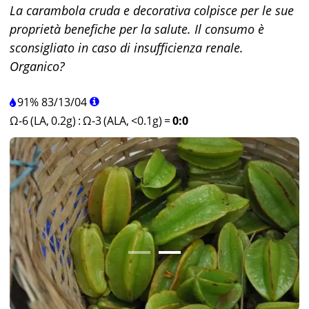
La carambola cruda e decorativa colpisce per le sue
proprietà benefiche per la salute. Il consumo è
sconsigliato in caso di insufficienza renale.
Organico?
91%
83
/
13
/
04
Ω-6 (LA, 0.2g)
:
Ω-3 (ALA, <0.1g)
=
0:0