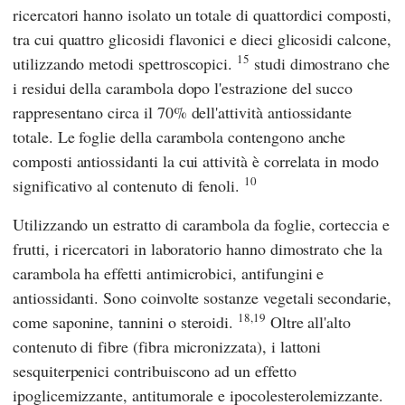
ricercatori hanno isolato un totale di quattordici composti,
tra cui quattro glicosidi flavonici e dieci glicosidi calcone,
15
utilizzando metodi spettroscopici.
studi dimostrano che
i residui della carambola dopo l'estrazione del succo
rappresentano circa il 70% dell'attività antiossidante
totale. Le foglie della carambola contengono anche
composti antiossidanti la cui attività è correlata in modo
10
significativo al contenuto di fenoli.
Utilizzando un estratto di carambola da foglie, corteccia e
frutti, i ricercatori in laboratorio hanno dimostrato che la
carambola ha effetti antimicrobici, antifungini e
antiossidanti. Sono coinvolte sostanze vegetali secondarie,
18,19
come saponine, tannini o steroidi.
Oltre all'alto
contenuto di fibre (fibra micronizzata), i lattoni
sesquiterpenici contribuiscono ad un effetto
ipoglicemizzante, antitumorale e ipocolesterolemizzante.