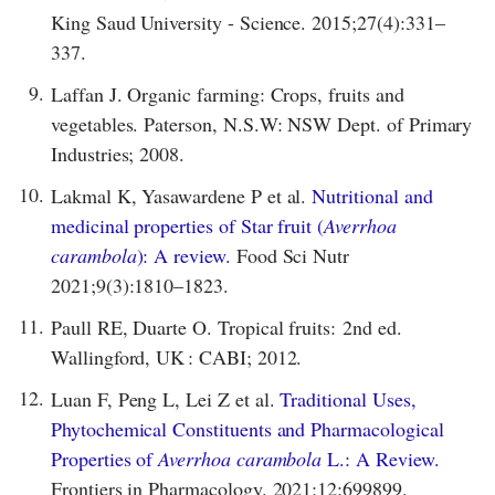
King Saud University - Science. 2015;27(4):331–
337.
9.
Laffan J. Organic farming: Crops, fruits and
vegetables. Paterson, N.S.W: NSW Dept. of Primary
Industries; 2008.
10.
Lakmal K, Yasawardene P et al.
Nutritional and
medicinal properties of Star fruit (
Averrhoa
carambola
): A review.
Food Sci Nutr
2021;9(3):1810–1823.
11.
Paull RE, Duarte O. Tropical fruits: 2nd ed.
Wallingford, UK : CABI; 2012.
12.
Luan F, Peng L, Lei Z et al.
Traditional Uses,
Phytochemical Constituents and Pharmacological
Properties of
Averrhoa carambola
L.: A Review.
Frontiers in Pharmacology. 2021;12:699899.