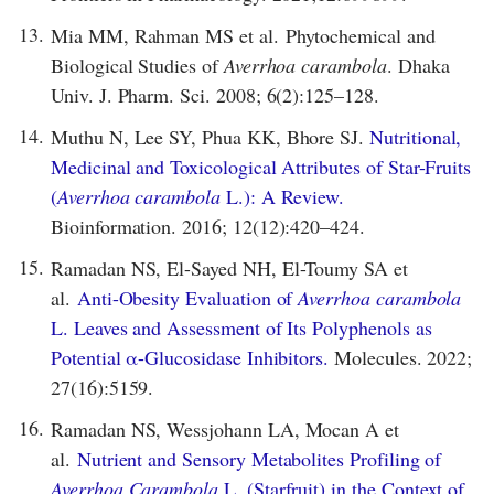
13.
Mia MM, Rahman MS et al. Phytochemical and
Biological Studies of
Averrhoa carambola
. Dhaka
Univ. J. Pharm. Sci. 2008; 6(2):125–128.
14.
Muthu N, Lee SY, Phua KK, Bhore SJ.
Nutritional,
Medicinal and Toxicological Attributes of Star-Fruits
(
Averrhoa carambola
L.): A Review.
Bioinformation. 2016; 12(12):420–424.
15.
Ramadan NS, El-Sayed NH, El-Toumy SA et
al.
Anti-Obesity Evaluation of
Averrhoa carambola
L. Leaves and Assessment of Its Polyphenols as
Potential α-Glucosidase Inhibitors.
Molecules. 2022;
27(16):5159.
16.
Ramadan NS, Wessjohann LA, Mocan A et
al.
Nutrient and Sensory Metabolites Profiling of
Averrhoa Carambola
L. (Starfruit) in the Context of