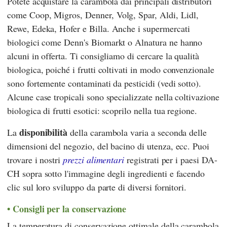
Potete acquistare la carambola dai principali distributori
come
Coop
,
Migros
,
Denner
,
Volg
,
Spar
,
Aldi
,
Lidl
,
Rewe
,
Edeka
,
Hofer
e
Billa
. Anche i supermercati
biologici come
Denn's Biomarkt
o
Alnatura
ne hanno
alcuni in offerta. Ti consigliamo di cercare la qualità
biologica, poiché i frutti coltivati in modo convenzionale
sono fortemente contaminati da pesticidi (vedi sotto).
Alcune case tropicali sono specializzate nella coltivazione
biologica di frutti esotici: scoprilo nella tua regione.
disponibilità
La
della carambola varia a seconda delle
dimensioni del negozio, del bacino di utenza, ecc. Puoi
trovare i nostri
prezzi alimentari
registrati per i paesi DA-
CH sopra sotto l'immagine degli ingredienti e facendo
clic sul loro sviluppo da parte di diversi fornitori.
Consigli per la conservazione
La temperatura di conservazione ottimale della carambola