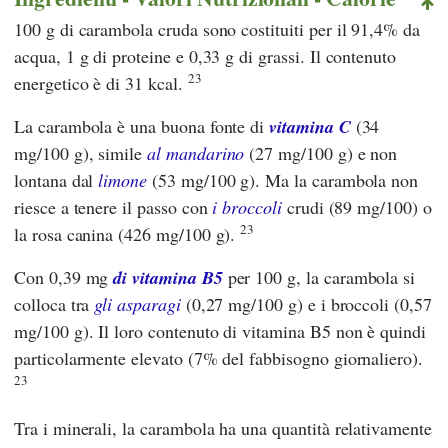
100 g di carambola cruda sono costituiti per il 91,4% da
acqua, 1 g di proteine e 0,33 g di grassi. Il contenuto
23
energetico è di 31 kcal.
La carambola è una buona fonte di
vitamina C
(34
mg/100 g), simile
al
mandarino
(27 mg/100 g) e non
lontana dal
limone
(53 mg/100 g). Ma la carambola non
riesce a tenere il passo con
i broccoli
crudi (89 mg/100) o
23
la rosa canina (426 mg/100 g).
Con 0,39 mg
di vitamina B5
per 100 g, la carambola si
colloca tra
gli asparagi
(0,27 mg/100 g) e i broccoli (0,57
mg/100 g). Il loro contenuto di vitamina B5 non è quindi
particolarmente elevato (7% del fabbisogno giornaliero).
23
Tra i minerali, la carambola ha una quantità relativamente