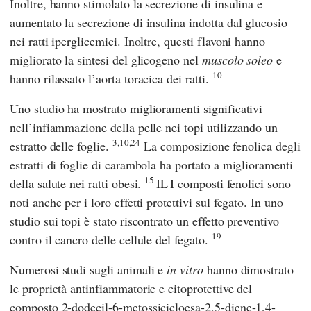
Inoltre, hanno stimolato la secrezione di insulina e
aumentato la secrezione di insulina indotta dal glucosio
nei ratti iperglicemici. Inoltre, questi flavoni hanno
migliorato la sintesi del glicogeno nel
muscolo soleo
e
10
hanno rilassato l’aorta toracica dei ratti.
Uno studio ha mostrato miglioramenti significativi
nell’infiammazione della pelle nei topi utilizzando un
3,10,24
estratto delle foglie.
La composizione fenolica degli
estratti di foglie di carambola ha portato a miglioramenti
15
della salute nei ratti obesi.
IL
I composti fenolici sono
noti anche per i loro effetti protettivi sul fegato. In uno
studio sui topi è stato riscontrato un effetto preventivo
19
contro il cancro delle cellule del fegato.
Numerosi studi sugli animali e
in vitro
hanno dimostrato
le proprietà antinfiammatorie e citoprotettive del
composto 2-dodecil-6-metossicicloesa-2,5-diene-1,4-