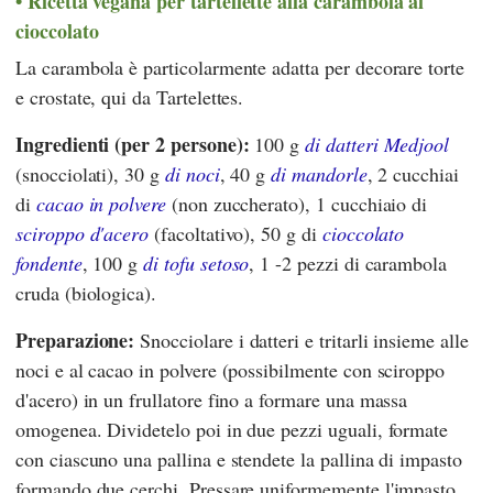
Ricetta vegana per tartellette alla carambola al
cioccolato
La carambola è particolarmente adatta per decorare torte
e crostate, qui da Tartelettes.
Ingredienti (per 2 persone):
100 g
di datteri Medjool
(snocciolati), 30 g
di noci
, 40 g
di mandorle
, 2 cucchiai
di
cacao in polvere
(non zuccherato), 1 cucchiaio di
sciroppo d'acero
(facoltativo), 50 g di
cioccolato
fondente
, 100 g
di tofu setoso
, 1 -2 pezzi di carambola
cruda (biologica).
Preparazione:
Snocciolare i datteri e tritarli insieme alle
noci e al cacao in polvere (possibilmente con sciroppo
d'acero) in un frullatore fino a formare una massa
omogenea. Dividetelo poi in due pezzi uguali, formate
con ciascuno una pallina e stendete la pallina di impasto
formando due cerchi. Pressare uniformemente l'impasto