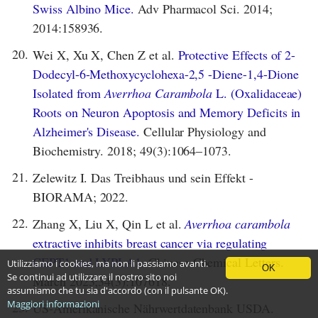
Swiss Albino Mice.
Adv Pharmacol Sci. 2014;
2014:158936.
20.
Wei X, Xu X, Chen Z et al.
Protective Effects of 2-
Dodecyl-6-Methoxycyclohexa-2,5 -Diene-1,4-Dione
Isolated from
Averrhoa Carambola
L. (Oxalidaceae)
Roots on Neuron Apoptosis and Memory Deficits in
Alzheimer's Disease.
Cellular Physiology and
Biochemistry. 2018; 49(3):1064–1073.
21.
Zelewitz I. Das Treibhaus und sein Effekt -
BIORAMA; 2022.
22.
Zhang X, Liu X, Qin L et al.
Averrhoa carambola
extractive inhibits breast cancer via regulating
CEPT1 and LYPLA1.
Chinese Chemical Letters.
Utilizziamo i cookies, ma non li passiamo avanti.
OK
Se continui ad utilizzare il nostro sito noi
March 2023;34(3):107618.
assumiamo che tu sia d'accordo (con il pulsante OK).
Maggiori informazioni
23.
US-Amerikanische Nährwertdatenbank USDA.