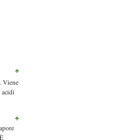
. Viene
 acidi
sapore
 È