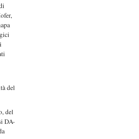
di
ofer
,
napa
gici
i
ti
tà del
o, del
esi DA-
da