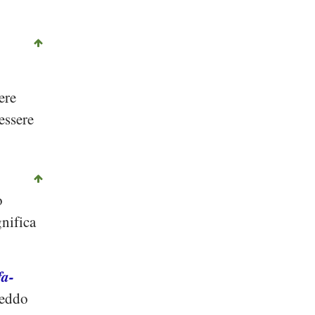
ere
essere
o
gnifica
fa-
reddo