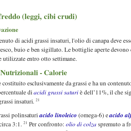
reddo (leggi, cibi crudi)
vazione
nuto di acidi grassi insaturi, l'olio di canapa deve ess
esco, buio e ben sigillato. Le bottiglie aperte devono 
e utilizzate entro otto settimane.
 Nutrizionali - Calorie
è costituito esclusivamente da grassi e ha un contenut
percentuale di
acidi grassi saturi
è dell’11%, il che si
grassi insaturi.
21
acido linoleico
acido al
grassi polinsaturi
(omega-6) e
circa 3:1.
21
Per confronto:
olio di colza
spremuto a f