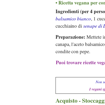
Ricetta vegana per co
Ingredienti (per 4 pers
balsamico bianco
, 1 cuc
cucchiaino di
senape di 
Preparazione:
Mettete in
canapa, l'aceto balsamico,
condite con pepe.
Puoi trovare ricette veg
Non so
I vegani s
Acquisto - Stoccagg