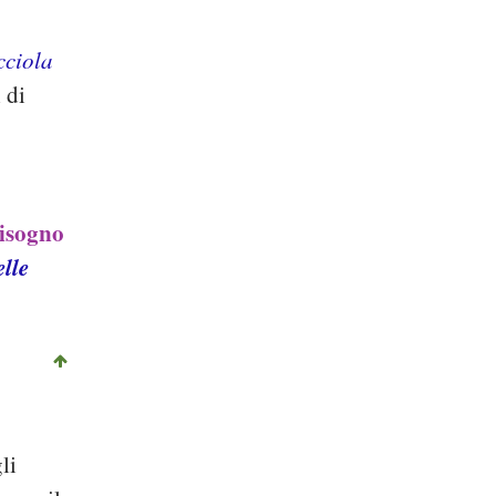
cciola
 di
bisogno
elle
li