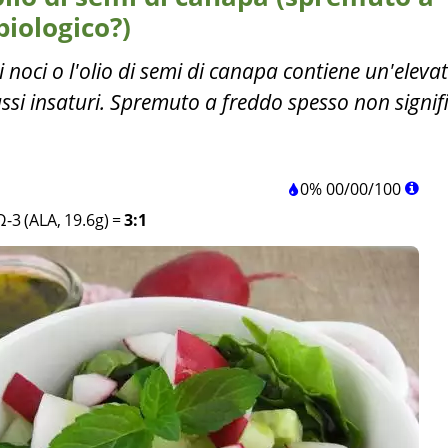
biologico?)
i noci o l'olio di semi di canapa contiene un'eleva
assi insaturi. Spremuto a freddo spesso non signif
0%
00
/
00
/
100
Ω-3 (ALA, 19.6g)
=
3:1