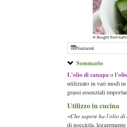
© Bought from katha
Nutrienti
Sommario
L'olio di canapa
l'ol
o
utilizzato in vari modi in 
grassi essenziali importa
Utilizzo in cucina
Che sapore ha l'olio d
di nocciola, leggermente e