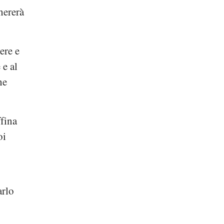
hererà
ere e
 e al
he
ffina
oi
arlo