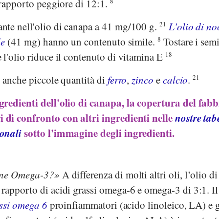
rapporto peggiore di 12:1.
8
nte nell'olio di canapa a 41 mg/100 g.
21
L'olio di no
le
(41 mg) hanno un contenuto simile.
8
Tostare i semi
 l'olio riduce il contenuto di vitamina E
18
e anche piccole quantità di
ferro
,
zinco
e
calcio
.
21
ngredienti dell'olio di canapa, la copertura del fab
ri di confronto con altri ingredienti nelle
nostre tab
ionali
sotto l'immagine degli ingredienti.
iene Omega-3?
A differenza di molti altri oli, l’olio di
rapporto di acidi grassi omega-6 e omega-3 di 3:1. Il
assi omega 6
proinfiammatori (acido linoleico, LA) e g