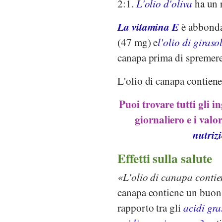
2:1.
L'olio d'oliva
ha un 
La vitamina E
è abbonda
(47 mg) e
l'olio di giraso
canapa prima di spremere
L'olio di canapa contien
Puoi trovare tutti gli i
giornaliero e i valo
nutriz
Effetti sulla salute
L'olio di canapa cont
canapa contiene un buon 
rapporto tra gli
acidi gr