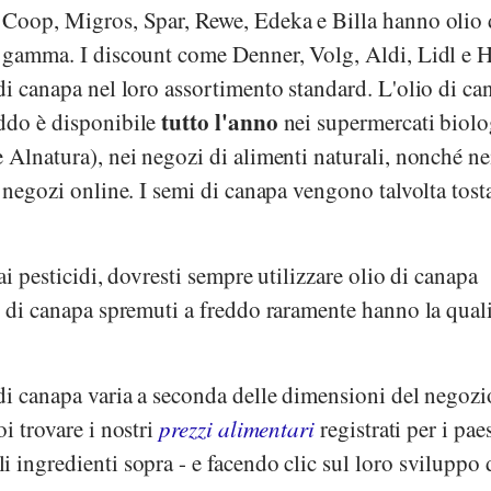
e
Coop
,
Migros
,
Spar
,
Rewe
,
Edeka
e
Billa
hanno olio 
ro gamma. I discount come
Denner
,
Volg
,
Aldi
,
Lidl
e
H
di canapa nel loro assortimento standard. L'olio di ca
tutto l'anno
ddo è disponibile
nei supermercati biolo
e
Alnatura
), nei negozi di alimenti naturali, nonché ne
i negozi online. I semi di canapa vengono talvolta tosta
ai pesticidi, dovresti sempre utilizzare olio di canapa
i di canapa spremuti a freddo raramente hanno la quali
di canapa varia a seconda delle dimensioni del negozi
i trovare i nostri
prezzi alimentari
registrati per i pa
 ingredienti sopra - e facendo clic sul loro sviluppo 