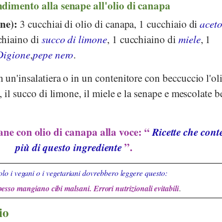
ndimento alla senape all'olio di canapa
one):
3 cucchiai di olio di canapa, 1 cucchiaio di
acet
chiaino di
succo di limone
, 1 cucchiaino di
miele
, 1
Digione
,
pepe nero
.
 un'insalatiera o in un contenitore con beccuccio l'ol
 il succo di limone, il miele e la senape e mescolate b
ane con olio di canapa alla voce: “
Ricette che con
più di questo ingrediente
”.
lo i vegani o i vegetariani dovrebbero leggere questo:
pesso mangiano cibi malsani. Errori nutrizionali evitabili
.
io