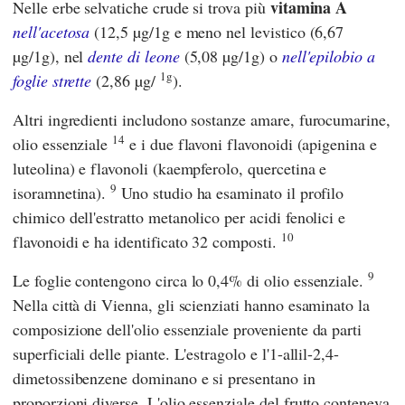
vitamina A
Nelle erbe selvatiche crude si trova più
nell'acetosa
(12,5 µg/1g e meno nel levistico (6,67
µg/1g), nel
dente di leone
(5,08 µg/1g) o
nell'epilobio a
1g
foglie strette
(2,86 µg/
).
Altri ingredienti includono sostanze amare, furocumarine,
14
olio essenziale
e i due flavoni flavonoidi (apigenina e
luteolina) e flavonoli (kaempferolo, quercetina e
9
isoramnetina).
Uno studio ha esaminato il profilo
chimico dell'estratto metanolico per acidi fenolici e
10
flavonoidi e ha identificato 32 composti.
9
Le foglie contengono circa lo 0,4% di olio essenziale.
Nella città di Vienna, gli scienziati hanno esaminato la
composizione dell'olio essenziale proveniente da parti
superficiali delle piante. L'estragolo e l'1-allil-2,4-
dimetossibenzene dominano e si presentano in
proporzioni diverse. L'olio essenziale del frutto conteneva