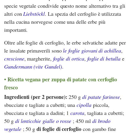
specie vegetale condivide questo nome alternativo tra gli
altri con
Liebstöckl
. La spezia del cerfoglio è utilizzata
nella cucina norvegese come una delle erbe più
importanti.
Oltre alle foglie di cerfoglio, le erbe selvatiche adatte per
le insalate primaverili sono
le foglie giovani di achillea
,
crescione
, margherite,
foglie di ortica
,
foglie di betulla
e
Gundermann (vite Gundel)
.
Ricetta vegana per zuppa di patate con cerfoglio
fresco
Ingredienti (per 2 persone):
250 g
di patate farinose
,
sbucciate e tagliate a cubetti; una
cipolla
piccola,
sbucciata e tagliata a dadini; 1
carota
, tagliata a cubetti;
50 g
di lenticchie gialle o rosse
; 450 ml
di brodo
di foglie di cerfoglio
vegetale
; 50 g
con gambo fine