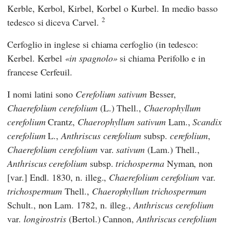
Kerble, Kerbol, Kirbel, Korbel o Kurbel. In medio basso
2
tedesco si diceva Carvel.
Cerfoglio in inglese si chiama cerfoglio (in tedesco:
Kerbel. Kerbel
in spagnolo
si chiama Perifollo e in
francese Cerfeuil.
I nomi latini sono
Cerefolium sativum
Besser,
Chaerefolium cerefolium
(L.) Thell.,
Chaerophyllum
cerefolium
Crantz,
Chaerophyllum sativum
Lam.,
Scandix
cerefolium
L.,
Anthriscus cerefolium
subsp.
cerefolium
,
Chaerefolium cerefolium
var.
sativum
(Lam.) Thell.,
Anthriscus cerefolium
subsp.
trichosperma
Nyman, non
[var.] Endl. 1830, n. illeg.,
Chaerefolium cerefolium
var.
trichospermum
Thell.,
Chaerophyllum trichospermum
Schult., non Lam. 1782, n. illeg.,
Anthriscus cerefolium
var.
longirostris
(Bertol.) Cannon,
Anthriscus cerefolium