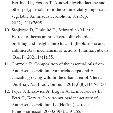
Herfindal L, Fossen T. A novel bicyclic lactone and
other polyphenols from the commercially important
vegetable Anthriscus cerefolium. Sci Rep.
2022;12(1):7805.
10.
Stojković D, Drakulić D, Schwirtlich M, et al.
Extract of herba anthrisci cerefolii: chemical
profiling and insights into its anti-glioblastoma and
antimicrobial mechanism of actions. Pharmaceuticals
(Basel). 2021;14(1):55.
11.
Chizzola R. Composition of the essential oils from
Anthriscus cerefolium var. trichocarpa and A.
caucalis growing wild in the urban area of Vienna
(Austria). Nat Prod Commun. 2011;6(8):1147-1150.
12.
Fejes S, Blázovics A, Lugasi A, Lemberkovics E,
Petri G, Kéry A. In vitro antioxidant activity of
Anthriscus cerefolium L. (Hoffm.) extracts. J
Ethnopharmacol. 2000;69(3):259-265.