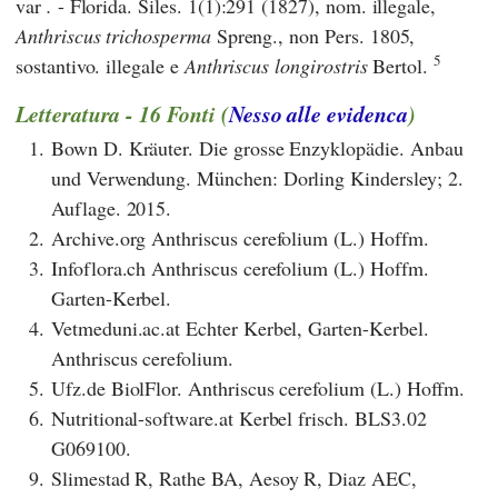
var
.
- Florida. Siles. 1(1):291 (1827), nom. illegale,
Anthriscus trichosperma
Spreng., non Pers. 1805,
5
sostantivo. illegale e
Anthriscus longirostris
Bertol.
Letteratura - 16 Fonti (
Nesso alle evidenca
)
1.
Bown D. Kräuter. Die grosse Enzyklopädie. Anbau
und Verwendung. München: Dorling Kindersley; 2.
Auflage. 2015.
2.
Archive.org Anthriscus cerefolium (L.) Hoffm.
3.
Infoflora.ch Anthriscus cerefolium (L.) Hoffm.
Garten-Kerbel.
4.
Vetmeduni.ac.at Echter Kerbel, Garten-Kerbel.
Anthriscus cerefolium.
5.
Ufz.de BiolFlor. Anthriscus cerefolium (L.) Hoffm.
6.
Nutritional-software.at Kerbel frisch. BLS3.02
G069100.
9.
Slimestad R, Rathe BA, Aesoy R, Diaz AEC,