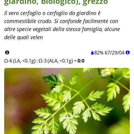
giardino, biologico), grezzo
Il vero cerfoglio o cerfoglio da giardino è
commestibile crudo. Si confonde facilmente con
altre specie vegetali della stessa famiglia, alcune
delle quali velen
82%
67
/
29
/
04
Ω-6 (LA, <0.1g)
:
Ω-3 (ALA, <0.1g)
=
0:0