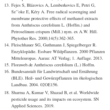
13.
Fejes S, Blázovics A, Lemberkovics E, Petri G,
Sz’’oke E, Kéry A. Free radical scavenging and
membrane protective effects of methanol extracts
from Anthriscus cerefolium L. (Hoffm.) and
Petroselinum crispum (Mill.) nym. ex A.W. Hill.
Phytother Res. 2000;14(5):362-365.
14.
Fleischhauer SG, Guthmann J, Spiegelberger R.
Enzyklopädie. Essbare Wildpflanzen. 2000 Pflanzen
Mitteleuropas. Aarau: AT Verlag; 1. Auflage. 2013.
15.
Floraweb.de Anthriscus cerefolium (L.) Hoffm.
16.
Bundesanstalt für Landwirtschaft und Ernährung
(BLE). Heil- und Gewürzpflanzen im ökologischen
Landbau. 2004. 02OE156.
18.
Sharma A, Kumar V, Shazad B, et al. Worldwide
pesticide usage and its impacts on ecosystem. SN
Applied Sciences. 2019.