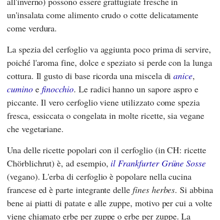
all'inverno) possono essere grattugiate fresche in
un'insalata come alimento crudo o cotte delicatamente
come verdura.
La spezia del cerfoglio va aggiunta poco prima di servire,
poiché l'aroma fine, dolce e speziato si perde con la lunga
cottura. Il gusto di base ricorda una miscela di
anice
,
cumino
e
finocchio
. Le radici hanno un sapore aspro e
piccante. Il vero cerfoglio viene utilizzato come spezia
fresca, essiccata o congelata in molte ricette, sia vegane
che vegetariane.
Una delle ricette popolari con il cerfoglio (in CH: ricette
Chörblichrut) è, ad esempio,
il Frankfurter Grüne Sosse
(vegano). L'erba di cerfoglio è popolare nella cucina
francese ed è parte integrante delle
fines herbes
. Si abbina
bene ai piatti di patate e alle zuppe, motivo per cui a volte
viene chiamato erbe per zuppe o erbe per zuppe. La