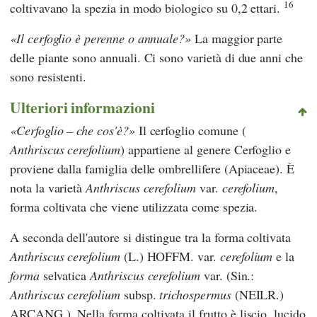
16
coltivavano la spezia in modo biologico su 0,2 ettari.
Il cerfoglio è perenne o annuale?
La maggior parte
delle piante sono annuali. Ci sono varietà di due anni che
sono resistenti.
Ulteriori informazioni
Cerfoglio – che cos'è?
Il cerfoglio comune (
Anthriscus cerefolium
) appartiene al genere Cerfoglio e
proviene dalla famiglia delle ombrellifere (Apiaceae). È
nota la varietà
Anthriscus cerefolium
var.
cerefolium
,
forma coltivata che viene utilizzata come spezia.
A seconda dell'autore si distingue tra la forma coltivata
Anthriscus cerefolium
(L.) HOFFM. var.
cerefolium
e la
forma
selvatica
Anthriscus cerefolium
var. (Sin.:
Anthriscus cerefolium
subsp.
trichospermus
(NEILR.)
ARCANG.). Nella forma coltivata il frutto è liscio, lucido