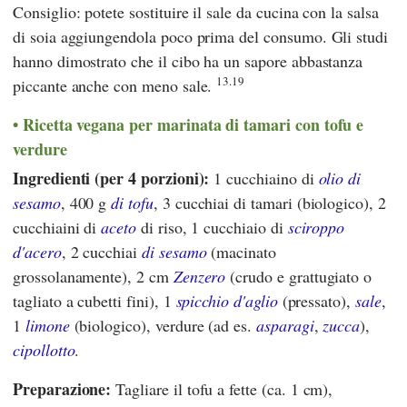
Consiglio: potete sostituire il sale da cucina con la salsa
di soia aggiungendola poco prima del consumo. Gli studi
hanno dimostrato che il cibo ha un sapore abbastanza
13.19
piccante anche con meno sale.
Ricetta vegana per marinata di tamari con tofu e
verdure
Ingredienti (per 4 porzioni):
1 cucchiaino di
olio di
sesamo
, 400 g
di tofu
, 3 cucchiai di tamari (biologico), 2
cucchiaini di
aceto
di riso, 1 cucchiaio di
sciroppo
d'acero
, 2 cucchiai
di sesamo
(macinato
grossolanamente), 2 cm
Zenzero
(crudo e grattugiato o
tagliato a cubetti fini), 1
spicchio d'aglio
(pressato),
sale
,
1
limone
(biologico), verdure (ad es.
asparagi
,
zucca
),
cipollotto
.
Preparazione:
Tagliare il tofu a fette (ca. 1 cm),