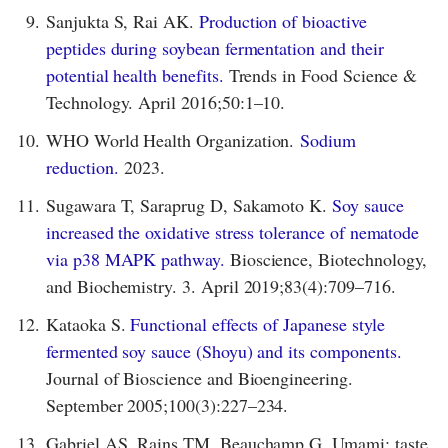
9.
Sanjukta S, Rai AK.
Production of bioactive
peptides during soybean fermentation and their
potential health benefits.
Trends in Food Science &
Technology. April 2016;50:1–10.
10.
WHO World Health Organization.
Sodium
reduction.
2023.
11.
Sugawara T, Saraprug D, Sakamoto K.
Soy sauce
increased the oxidative stress tolerance of nematode
via p38 MAPK pathway.
Bioscience, Biotechnology,
and Biochemistry. 3. April 2019;83(4):709–716.
12.
Kataoka S.
Functional effects of Japanese style
fermented soy sauce (Shoyu) and its components.
Journal of Bioscience and Bioengineering.
September 2005;100(3):227–234.
13.
Gabriel AS, Rains TM, Beauchamp G. Umami: taste