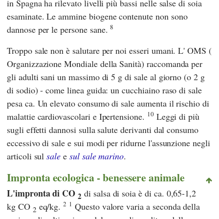
in Spagna ha rilevato livelli più bassi nelle salse di soia
esaminate. Le ammine biogene contenute non sono
8
dannose per le persone sane.
Troppo sale non è salutare per noi esseri umani. L'
OMS
(
Organizzazione Mondiale della Sanità
) raccomanda per
gli adulti sani un massimo di 5 g di sale al giorno (o 2 g
di sodio) - come linea guida: un cucchiaino raso di sale
pesa ca. Un elevato consumo di sale aumenta il rischio di
10
malattie cardiovascolari e
Ipertensione.
Leggi di più
sugli effetti dannosi sulla salute derivanti dal consumo
eccessivo di sale e sui modi per ridurne l'assunzione negli
articoli sul
sale
e
sul sale marino
.
Impronta ecologica - benessere animale
L'impronta di CO
di salsa di soia è di ca. 0,65-1,2
2
2
1
kg CO
eq/kg.
Questo valore varia a seconda della
2