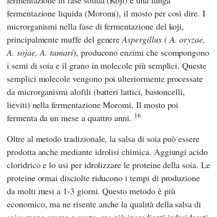
fermentazione liquida (Moromi), il mosto per così dire. I
microrganismi nella fase di fermentazione del koji,
principalmente muffe del genere
Aspergillus
(
A. oryzae,
A. sojae, A. tamari
), producono enzimi che scompongono
i semi di soia e il grano in molecole più semplici. Queste
semplici molecole vengono poi ulteriormente processate
da microrganismi alofili (batteri lattici, bastoncelli,
lieviti) nella fermentazione Moromi. Il mosto poi
16
fermenta da un mese a quattro anni.
Oltre al metodo tradizionale, la salsa di soia può essere
prodotta anche mediante idrolisi chimica. Aggiungi acido
cloridrico e lo usi per idrolizzare le proteine della soia. Le
proteine ormai disciolte riducono i tempi di produzione
da molti mesi a 1-3 giorni. Questo metodo è più
economico, ma ne risente anche la qualità della salsa di
soia: meno aroma e gusto, ma più ingredienti indesiderati.