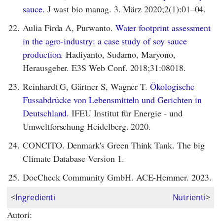
sauce.
J wast bio manag. 3. März 2020;2(1):01–04.
22.
Aulia Firda A, Purwanto.
Water footprint assessment
in the agro-industry: a case study of soy sauce
production.
Hadiyanto, Sudarno, Maryono,
Herausgeber. E3S Web Conf. 2018;31:08018.
23.
Reinhardt G, Gärtner S, Wagner T.
Ökologische
Fussabdrücke von Lebensmitteln und Gerichten in
Deutschland.
IFEU Institut für Energie - und
Umweltforschung Heidelberg. 2020.
24.
CONCITO. Denmark's Green Think Tank. The big
Climate Database Version 1.
25.
DocCheck Community GmbH. ACE-Hemmer. 2023.
<
Ingredienti
Nutrienti
>
Autori: