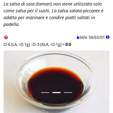
La salsa di soia (tamari) non viene utilizzata solo
come salsa per il sushi. La salsa salata-piccante è
adatta per marinare e condire piatti saltati in
padella.
66%
34
/
65
/
01
Ω-6 (LA, <0.1g)
:
Ω-3 (ALA, <0.1g)
=
0:0