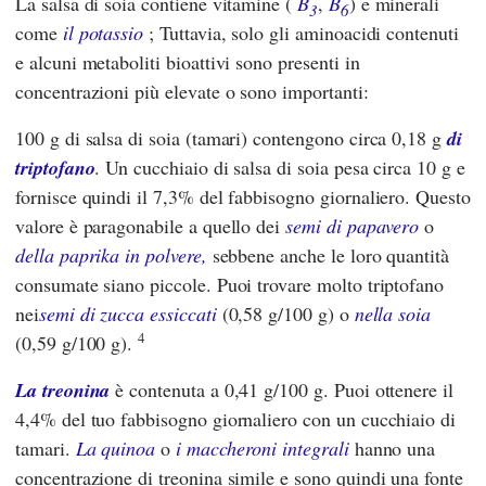
La salsa di soia contiene vitamine (
B
,
B
) e minerali
3
6
come
il potassio
; Tuttavia, solo gli aminoacidi contenuti
e alcuni metaboliti bioattivi sono presenti in
concentrazioni più elevate o sono importanti:
100 g di salsa di soia (tamari) contengono circa 0,18 g
di
triptofano
. Un cucchiaio di salsa di soia pesa circa 10 g e
fornisce quindi il 7,3% del fabbisogno giornaliero. Questo
valore è paragonabile a quello dei
semi di papavero
o
della paprika in polvere,
sebbene anche le loro quantità
consumate siano piccole. Puoi trovare molto triptofano
nei
semi di zucca essiccati
(0,58 g/100 g) o
nella soia
4
(0,59 g/100 g).
La treonina
è contenuta a 0,41 g/100 g. Puoi ottenere il
4,4% del tuo fabbisogno giornaliero con un cucchiaio di
tamari.
La quinoa
o
i maccheroni integrali
hanno una
concentrazione di treonina simile e sono quindi una fonte