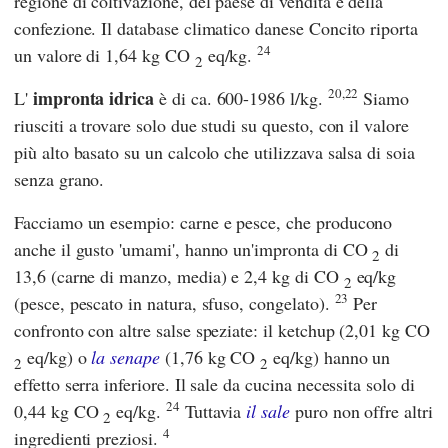
regione di coltivazione, del paese di vendita e della
confezione. Il database climatico danese
Concito
riporta
24
un valore di 1,64 kg CO
eq/kg.
2
20,22
impronta idrica
L'
è di ca. 600-1986 l/kg.
Siamo
riusciti a trovare solo due studi su questo, con il valore
più alto basato su un calcolo che utilizzava salsa di soia
senza grano.
Facciamo un esempio: carne e pesce, che producono
anche il gusto 'umami', hanno un'impronta di CO
di
2
13,6 (carne di manzo, media) e 2,4 kg di CO
eq/kg
2
23
(pesce, pescato in natura, sfuso, congelato).
Per
confronto con altre salse speziate: il ketchup (2,01 kg CO
eq/kg) o
la senape
(1,76 kg CO
eq/kg) hanno un
2
2
effetto serra inferiore. Il sale da cucina necessita solo di
24
0,44 kg CO
eq/kg.
Tuttavia
il sale
puro non offre altri
2
4
ingredienti preziosi.