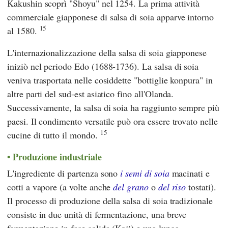
Kakushin
scoprì "Shoyu" nel 1254. La prima attività
commerciale giapponese di salsa di soia apparve intorno
15
al 1580.
L'internazionalizzazione della salsa di soia giapponese
iniziò nel periodo Edo (1688-1736). La salsa di soia
veniva trasportata nelle cosiddette "bottiglie konpura" in
altre parti del sud-est asiatico fino all'Olanda.
Successivamente, la salsa di soia ha raggiunto sempre più
paesi. Il condimento versatile può ora essere trovato nelle
15
cucine di tutto il mondo.
Produzione industriale
L'ingrediente di partenza sono
i semi di soia
macinati e
cotti a vapore (a volte anche
del grano
o
del riso
tostati).
Il processo di produzione della salsa di soia tradizionale
consiste in due unità di fermentazione, una breve
fermentazione in fase solida (Koji) e una lunga