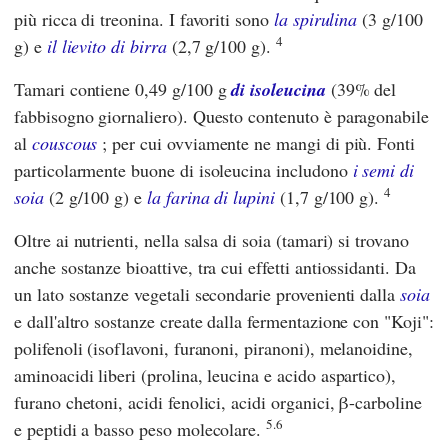
più ricca di treonina. I favoriti sono
la spirulina
(3 g/100
4
g) e
il lievito di birra
(2,7 g/100 g).
Tamari contiene 0,49 g/100 g
di isoleucina
(39% del
fabbisogno giornaliero). Questo contenuto è paragonabile
al
couscous
; per cui ovviamente ne mangi di più. Fonti
particolarmente buone di isoleucina includono
i semi di
4
soia
(2 g/100 g) e
la farina di lupini
(1,7 g/100 g).
Oltre ai nutrienti, nella salsa di soia (tamari) si trovano
anche sostanze bioattive, tra cui effetti antiossidanti. Da
un lato sostanze vegetali secondarie provenienti dalla
soia
e dall'altro sostanze create dalla fermentazione con "Koji":
polifenoli (isoflavoni, furanoni, piranoni), melanoidine,
aminoacidi liberi (prolina, leucina e acido aspartico),
furano chetoni, acidi fenolici, acidi organici, β-carboline
5.6
e peptidi a basso peso molecolare.