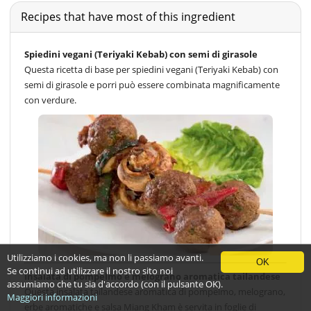
Recipes that have most of this ingredient
Spiedini vegani (Teriyaki Kebab) con semi di girasole
Questa ricetta di base per spiedini vegani (Teriyaki Kebab) con
semi di girasole e porri può essere combinata magnificamente
con verdure.
Utilizziamo i cookies, ma non li passiamo avanti.
OK
Se continui ad utilizzare il nostro sito noi
Insalata di pompelmo e melograno aromatica tailandese
assumiamo che tu sia d'accordo (con il pulsante OK).
Questa insalata tailandese aromatica di pompelmo, melograno,
Maggiori informazioni
erbe aromatiche e salsa Miang Kham è servita in foglie di