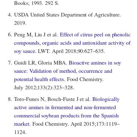
Books; 1993. 292 S.
4.
USDA United States Department of Agriculture.
2019.
6.
Peng M, Liu J et al.
Effect of citrus peel on phenolic
compounds, organic acids and antioxidant activity of
soy sauce.
LWT. April 2018;90:627–635.
7.
Guidi LR, Gloria MBA.
Bioactive amines in soy
sauce: Validation of method, occurrence and
potential health effects.
Food Chemistry.
July 2012;133(2):323–328.
8.
Toro-Funes N, Bosch-Fuste J et al.
Biologically
active amines in fermented and non-fermented
commercial soybean products from the Spanish
market.
Food Chemistry. April 2015;173:1119–
1124.