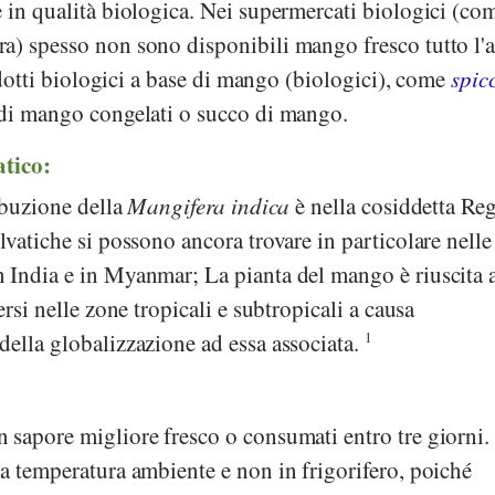
 in qualità biologica. Nei supermercati biologici (co
ra
) spesso non sono disponibili mango fresco tutto l'
rodotti biologici a base di mango (biologici), come
spic
i di mango congelati o succo di mango.
atico:
ribuzione della
Mangifera indica
è nella cosiddetta Re
lvatiche si possono ancora trovare in particolare nelle
 India e in Myanmar; La pianta del mango è riuscita 
ersi nelle zone tropicali e subtropicali a causa
della globalizzazione ad essa associata.
1
sapore migliore fresco o consumati entro tre giorni. I
a temperatura ambiente e non in frigorifero, poiché