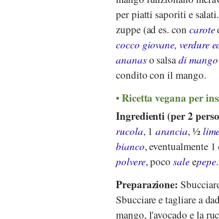
per piatti saporiti e sala
zuppe (ad es. con
carote
cocco giovane, verdure e
ananas
o salsa
di mango 
condito con il mango.
Ricetta vegana per in
Ingredienti (per 2 pers
rucola
, 1
arancia
, ½
lim
bianco
, eventualmente 1
polvere
, poco
sale
e
pepe
.
Preparazione:
Sbucciare 
Sbucciare e tagliare a dad
mango, l'avocado e la ruc