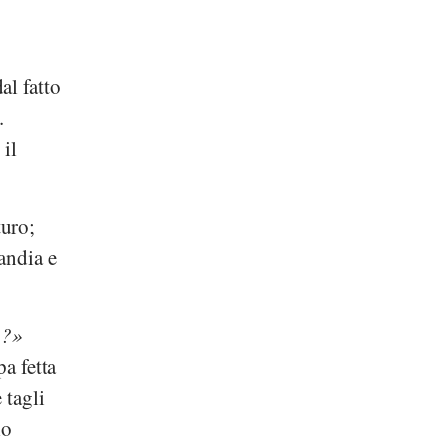
al fatto
.
 il
uro;
andia e
o?
pa fetta
tagli
lo