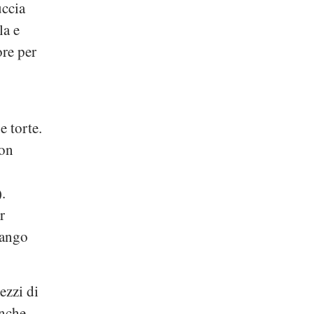
uccia
la e
ore per
e torte.
con
.
r
Mango
ezzi di
anche