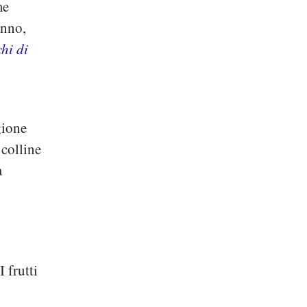
me
anno,
chi di
gione
 colline
a
 frutti