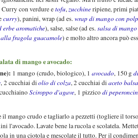
ti. Curry con verdure e
tofu
,
zucchine
ripiene, primi piat
e
curry
), panini, wrap (ad es.
wrap di mango con polp
d erbe aromatiche
), salse, salse (ad es.
salsa di mango
alla fragola guacamole
) e molto altro ancora può es
salata di mango e avocado:
one):
1 mango (crudo, biologico), 1
avocado
, 150 g
d
e
, 2 cucchiai di
olio di colza
, 2 cucchiai di
aceto bals
 cucchiaino
Sciroppo d'agave
, 1 pizzico
di peperoncin
il mango crudo e tagliarlo a pezzetti (togliere il torso
ini l'avocado. Lavate bene la rucola e scolatela. Mettet
ola in una ciotola e mescolate il tutto. Per il condime