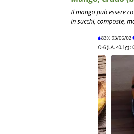
Il mango può essere co
in succhi, composte, mar
83%
93
/
05
/
02
Ω-6 (LA, <0.1g)
: