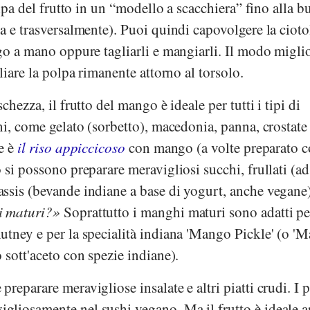
olpa del frutto in un “modello a scacchiera” fino alla b
a e trasversalmente). Puoi quindi capovolgere la cioto
go a mano oppure tagliarli e mangiarli. Il modo migli
liare la polpa rimanente attorno al torsolo.
chezza, il frutto del mango è ideale per tutti i tipi di
ni, come gelato (sorbetto), macedonia, panna, crostate 
e è
il riso appiccicoso
con mango (a volte preparato 
 si possono preparare meravigliosi succhi, frullati (ad
lassis (bevande indiane a base di yogurt, anche vegane)
i maturi?
Soprattutto i manghi maturi sono adatti pe
utney e per la specialità indiana 'Mango Pickle' (o '
 sott'aceto con spezie indiane).
eparare meravigliose insalate e altri piatti crudi. I p
liosamente nel sushi vegano. Ma il frutto è ideale 