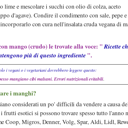
o lime e mescolare i succhi con olio di colza, aceto
oppo d'agave). Condire il condimento con sale, pepe e
 incorporarlo con cura nell'insalata cruda vegana di 
 con mango (crudo) le trovate alla voce: "
Ricette c
ntengono più di questo ingrediente
".
lo i vegani o i vegetariani dovrebbero leggere questo:
pesso mangiano cibi malsani. Errori nutrizionali evitabili
.
tare i manghi?
ano considerati un po' difficili da vendere a causa de
 i frutti esotici si possono trovare spesso tutto l'anno 
ome
Coop
,
Migros
,
Denner
,
Volg
,
Spar
,
Aldi
,
Lidl
,
Rew