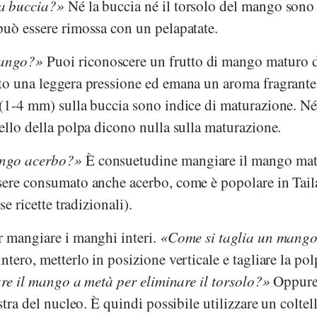
a buccia?
Né la buccia né il torsolo del mango sono
può essere rimossa con un pelapatate.
mango?
Puoi riconoscere un frutto di mango maturo d
to una leggera pressione ed emana un aroma fragrante
 (1-4 mm) sulla buccia sono indice di maturazione. Né
ello della polpa dicono nulla sulla maturazione.
ango acerbo?
È consuetudine mangiare il mango mat
sere consumato anche acerbo, come è popolare in Tail
se ricette tradizionali).
r mangiare i manghi interi.
Come si taglia un mang
tero, metterlo in posizione verticale e tagliare la pol
are il mango a metà per eliminare il torsolo?
Oppure 
stra del nucleo. È quindi possibile utilizzare un coltel