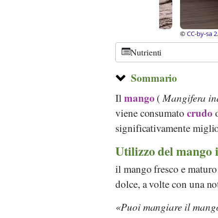
©
CC-by-sa 2.0
, Mic
Nutrienti
Sommario
mango
Il
(
Mangifera in
crudo
viene consumato
o
significativamente miglio
Utilizzo del mango 
il mango fresco e maturo
dolce, a volte con una no
Puoi mangiare il mang