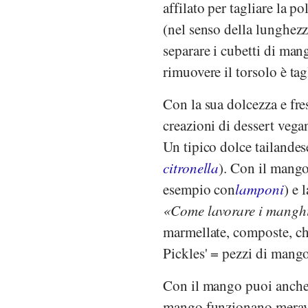
affilato per tagliare la p
(nel senso della lunghezz
separare i cubetti di man
rimuovere il torsolo è tag
Con la sua dolcezza e fres
creazioni di dessert vega
Un tipico dolce tailandes
citronella
). Con il mango
esempio con
lamponi
) e 
Come lavorare i mangh
marmellate, composte, ch
Pickles' = pezzi di mango
Con il mango puoi anche pr
mango funzionano meravig