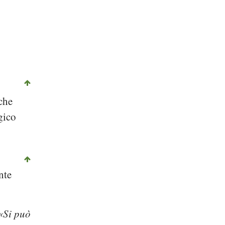
©
CC-by-sa 3.0
, Mark Benecke, Wikipedia
 che
gico
nte
Si può