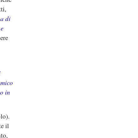
ti,
a di
 e
sere
i
amico
o in
lo).
e il
nto,