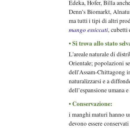
Edeka
,
Hofer
,
Billa
anche
Denn's Biomarkt
,
Alnatu
ma tutti i tipi di altri p
mango essiccati
, cubett
Si trova allo stato selv
L'areale naturale di dist
Orientale; popolazioni se
dell'Assam-Chittagong in
naturalizzarsi e a diffond
dell’espansione umana e 
Conservazione:
i manghi maturi hanno un 
devono essere conservati 