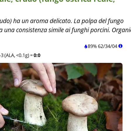
crudo) ha un aroma delicato. La polpa del fungo
 una consistenza simile ai funghi porcini. Organi
89%
62
/
34
/
04
3 (ALA, <0.1g)
=
0:0