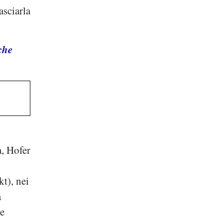
asciarla
che
a
,
Hofer
kt
), nei
à
le