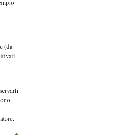
sempio
e (da
ltivati
servarli
ssono
latore.