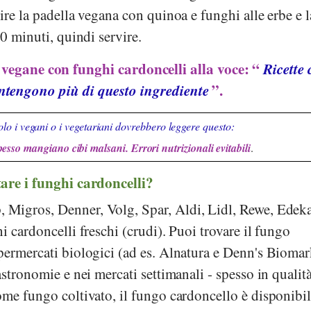
ire la padella vegana con quinoa e funghi alle erbe e l
10 minuti, quindi servire.
e vegane con funghi cardoncelli alla voce: “
Ricette 
ntengono più di questo ingrediente
”.
lo i vegani o i vegetariani dovrebbero leggere questo:
pesso mangiano cibi malsani. Errori nutrizionali evitabili
.
are i funghi cardoncelli?
p
,
Migros
,
Denner
,
Volg
,
Spar
,
Aldi
,
Lidl
,
Rewe
,
Edek
i cardoncelli freschi (crudi). Puoi trovare il fungo
permercati biologici (ad es.
Alnatura
e
Denn's Biomar
astronomie e nei mercati settimanali - spesso in qualit
ome fungo coltivato, il fungo cardoncello è disponibi