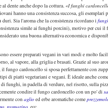
 al dente anche dopo la cottura.
I funghi cardoncel
 giovani hanno una consistenza succosa, gli esemplari 
 duri. Sia l'aroma che la consistenza ricordano i
fung
nsistenza simile ai funghi porcini), motivo per cui il
nsiderato una buona alternativa economica e disponi
ono essere preparati vegani in vari modi e molto faci
orno, al vapore, alla griglia e brasati. Grazie al suo ar
o, il fungo cardoncello si sposa perfettamente con zupp
tipi di piatti vegetariani e vegani. È ideale anche com
di funghi, in padella di verdure, nel risotto, sulla piz
icemente condire il fungo cardoncello con un po' di
sa
ormente con
aglio
ed erbe aromatiche come
prezzemol
mo
,
rosmarino
, ecc.