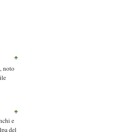
), noto
ile
nchi e
lpa del