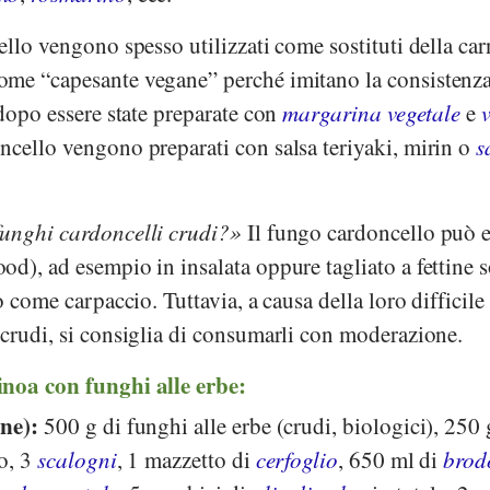
ello vengono spesso utilizzati come sostituti della car
me “capesante vegane” perché imitano la consistenza 
 dopo essere state preparate con
margarina vegetale
e
ncello vengono preparati con salsa teriyaki, mirin o
s
funghi cardoncelli crudi?
Il fungo cardoncello può e
d), ad esempio in insalata oppure tagliato a fettine so
o come carpaccio. Tuttavia, a causa della loro difficile
 crudi, si consiglia di consumarli con moderazione.
noa con funghi alle erbe:
one):
500 g di funghi alle erbe (crudi, biologici), 250
io, 3
scalogni
, 1 mazzetto di
cerfoglio
, 650 ml di
brod