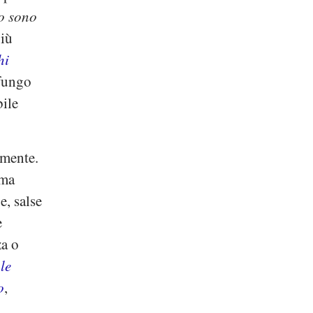
lo sono
più
hi
 fungo
bile
lmente.
oma
e, salse
e
za o
le
o
,