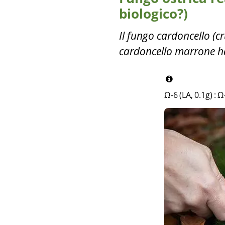
biologico?)
Il fungo cardoncello (
cardoncello marrone ha
Ω-6 (LA, 0.1g)
:
Ω-