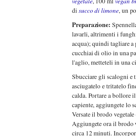
vegetale
, 100 ml
vegan b
di
succo di limone
, un po
Preparazione:
Spennella
lavarli, altrimenti i fun
acqua); quindi tagliare a 
cucchiai di olio in una p
l'aglio, metteteli in una c
Sbucciare gli scalogni e t
asciugatelo e tritatelo f
calda. Portare a bollore i
capiente, aggiungete lo s
Versate il brodo vegetale
Aggiungete ora il brodo v
circa 12 minuti. Incorpor