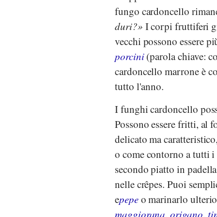
fungo cardoncello rimane
duri?
I corpi fruttiferi
vecchi possono essere più
porcini
(parola chiave: co
cardoncello marrone è co
tutto l'anno.
I funghi cardoncello poss
Possono essere fritti, al f
delicato ma caratteristic
o come contorno a tutti i 
secondo piatto in padella 
nelle crêpes. Puoi sempl
e
pepe
o marinarlo ulteri
maggiorana
,
origano
,
ti