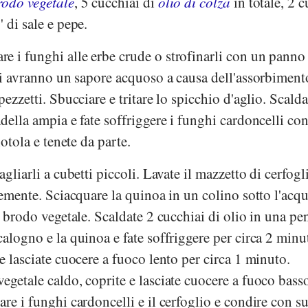
rodo vegetale
, 5 cucchiai di
olio di colza
in totale, 2 c
' di sale e pepe.
re i funghi alle erbe crude o strofinarli con un panno
ghi avranno un sapore acquoso a causa dell'assorbiment
pezzetti. Sbucciare e tritare lo spicchio d'aglio. Scalda
adella ampia e fate soffriggere i funghi cardoncelli co
iotola e tenete da parte.
agliarli a cubetti piccoli. Lavate il mazzetto di cerfogl
inemente. Sciacquare la quinoa in un colino sotto l'acq
l brodo vegetale. Scaldate 2 cucchiai di olio in una pe
calogno e la quinoa e fate soffriggere per circa 2 minut
 e lasciate cuocere a fuoco lento per circa 1 minuto.
egetale caldo, coprite e lasciate cuocere a fuoco bass
are i funghi cardoncelli e il cerfoglio e condire con s