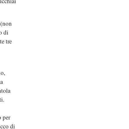
ucchiai
 (non
o di
te tre
n
io,
ua
ntola
i.
o per
ucco di