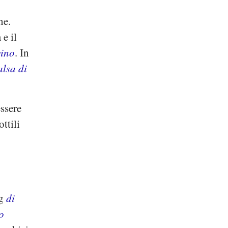
ne.
e il
vino
. In
alsa di
ssere
ttili
 g
di
o