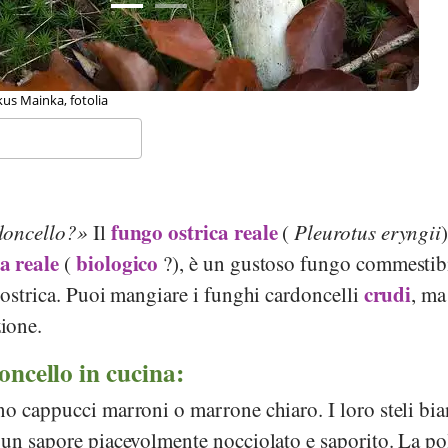
Zenz, Wikipedia
fungo ostrica reale
doncello?
Il
(
Pleurotus eryngii
a reale
biologico
(
?), è un gustoso fungo commestib
crudi
 ostrica. Puoi mangiare i funghi cardoncelli
, ma
ione.
oncello in cucina:
o cappucci marroni o marrone chiaro. I loro steli bia
 un sapore piacevolmente nocciolato e saporito. La po