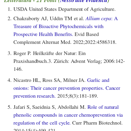
1.
USDA United States Department of Agriculture.
2.
Chakraborty AJ, Uddin TM et al.
Allium cepa
: A
Treasure of Bioactive Phytochemicals with
Prospective Health Benefits.
Evid Based
Complement Alternat Med. 2022;2022:4586318.
3.
Roger P. Heilkräfte der Natur: Ein
Praxishandbuch.3. Zürich: Advent Verlag; 2006:142-
146.
4.
Nicastro HL, Ross SA, Milner JA.
Garlic and
onions: Their cancer prevention properties. Cancer
prevention research.
2015;8(3):181-189.
5.
Jafari S, Saeidnia S, Abdollahi M.
Role of natural
phenolic compounds in cancer chemoprevention via
regulation of the cell cycle.
Curr Pharm Biotechnol.
2014;15(4):409-421.