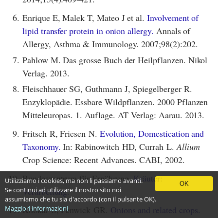
6.
Enrique E, Malek T, Mateo J et al.
Involvement of
lipid transfer protein in onion allergy.
Annals of
Allergy, Asthma & Immunology. 2007;98(2):202.
7.
Pahlow M. Das grosse Buch der Heilpflanzen. Nikol
Verlag. 2013.
8.
Fleischhauer SG, Guthmann J, Spiegelberger R.
Enzyklopädie. Essbare Wildpflanzen. 2000 Pflanzen
Mitteleuropas. 1. Auflage. AT Verlag: Aarau. 2013.
9.
Fritsch R, Friesen N.
Evolution, Domestication and
Taxonomy.
In: Rabinowitch HD, Currah L.
Allium
Crop Science: Recent Advances. CABI, 2002.
10.
Bundeszentrum für Ernährung.
Kräuter:
Utilizziamo i cookies, ma non li passiamo avanti.
OK
Se continui ad utilizzare il nostro sito noi
Verarbeitung.
assumiamo che tu sia d'accordo (con il pulsante OK).
11.
Maggiori informazioni
Khokar S, Fenwick GR.
Onions and related crops.