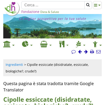
Fondazione
Dieta & Salute
La miglior prospettiva per la tua salute
Ingredienti
Cipolle essiccate (disidratate, essiccate,
biologiche?, crude?)
Questa pagina è stata tradotta tramite Google
Translator
Cipolle essiccate (disidratate,