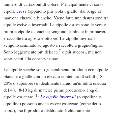
numero di variazioni di colore. Principalmente ci sono
cipolle
rosse
(appaiono più viola), gialle (dal beige al
marrone chiaro) e bianche. Viene fatta una distinzione tra
cipolle estive e invernali. Le cipolle estive sono le vere e
proprie cipolle da cucina; vengono seminate in primavera
e raccolte tra agosto e ottobre. Le cipolle invernali
vengono seminate ad agosto e raccolte a giugno/luglio.
7
Sono leggermente più delicati
e più succosi, ma non
sono adatti alla conservazione.
Le cipolle secche sono generalmente prodotte con cipolle
bianche o gialle con un elevato contenuto di solidi (18-
20% o superiore) e idealmente hanno un'umidità residua
del 4%. 8-10 kg di materie prime producono 1 kg di
11
cipolle essiccate.
Le cipolle invernali
(o cipolline o
cipolline) possono anche essere essiccate (come detto
sopra), ma il prodotto disidratato è chiaramente