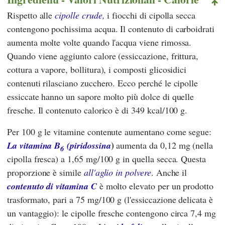
Rispetto alle
cipolle crude,
i fiocchi di cipolla secca
contengono pochissima acqua. Il contenuto di carboidrati
aumenta molte volte quando l'acqua viene rimossa.
Quando viene aggiunto calore (essiccazione, frittura,
cottura a vapore, bollitura), i composti glicosidici
contenuti rilasciano zucchero. Ecco perché le cipolle
essiccate hanno un sapore molto più dolce di quelle
fresche. Il contenuto calorico è di 349 kcal/100 g.
Per 100 g le vitamine contenute aumentano come segue:
)
La vitamina B
(piridossina
aumenta da 0,12 mg (nella
6
cipolla fresca) a 1,65 mg/100 g in quella secca. Questa
proporzione è simile
all'aglio in polvere
. Anche il
contenuto di vitamina C
è molto elevato per un prodotto
trasformato, pari a 75 mg/100 g (l'essiccazione delicata è
un vantaggio): le cipolle fresche contengono circa 7,4 mg