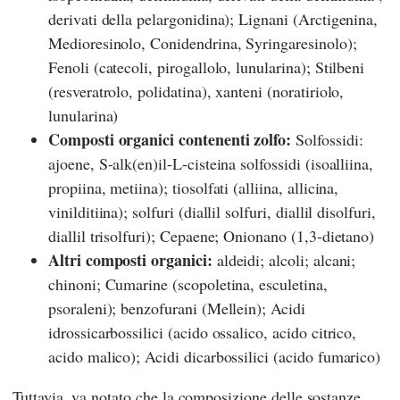
derivati della pelargonidina); Lignani (Arctigenina,
Medioresinolo, Conidendrina, Syringaresinolo);
Fenoli (catecoli, pirogallolo, lunularina); Stilbeni
(resveratrolo, polidatina), xanteni (noratiriolo,
lunularina)
Composti organici contenenti zolfo:
Solfossidi:
ajoene, S-alk(en)il-L-cisteina solfossidi (isoalliina,
propiina, metiina); tiosolfati (alliina, allicina,
vinilditiina); solfuri (diallil solfuri, diallil disolfuri,
diallil trisolfuri); Cepaene; Onionano (1,3-dietano)
Altri composti organici:
aldeidi; alcoli; alcani;
chinoni; Cumarine (scopoletina, esculetina,
psoraleni); benzofurani (Mellein); Acidi
idrossicarbossilici (acido ossalico, acido citrico,
acido malico); Acidi dicarbossilici (acido fumarico)
Tuttavia, va notato che la composizione delle sostanze