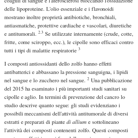
coaguli di sangue e l'aterosclerosi bloccando l'ossidazione
delle lipoproteine. L'olio essenziale e i flavonoidi
mostrano inoltre proprietà antibiotiche, bronchiali,
antiasmatiche, protettive cardiache e vascolari, diuretiche
2.3
e antitumorali.
Se utilizzate internamente (crude, cotte,
fritte, come sciroppo, ecc.), le cipolle sono efficaci contro
3
tutti i tipi di malattie respiratorie
I composti antiossidanti dello zolfo hanno effetti
antibatterici e abbassano la pressione sanguigna, i lipidi
2
nel sangue e lo zucchero nel sangue.
Una pubblicazione
del 2015 ha esaminato i più importanti studi sanitari su
cipolle e aglio. In termini di prevenzione del cancro lo
studio descrive quanto segue: gli studi evidenziano i
possibili meccanismi dell'attività antitumorale di diversi
estratti e preparati di piante
di allium
e sottolineano
l'attività dei composti contenenti zolfo. Questi composti