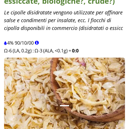
essiccate, biologiche?, crude?)
Le cipolle disidratate vengono utilizzate per affinare
salse e condimenti per insalate, ecc. I fiocchi di
cipolla disponibili in commercio (disidratati o essicc
4%
90
/
10
/
00
Ω-6 (LA, 0.2g)
:
Ω-3 (ALA, <0.1g)
=
0:0