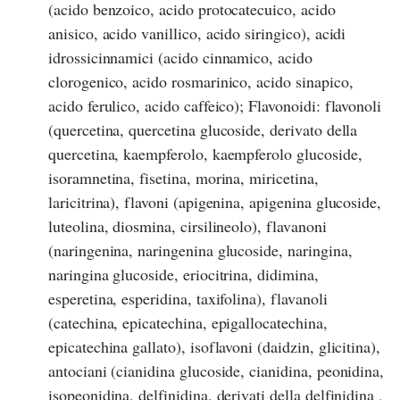
(acido benzoico, acido protocatecuico, acido
anisico, acido vanillico, acido siringico), acidi
idrossicinnamici (acido cinnamico, acido
clorogenico, acido rosmarinico, acido sinapico,
acido ferulico, acido caffeico); Flavonoidi: flavonoli
(quercetina, quercetina glucoside, derivato della
quercetina, kaempferolo, kaempferolo glucoside,
isoramnetina, fisetina, morina, miricetina,
laricitrina), flavoni (apigenina, apigenina glucoside,
luteolina, diosmina, cirsilineolo), flavanoni
(naringenina, naringenina glucoside, naringina,
naringina glucoside, eriocitrina, didimina,
esperetina, esperidina, taxifolina), flavanoli
(catechina, epicatechina, epigallocatechina,
epicatechina gallato), isoflavoni (daidzin, glicitina),
antociani (cianidina glucoside, cianidina, peonidina,
isopeonidina, delfinidina, derivati della delfinidina
,