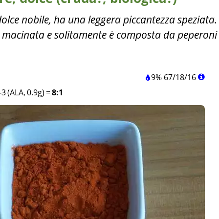
dolce nobile, ha una leggera piccantezza speziata.
e macinata e solitamente è composta da peperoni
9%
67
/
18
/
16
3 (ALA, 0.9g)
=
8:1