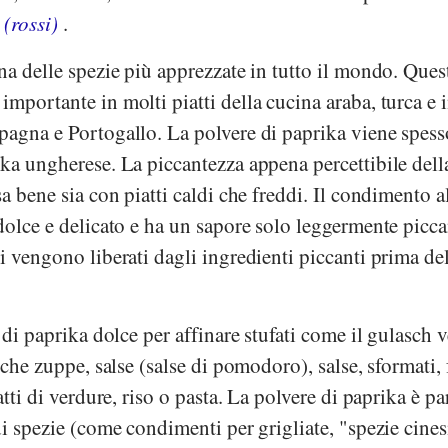
 (rossi)
.
na delle spezie più apprezzate in tutto il mondo. Ques
mportante in molti piatti della cucina araba, turca e 
pagna e Portogallo. La polvere di paprika viene spess
ka ungherese. La piccantezza appena percettibile dell
a bene sia con piatti caldi che freddi. Il condimento a
dolce e delicato e ha un sapore solo leggermente picca
i vengono liberati dagli ingredienti piccanti prima de
e di paprika dolce per affinare stufati come il gulasch
che zuppe, salse (salse di pomodoro), salse, sformati, f
atti di verdure, riso o pasta. La polvere di paprika è pa
di spezie (come condimenti per grigliate, "spezie cines