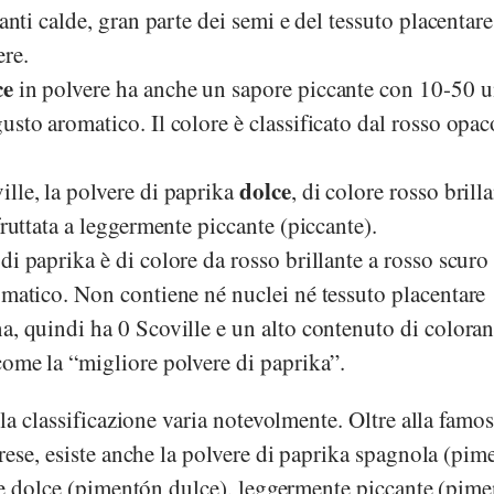
ianti calde, gran parte dei semi e del tessuto placentar
ere.
ce
in polvere ha anche un sapore piccante con 10-50 u
usto aromatico. Il colore è classificato dal rosso opac
dolce
lle, la polvere di paprika
, di colore rosso brilla
fruttata a leggermente piccante (piccante).
di paprika è di colore da rosso brillante a rosso scuro
omatico. Non contiene né nuclei né tessuto placentare
a, quindi ha 0 Scoville e un alto contenuto di coloran
come la “migliore polvere di paprika”.
la classificazione varia notevolmente. Oltre alla famo
ese, esiste anche la polvere di paprika spagnola (pim
ne dolce (pimentón dulce), leggermente piccante (pim