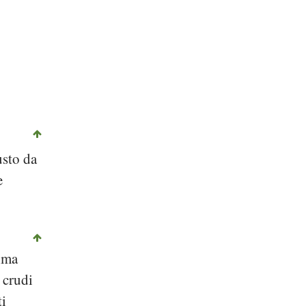
usto da
e
sima
 crudi
ti