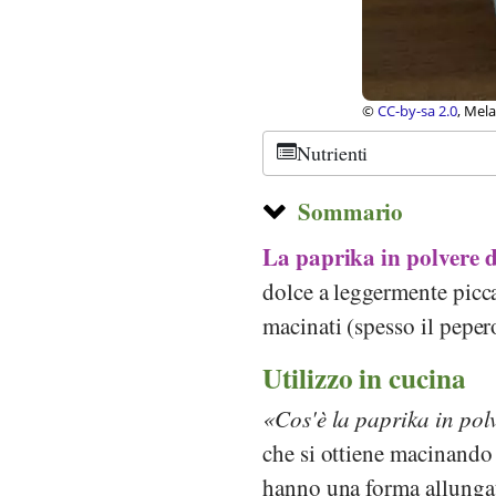
©
CC-by-sa 2.0
, Mel
Nutrienti
Sommario
La paprika in polvere
d
dolce a leggermente piccan
macinati (spesso il pepe
Utilizzo in cucina
Cos'è la paprika in pol
che si ottiene macinando 
hanno una forma allungata