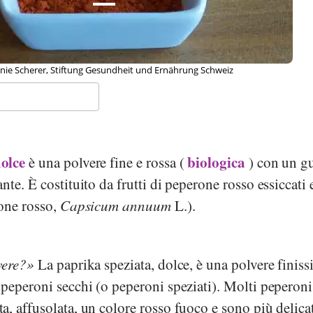
anie Scherer, Stiftung Gesundheit und Ernährung Schweiz
olce
biologica
è una polvere fine e rossa (
) con un g
te. È costituito da frutti di peperone rosso essiccati 
rone rosso,
Capsicum annuum
L.).
vere?
La paprika speziata, dolce, è una polvere finis
peperoni secchi (o peperoni speziati). Molti peperoni
, affusolata, un colore rosso fuoco e sono più delica