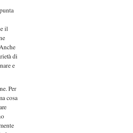
 punta
e il
ene
. Anche
rietà di
nare e
ene. Per
ima cosa
are
no
rmente