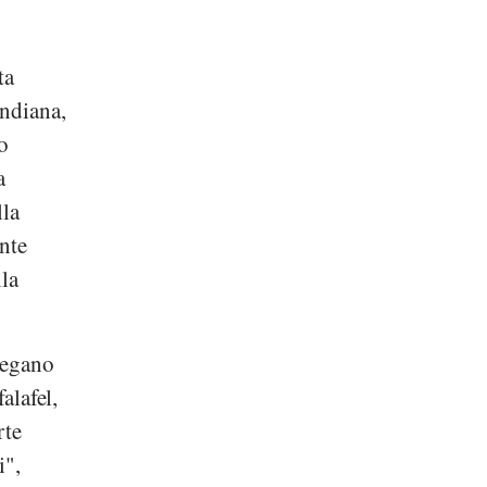
ta
indiana,
o
a
lla
nte
lla
 vegano
alafel,
rte
i",