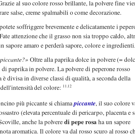
Grazie al suo colore rosso brillante, la polvere fine vi
orare salse, creme spalmabili o come decorazione.
potete soffriggere brevemente e delicatamente i peper
Fate attenzione che il grasso non sia troppo caldo, alt
 un sapore amaro e perderà sapore, colore e ingredienti
 piccante?
Oltre alla paprika dolce in polvere (= dol
pi di paprika in polvere. La polvere di peperone rosso
è divisa in diverse classi di qualità, a seconda della
dell'intensità del colore:
11.12
piccante
oncino più piccante si chiama
, il suo colore v
ossastro (elevata percentuale di pericarpo, placenta e 
di pepe rosa
coville, anche la polvere
ha un sapore
nota aromatica. Il colore va dal rosso scuro al rosso c