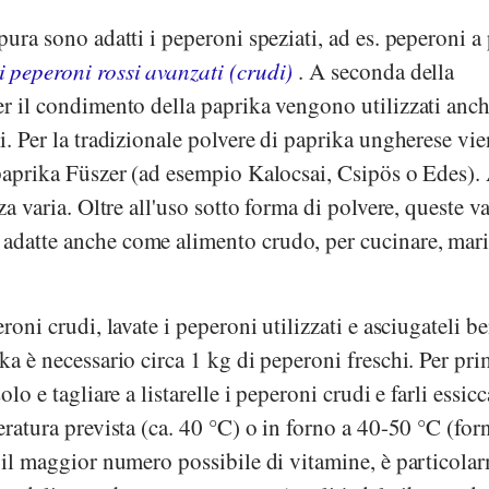
pura sono adatti i peperoni speziati, ad es. peperoni a
i peperoni rossi avanzati (crudi)
. A seconda della
er il condimento della paprika vengono utilizzati anch
mi. Per la tradizionale polvere di paprika ungherese vi
a paprika Füszer (ad esempio Kalocsai, Csipös o Edes)
za varia. Oltre all'uso sotto forma di polvere, queste va
adatte anche come alimento crudo, per cucinare, mari
eroni crudi, lavate i peperoni utilizzati e asciugateli b
ika è necessario circa 1 kg di peperoni freschi. Per pr
olo e tagliare a listarelle i peperoni crudi e farli essicc
eratura prevista (ca. 40 °C) o in forno a 40-50 °C (for
e il maggior numero possibile di vitamine, è particola