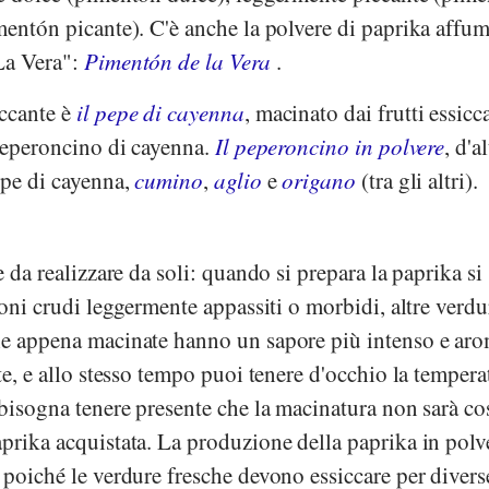
mentón picante). C'è anche la polvere di paprika affum
La Vera":
Pimentón de la Vera
.
ccante è
il pepe di cayenna
, macinato dai frutti essicca
 peperoncino di cayenna.
Il peperoncino in polvere
, d'a
epe di cayenna,
cumino
,
aglio
e
origano
(tra gli altri).
e da realizzare da soli: quando si prepara la paprika si
eroni crudi leggermente appassiti o morbidi, altre verdu
ie appena macinate hanno un sapore più intenso e aro
te, e allo stesso tempo puoi tenere d'occhio la tempera
 bisogna tenere presente che la macinatura non sarà cos
prika acquistata. La produzione della paprika in polv
 poiché le verdure fresche devono essiccare per divers