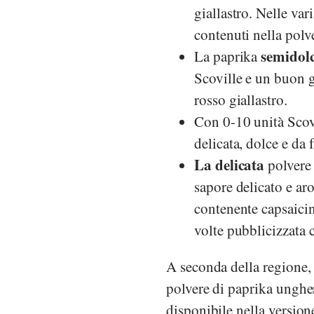
giallastro. Nelle var
contenuti nella polv
semidol
La paprika
Scoville e un buon g
rosso giallastro.
Con 0-10 unità Scovi
delicata, dolce e da 
La delicata
polvere 
sapore delicato e ar
contenente capsaicin
volte pubblicizzata 
A seconda della regione, 
polvere di paprika ungher
disponibile nella versio