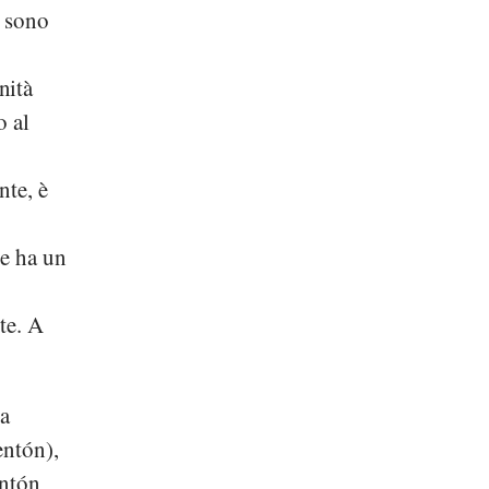
e sono
nità
o al
nte, è
 e ha un
te. A
sa
entón),
entón