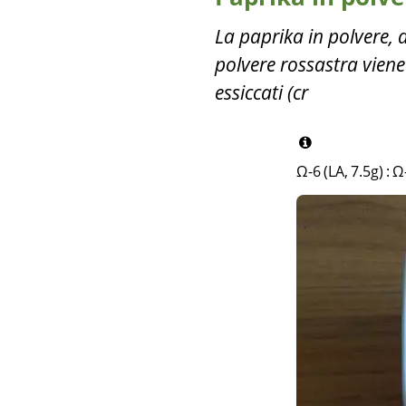
La paprika in polvere, 
polvere rossastra vien
essiccati (cr
Ω-6 (LA, 7.5g)
:
Ω-