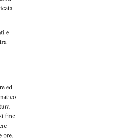
icata
ti e
ltra
re ed
matico
tura
ì fine
ere
e ore.