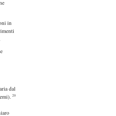
ene
oni in
rimenti
.
ce
aria dal
semi).
20
hiaro