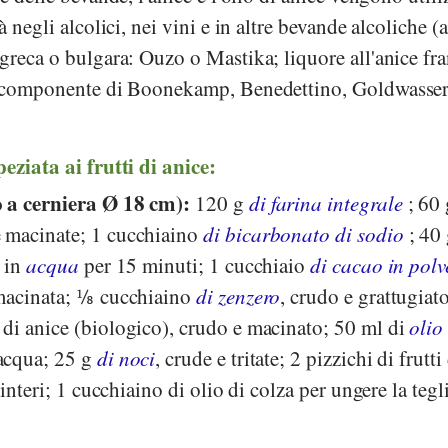
à negli alcolici, nei vini e in altre bevande alcoliche (
greca o bulgara: Ouzo o Mastika; liquore all'anice fra
e; componente di Boonekamp, Benedettino, Goldwasser
eziata ai frutti di anice:
 a cerniera Ø 18 cm):
120 g
di farina integrale
; 60
e macinate; 1 cucchiaino
di bicarbonato di sodio
; 40
 in
acqua
per 15 minuti; 1 cucchiaio
di cacao in polv
macinata; ⅛ cucchiaino
di zenzero
, crudo e grattugiat
di anice (biologico), crudo e macinato; 50 ml di
olio
acqua; 25 g
di noci
, crude e tritate; 2 pizzichi di frutti
 interi; 1 cucchiaino di olio di colza per ungere la tegl