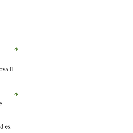
rova il
e
d es.