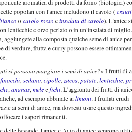
ponente aromatica di prodotti da forno (biologici) 
icette popolari con l'anice includono il cavolo (
crauti
 bianco
o
cavolo rosso
e
insalata di cavolo
). L'anice s
on lenticchie e orzo perlato o in un'insalata di miglio
ta, aggiungete alla composta qualche seme di anice per
e di verdure, frutta e curry possono essere ottimamen
ce.
enti si possono mangiare i semi di anice?
I frutti di 
,
finocchi
,
sedano
,
cipolle
,
zucca
,
patate
,
lenticchie
,
pr
cche
,
ananas
,
mele
e
fichi
. L'aggiunta dei frutti di anic
matiche, ad esempio abbinate ai
limoni
. I frullati crudi
azie ai semi di anice, ma dovresti usare questo ingred
ffocare i sapori rimanenti.
e delle bevande, l'anice e l'olio di anice vengono utili