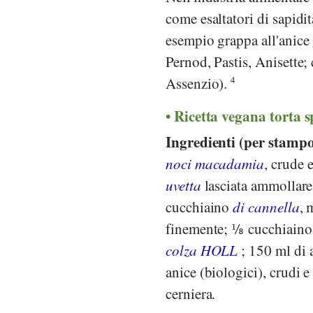
come esaltatori di sapidit
esempio grappa all'anice 
Pernod, Pastis, Anisett
Assenzio).
4
Ricetta vegana torta sp
Ingredienti (per stampo
noci macadamia
, crude 
uvetta
lasciata ammollare
cucchiaino
di cannella
, 
finemente; ⅛ cucchiaino 
colza HOLL
; 150 ml di 
anice (biologici), crudi e
cerniera.