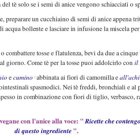
ua del tè solo se i semi di anice vengono schiacciati o s
ice, preparare un cucchiaino di semi di anice appena trit
di acqua bollente e lasciare in infusione la miscela per
 o combattere tosse e flatulenza, bevi da due a cinque 
e al giorno. Come tè per la tosse puoi addolcirlo con
il
hio
e
cumino
,
abbinata ai fiori di camomilla e
all'achi
ointestinali spasmodici. Nei tè freddi, bronchiali e al p
 spesso in combinazione con fiori di tiglio, verbasco, r
e vegane con l'anice alla voce: "
Ricette che conteng
di questo ingrediente
".