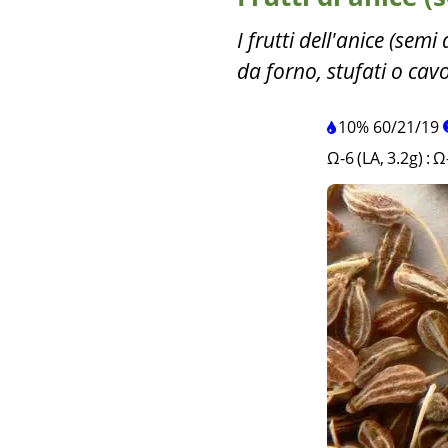
I frutti dell'anice (sem
da forno, stufati o cavo
10%
60
/
21
/
19
Ω-6 (LA, 3.2g)
:
Ω-