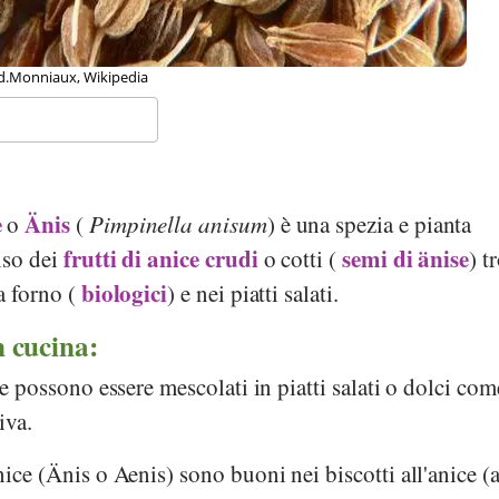
id.Monniaux, Wikipedia
e
Änis
o
(
Pimpinella anisum
) è una spezia e pianta
frutti di anice
crudi
semi di änise
nso dei
o cotti (
) t
biologici
a forno (
) e nei piatti salati.
n cucina:
ice possono essere mescolati in piatti salati o dolci com
iva.
nice (Änis o Aenis) sono buoni nei biscotti all'anice (a