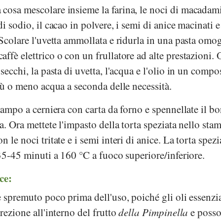
 cosa mescolare insieme la farina, le noci di macadam
i sodio, il cacao in polvere, i semi di anice macinati e
 Scolare l'uvetta ammollata e ridurla in una pasta omo
ffè elettrico o con un frullatore ad alte prestazioni. 
secchi, la pasta di uvetta, l'acqua e l'olio in un compo
più o meno acqua a seconda delle necessità.
stampo a cerniera con carta da forno e spennellate il b
a. Ora mettete l'impasto della torta speziata nello sta
 le noci tritate e i semi interi di anice. La torta spezi
 35-45 minuti a 160 °C a fuoco superiore/inferiore.
ice:
e spremuto poco prima dell'uso, poiché gli oli essenzia
rezione all'interno del frutto
della Pimpinella
e poss