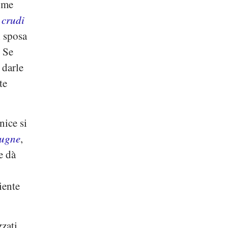
come
 crudi
i sposa
. Se
 darle
te
anice si
ugne
,
e dà
iente
zzati