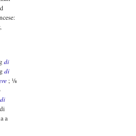
ad
ncese:
,
 g
di
 g
di
ere
; ⅛
o
 di
 di
ia a