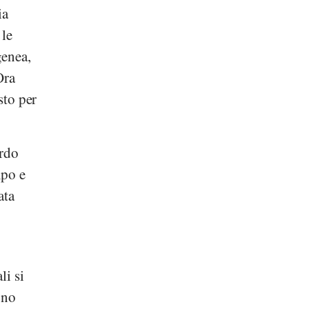
ia
 le
genea,
Ora
sto per
ordo
mpo e
ata
li si
ono