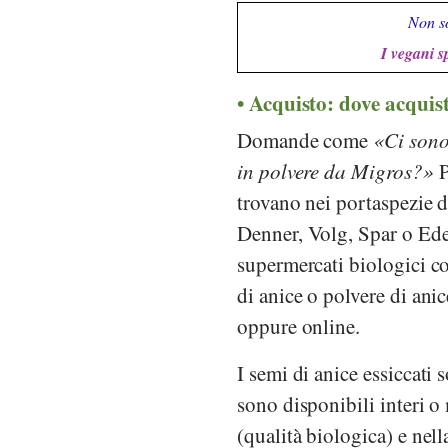
Non so
I vegani s
Acquisto: dove acquist
Domande come
Ci sono
in polvere da Migros?
P
trovano nei portaspezie 
Denner
,
Volg
,
Spar
o
Ed
supermercati biologici 
di anice o polvere di anic
oppure online.
I semi di anice essiccati
sono disponibili interi o
(qualità biologica) e nell