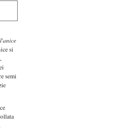
l'anice
ice si
s
,
ei
re semi
zie
ice
ollata
.