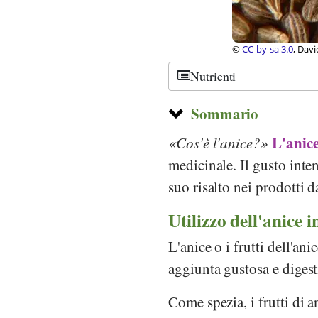
©
CC-by-sa 3.0
, Dav
Nutrienti
Sommario
L'anic
Cos'è l'anice?
medicinale. Il gusto inte
suo risalto nei prodotti d
Utilizzo dell'anice i
L'anice o i frutti dell'an
aggiunta gustosa e digest
Come spezia, i frutti di a