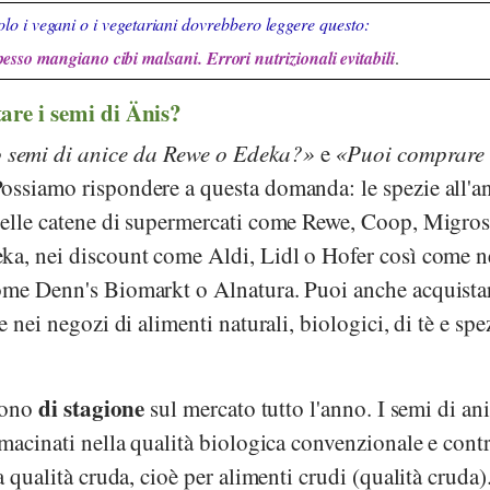
lo i vegani o i vegetariani dovrebbero leggere questo:
pesso mangiano cibi malsani. Errori nutrizionali evitabili
.
are i semi di Änis?
 semi di anice da Rewe o Edeka?
e
Puoi comprare 
ossiamo rispondere a questa domanda: le spezie all'an
delle catene di supermercati come
Rewe
,
Coop
,
Migro
eka
, nei discount come
Aldi
,
Lidl
o
Hofer
così come n
come
Denn's Biomarkt
o
Alnatura
. Puoi anche acquista
e nei negozi di alimenti naturali, biologici, di tè e spe
di stagione
 sono
sul mercato tutto l'anno. I semi di an
 macinati nella qualità biologica convenzionale e contr
a qualità cruda, cioè per alimenti crudi (qualità cruda)