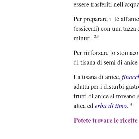
essere trasferiti nell'acq
Per preparare il tè all'an
(essiccati) con una tazza 
minuti.
2.3
Per rinforzare lo stomaco
di tisana di semi di anic
La tisana di anice,
finocc
adatta per i disturbi gastr
frutti di anice si trovano
altea ed
erba di timo
.
4
Potete trovare le ricett