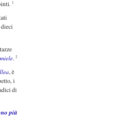
pinti.
1
ati
 dieci
tazze
 miele
.
2
llea
, è
etto, i
adici di
ono più