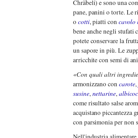
Chräbeli) e sono una com
pane, panini o torte. Le r
o
cotti
, piatti con
cavolo
bene anche negli stufati c
potete conservare la frut
un sapore in più. Le zupp
arricchite con semi di ani
Con quali altri ingredi
armonizzano con
carote
susine
,
nettarine
,
albico
come risultato salse aro
acquistano piccantezza gr
con parsimonia per non so
Nell'industria alimentare 