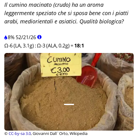
Il cumino macinato (crudo) ha un aroma
leggermente speziato che si sposa bene con i piatti
arabi, mediorientali e asiatici. Qualità biologica?
8%
52
/
21
/
26
Ω-6 (LA, 3.1g)
:
Ω-3 (ALA, 0.2g)
=
18:1
©
CC-by-sa 3.0
, Giovanni Dall`Orto, Wikipedia