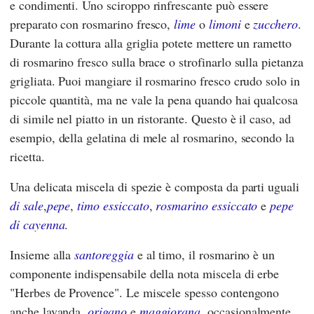
e condimenti. Uno sciroppo rinfrescante può essere
preparato con rosmarino fresco,
lime
o
limoni
e
zucchero
.
Durante la cottura alla griglia potete mettere un rametto
di rosmarino fresco sulla brace o strofinarlo sulla pietanza
grigliata. Puoi mangiare il rosmarino fresco crudo solo in
piccole quantità, ma ne vale la pena quando hai qualcosa
di simile nel piatto in un ristorante. Questo è il caso, ad
esempio, della gelatina di mele al rosmarino, secondo la
ricetta.
Una delicata miscela di spezie è composta da parti uguali
di sale
,
pepe
,
timo essiccato
,
rosmarino essiccato
e
pepe
di cayenna
.
Insieme alla
santoreggia
e al timo, il rosmarino è un
componente indispensabile della nota miscela di erbe
"Herbes de Provence". Le miscele spesso contengono
anche lavanda,
origano
e
maggiorana
, occasionalmente