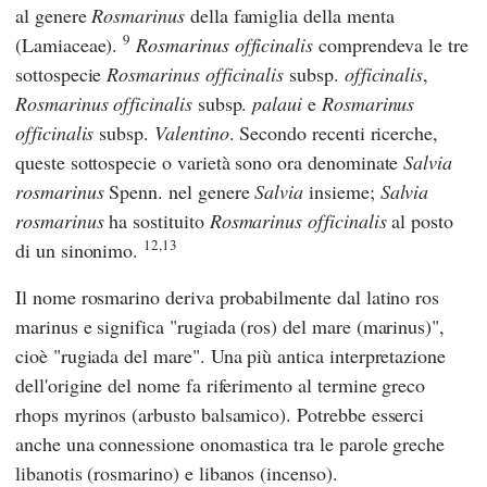
al genere
Rosmarinus
della famiglia della menta
9
(Lamiaceae).
Rosmarinus officinalis
comprendeva le tre
sottospecie
Rosmarinus officinalis
subsp.
officinalis
,
Rosmarinus officinalis
subsp.
palaui
e
Rosmarinus
officinalis
subsp.
Valentino
. Secondo recenti ricerche,
queste sottospecie o varietà sono ora denominate
Salvia
rosmarinus
Spenn. nel genere
Salvia
insieme;
Salvia
rosmarinus
ha sostituito
Rosmarinus officinalis
al posto
12,13
di un sinonimo.
Il nome rosmarino deriva probabilmente dal latino ros
marinus e significa "rugiada (ros) del mare (marinus)",
cioè "rugiada del mare". Una più antica interpretazione
dell'origine del nome fa riferimento al termine greco
rhops myrinos (arbusto balsamico). Potrebbe esserci
anche una connessione onomastica tra le parole greche
libanotis (rosmarino) e libanos (incenso).