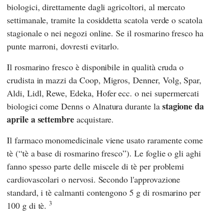
biologici, direttamente dagli agricoltori, al mercato
settimanale, tramite la cosiddetta scatola verde o scatola
stagionale o nei negozi online. Se il rosmarino fresco ha
punte marroni, dovresti evitarlo.
Il rosmarino fresco è disponibile in qualità cruda o
crudista in mazzi da
Coop
,
Migros
,
Denner
,
Volg
,
Spar
,
Aldi
,
Lidl
,
Rewe
,
Edeka
,
Hofer
ecc. o nei supermercati
stagione da
biologici come
Denns
o
Alnatura
durante la
aprile a settembre
acquistare.
Il farmaco monomedicinale viene usato raramente come
tè (“tè a base di rosmarino fresco”). Le foglie o gli aghi
fanno spesso parte delle miscele di tè per problemi
cardiovascolari o nervosi. Secondo l'approvazione
standard, i tè calmanti contengono 5 g di rosmarino per
3
100 g di tè.