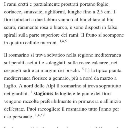
I rami eretti e parzialmente prostrati portano foglie
coriacee, smussate, aghiformi, lunghe fino a 2,5 cm. I
fiori tubolari a due labbra vanno dal blu chiaro al blu
scuro, raramente rosa o bianco, e sono disposti in false
spirali sulla parte superiore dei rami. Il frutto si scompone
1,4,5
in quattro cellule marroni.
Il rosmarino si trova selvatico nella regione mediterranea
sui pendii asciutti e soleggiati, sulle rocce calcaree, nei
6
cespugli radi e ai margini dei boschi.
Lì la tipica pianta
mediterranea fiorisce a gennaio, più a nord da marzo a
luglio. A nord delle Alpi il rosmarino si trova soprattutto
1
stagione:
nei giardini.
le foglie e le punte dei fiori
vengono raccolte preferibilmente in primavera e all'inizio
dell'estate. Puoi raccogliere il rosmarino tutto l'anno per
1,4,5,6
uso personale.