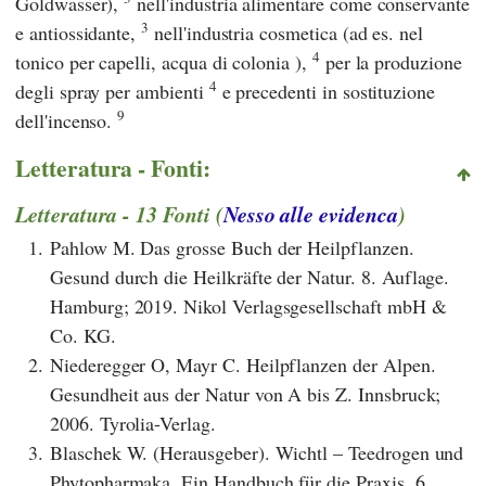
Goldwasser),
nell'industria alimentare come conservante
3
e antiossidante,
nell'industria cosmetica (ad es. nel
4
tonico per capelli, acqua di colonia ),
per la produzione
4
degli spray per ambienti
e precedenti in sostituzione
9
dell'incenso.
Letteratura - Fonti:
Letteratura - 13 Fonti (
Nesso alle evidenca
)
1.
Pahlow M. Das grosse Buch der Heilpflanzen.
Gesund durch die Heilkräfte der Natur. 8. Auflage.
Hamburg; 2019. Nikol Verlagsgesellschaft mbH &
Co. KG.
2.
Niederegger O, Mayr C. Heilpflanzen der Alpen.
Gesundheit aus der Natur von A bis Z. Innsbruck;
2006. Tyrolia-Verlag.
3.
Blaschek W. (Herausgeber). Wichtl – Teedrogen und
Phytopharmaka. Ein Handbuch für die Praxis. 6.