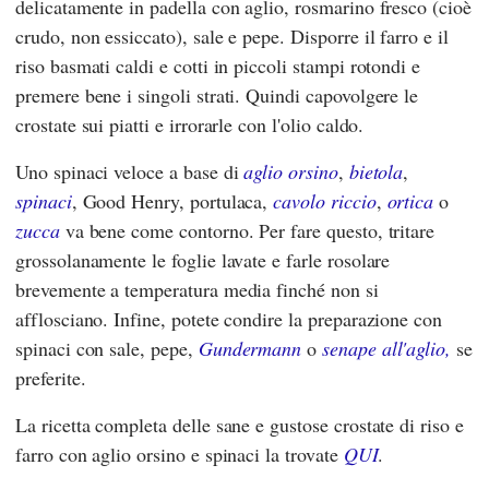
delicatamente in padella con aglio, rosmarino fresco (cioè
crudo, non essiccato), sale e pepe. Disporre il farro e il
riso basmati caldi e cotti in piccoli stampi rotondi e
premere bene i singoli strati. Quindi capovolgere le
crostate sui piatti e irrorarle con l'olio caldo.
Uno spinaci veloce a base di
aglio orsino
,
bietola
,
spinaci
, Good Henry, portulaca,
cavolo riccio
,
ortica
o
zucca
va bene come contorno. Per fare questo, tritare
grossolanamente le foglie lavate e farle rosolare
brevemente a temperatura media finché non si
afflosciano. Infine, potete condire la preparazione con
spinaci con sale, pepe,
Gundermann
o
senape all'aglio,
se
preferite.
La ricetta completa delle sane e gustose crostate di riso e
farro con aglio orsino e spinaci la trovate
QUI
.