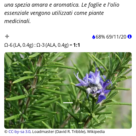
una spezia amara e aromatica. Le foglie e l'olio
essenziale vengono utilizzati come piante
medicinali.
68%
69
/
11
/
20
Ω-6 (LA, 0.4g)
:
Ω-3 (ALA, 0.4g)
=
1:1
©
CC-by-sa 3.0
, Loadmaster (David R. Tribble), Wikipedia