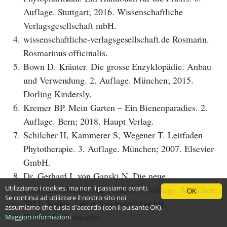
Auflage. Stuttgart; 2016. Wissenschaftliche
Verlagsgesellschaft mbH.
4.
wissenschaftliche-verlagsgesellschaft.de Rosmarin.
Rosmarinus officinalis.
5.
Bown D. Kräuter. Die grosse Enzyklopädie. Anbau
und Verwendung. 2. Auflage. München; 2015.
Dorling Kindersly.
6.
Kremer BP. Mein Garten – Ein Bienenparadies. 2.
Auflage. Bern; 2018. Haupt Verlag.
7.
Schilcher H, Kammerer S, Wegener T. Leitfaden
Phytotherapie. 3. Auflage. München; 2007. Elsevier
GmbH.
8.
Dr. Gerhard I, von Ganski N. Die neue
Pflanzenheilkunde für Frauen. 1. Auflage. München;
Utilizziamo i cookies, ma non li passiamo avanti.
OK
Se continui ad utilizzare il nostro sito noi
2011. Verlag Zabert Sandmann GmbH.
assumiamo che tu sia d'accordo (con il pulsante OK).
9.
Wikipedia Rosmarin.
Maggiori informazioni