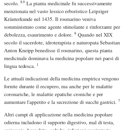
8.9
secolo.
La pianta medicinale fu successivamente
menzionata nel vasto lessico erboristico
Leipziger
Kräuterkunde
nel 1435. Il rosmarino veniva
somministrato come agente stimolante e rinforzante per
8
debolezza, esaurimento e dolore.
Quando nel XIX
secolo il sacerdote, idroterapista e naturopata
Sebastian
Anton Kneipp
benedisse il rosmarino, questa pianta
medicinale dominava la medicina popolare nei paesi di
1
lingua tedesca.
Le attuali indicazioni della medicina empirica vengono
fornite durante il recupero, ma anche per le malattie
coronariche, le malattie epatiche croniche e per
7
aumentare l'appetito e la secrezione di succhi gastrici.
Altri campi di applicazione nella medicina popolare
odierna includono il supporto digestivo, mal di testa,
emicrania, bronchite, coliche, infezioni respiratorie,