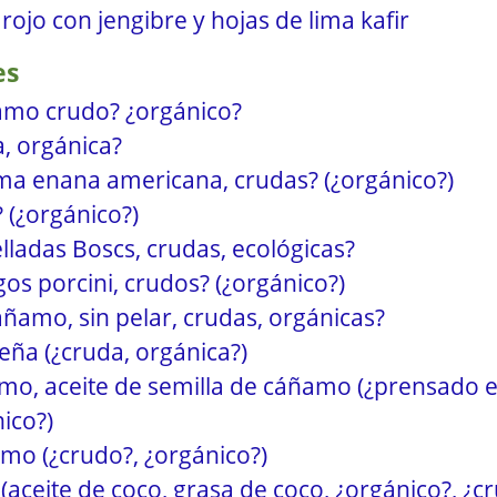
rojo con jengibre y hojas de lima kafir
es
samo crudo? ¿orgánico?
a, orgánica?
ma enana americana, crudas? (¿orgánico?)
 (¿orgánico?)
ladas Boscs, crudas, ecológicas?
os porcini, crudos? (¿orgánico?)
áñamo, sin pelar, crudas, orgánicas?
ña (¿cruda, orgánica?)
mo, aceite de semilla de cáñamo (¿prensado en
ico?)
amo (¿crudo?, ¿orgánico?)
(aceite de coco, grasa de coco, ¿orgánico?, ¿c