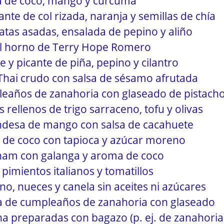
a de coco, mango y cúrcuma
nte de col rizada, naranja y semillas de chía
tatas asadas, ensalada de pepino y aliño
 al horno de Terry Hope Romero
 y picante de piña, pepino y cilantro
hai crudo con salsa de sésamo afrutada
leaños de zanahoria con glaseado de pistach
 rellenos de trigo sarraceno, tofu y olivas
andesa de mango con salsa de cacahuete
e de coco con tapioca y azúcar moreno
ham con galanga y aroma de coco
pimientos italianos y tomatillos
no, nueces y canela sin aceites ni azúcares
ta de cumpleaños de zanahoria con glaseado
na preparadas con bagazo (p. ej. de zanahoria