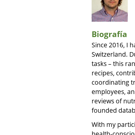
Biografía
Since 2016, I 
Switzerland. 
tasks – this r
recipes, contr
coordinating t
employees, and
reviews of nut
founded datab
With my partic
health-conscio