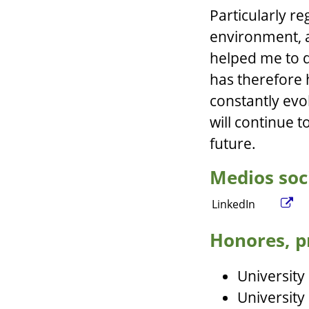
Particularly reg
environment, a
helped me to d
has therefore h
constantly evol
will continue t
future.
Medios soc
LinkedIn
Honores, p
University
University