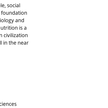
le, social
e foundation
siology and
trition is a
 civilization
l in the near
ciences