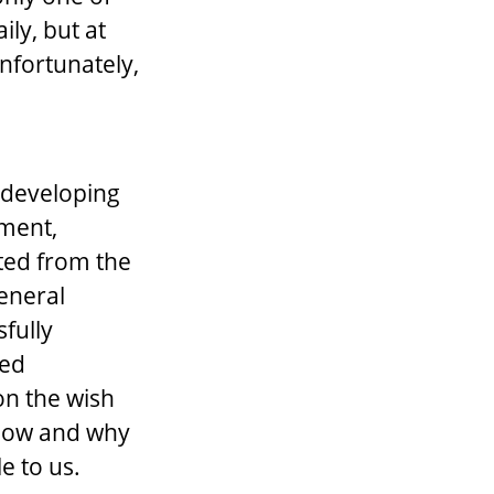
ily, but at
nfortunately,
n developing
ment,
ated from the
eneral
fully
ded
on the wish
how and why
e to us.