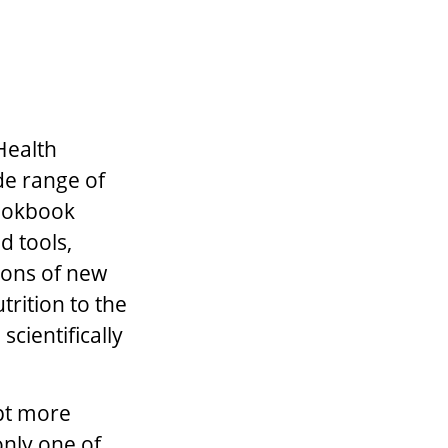
Health
de range of
cookbook
d tools,
ions of new
trition to the
cientifically
opt more
only one of