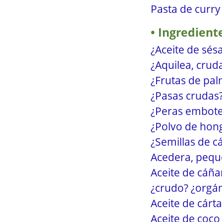
Pasta de curry 
Ingredient
¿Aceite de sé
¿Aquilea, crud
¿Frutas de pal
¿Pasas crudas?
¿Peras embotel
¿Polvo de hong
¿Semillas de c
Acedera, peque
Aceite de cáña
¿crudo? ¿orgán
Aceite de cárt
Aceite de coco 