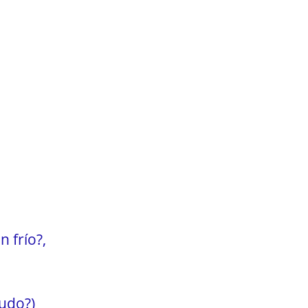
 frío?,
rudo?)