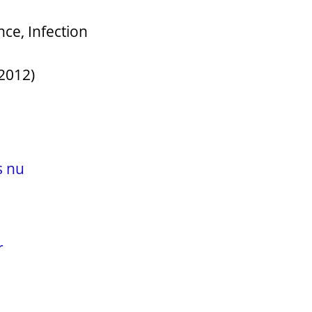
nce, Infection
(2012)
s nu
r