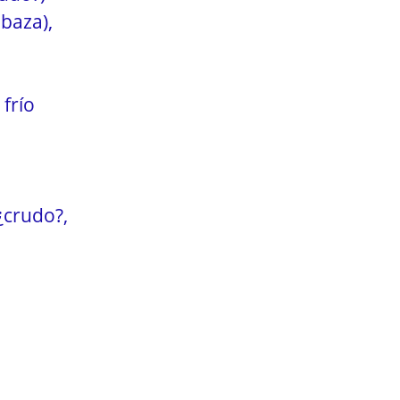
abaza),
 frío
 ¿crudo?,