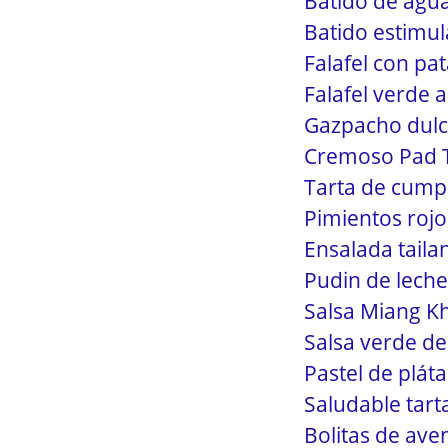
Batido de agu
Batido estimula
Falafel con pa
Falafel verde
Gazpacho dulce
Cremoso Pad T
Tarta de cump
Pimientos rojos
Ensalada tail
Pudin de lech
Salsa Miang K
Salsa verde de 
Pastel de pláta
Saludable tar
Bolitas de ave