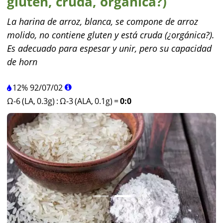
gluten, cruda, orgánica?)
La harina de arroz, blanca, se compone de arroz
molido, no contiene gluten y está cruda (¿orgánica?).
Es adecuado para espesar y unir, pero su capacidad
de horn
12%
92
/
07
/
02
Ω-6 (LA, 0.3g)
:
Ω-3 (ALA, 0.1g)
=
0:0