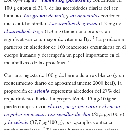
6
100 g cubren el 31% de las necesidades diarias del ser
humano.
Los granos de maíz
y
los anacardos
contienen
una cantidad similar.
Las semillas de girasol
(1,3 mg) y
el salvado de trigo
(1,3 mg) tienen una proporción
7
significativamente mayor de vitamina B
.
La piridoxina
6
participa en alrededor de 100 reacciones enzimáticas en el
cuerpo humano y desempeña un papel importante en el
9
metabolismo de las proteínas.
Con una ingesta de 100 g de harina de arroz blanco (y un
requerimiento diario de aproximadamente 2000 kcal), la
proporción de
selenio
representa alrededor del 27% del
requerimiento diario. La proporción de 15 µg/100g se
puede comparar con
el arroz de grano corto
y
el cacao
en polvo sin azúcar
.
Las semillas de chía
(55,2 µg/100 g)
y
la cebada
(37,7 µg/100 g), por ejemplo, contienen
7
mucho metaloide.
El cuerpo humano necesita selenio,