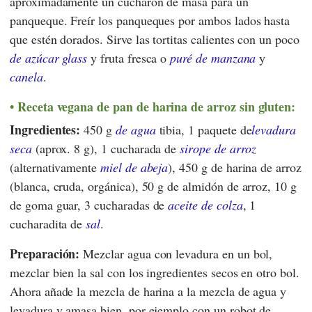
aproximadamente un cucharón de masa para un
panqueque. Freír los panqueques por ambos lados hasta
que estén dorados. Sirve las tortitas calientes con un poco
de azúcar glass
y fruta fresca o
puré de manzana
y
canela
.
Receta vegana de pan de harina de arroz sin gluten:
Ingredientes:
450 g
de agua
tibia, 1 paquete de
levadura
seca
(aprox. 8 g), 1 cucharada de
sirope de arroz
(alternativamente
miel de abeja
), 450 g de harina de arroz
(blanca, cruda, orgánica), 50 g de almidón de arroz, 10 g
de goma guar, 3 cucharadas de
aceite de colza
, 1
cucharadita de
sal
.
Preparación:
Mezclar agua con levadura en un bol,
mezclar bien la sal con los ingredientes secos en otro bol.
Ahora añade la mezcla de harina a la mezcla de agua y
levadura y amasa bien, por ejemplo con un robot de