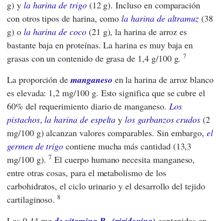
g) y
la harina de trigo
(12 g). Incluso en comparación
con otros tipos de harina, como
la harina de altramuz
(38
g) o
la harina de coco
(21 g), la harina de arroz es
bastante baja en proteínas. La harina es muy baja en
7
grasas con un contenido de grasa de 1,4 g/100 g.
La proporción de
manganeso
en la harina de arroz blanco
es elevada: 1,2 mg/100 g. Esto significa que se cubre el
60% del requerimiento diario de manganeso.
Los
pistachos
,
la harina de espelta
y
los garbanzos crudos
(2
mg/100 g) alcanzan valores comparables. Sin embargo,
el
germen de trigo
contiene mucha más cantidad (13,3
7
mg/100 g).
El cuerpo humano necesita manganeso,
entre otras cosas, para el metabolismo de los
carbohidratos, el ciclo urinario y el desarrollo del tejido
8
cartilaginoso.
Los 0,44 mg
de vitamina B
(piridoxina)
contenidos en