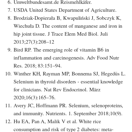
6.
Umweltbundesamt.de Reismehlkäfer.
7.
USDA United States Department of Agriculture.
8.
Brodziak-Dopierała B, Kwapuliński J, Sobczyk K,
Wiechuła D. The content of manganese and iron in
hip joint tissue. J Trace Elem Med Biol. Juli
2013;27(3):208–12
9.
Bird RP. The emerging role of vitamin B6 in
inflammation and carcinogenesis. Adv Food Nutr
Res. 2018; 83:151–94.
10.
Winther KH, Rayman MP, Bonnema SJ, Hegedüs L.
Selenium in thyroid disorders - essential knowledge
for clinicians. Nat Rev Endocrinol. März
2020;16(3):165–76.
11.
Avery JC, Hoffmann PR. Selenium, selenoproteins,
and immunity. Nutrients. 1. September 2018;10(9).
12.
Hu EA, Pan A, Malik V et al. White rice
consumption and risk of type 2 diabetes: meta-