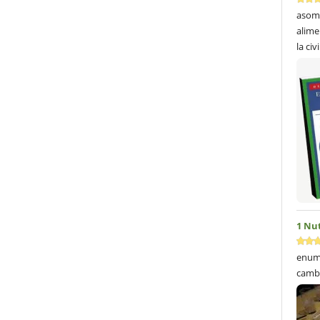
asom
alime
la civ
1 Nu
enume
cambi