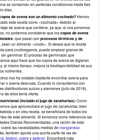
ena se conservan en perfectas condiciones hasta tres
ro días.
copos de avena son un alimento cocinado?
Hemos
ficado esta receta como «cocinada» debido al
ntaje de avena que contiene, ya que, si nos ponemos
ctos, no podemos considerar que los
copos de avena
cionales
, que pasan por
procesos térmicos y de
, sean un alimento «crudo». Si desea que la receta
pta para crudiveganos, puede emplear granos de
 sin germinar. El proceso de germinado que
amos aquí hace que los copos de avena se digieran
y, al mismo tiempo, mejora la biodisponibilidad de sus
os nutrientes.
otros nos ha costado bastante encontrar avena para
nar o avena desnuda. Cuando lo consultamos con
s distribuidores suizos y alemanes (julio de 2019),
o de ellos tenía oferta.
 nutricional (incluido el jugo de zanahorias):
Como
emos que aprovechará el jugo de zanahorias, bien
ebida o en otra receta, se beneficiará de todos los
entes de este alimento. Si tomamos como referencia las
dades Diarias Recomendadas, una ración de esta
a cubre las necesidades medias de
manganeso
.
s, también aporta una quinta parte de las de
ina
,
fósforo
,
cobre
y
selenio
. Encontrará más