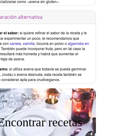
cializarse como «avena sin gluten».
aración alternativa
ar el sabor:
si quiere refinar el sabor de la receta y le
ce experimentar un poco, le recomendamos que
e con
canela
,
vainilla
, lúcuma en polvo o
algarroba en
. También puede incorporar fruta, pero en tal caso la
resultará más húmeda y habrá que aumentar el
ntaje de avena.
ismo:
si utiliza avena que todavía se pueda germinar
a, cruda) o avena desnuda, esta receta también se
 considerar apta para crudiveganos.
Encontrar recetas