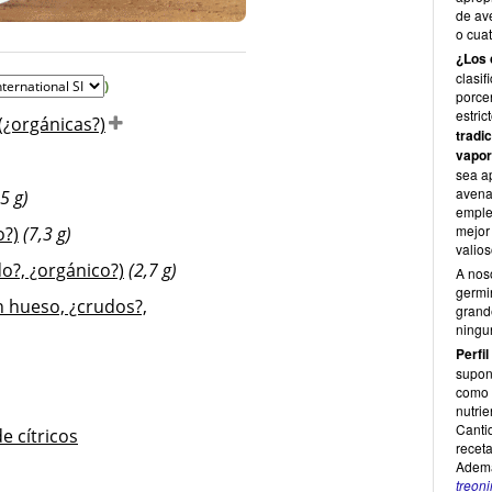
de av
o cuat
¿Los 
clasi
)
porce
estri
(¿orgánicas?)
tradi
vapor
sea a
avena
,5 g)
emple
mejor 
o?)
(7,3 g)
valios
do?, ¿orgánico?)
(2,7 g)
A nos
germi
n hueso, ¿crudos?,
grande
ningun
Perfil
supon
como b
nutri
Canti
e cítricos
recet
Ademá
treon