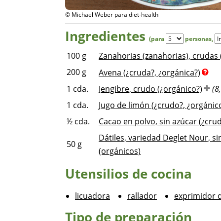
© Michael Weber para diet-health
Ingredientes
(para
personas
,
100
g
Zanahorias (zanahorias), crudas 
200
g
Avena (¿cruda?, ¿orgánica?)
1
cda.
Jengibre, crudo (¿orgánico?)
(8
1
cda.
Jugo de limón (¿crudo?, ¿orgánic
½
cda.
Cacao en polvo, sin azúcar (¿cru
Dátiles, variedad Deglet Nour, si
50
g
(orgánicos)
Utensilios de cocina
licuadora
rallador
exprimidor d
Tipo de preparación