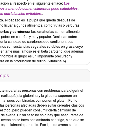
ación al respecto en el siguiente enlace:
Los
os a menudo comen alimentos poco saludables.
.
es nutricionales evitables.
zo:
el bagazo es la pulpa que queda después de
ar o licuar algunos alimentos, como frutas o verduras.
orias y carotenos:
las zanahorias son un alimento
, pobre en calorías y muy popular. Destacan sobre
por la cantidad de carotenos que contienen. Los
enos son sustancias vegetales solubles en grasa cuyo
sentante más famoso es el beta caroteno, que además
r nombre al grupo es un importante precursor y
ra en la producción de retinol (vitamina A).
ejos
uten:
para las personas con problemas para digerir el
 (celiaquía), la glutenina y la gliadina suponen un
ema, pues combinadas componen el gluten. Por lo
 las personas afectadas deben evitar cereales clásicos
el trigo, pero pueden consumir cierta cantidad de
 de avena. En tal caso no solo hay que asegurarse de
a avena no se haya contaminado con trigo, sino que se
a especialmente para ello. Ese tipo de avena suele