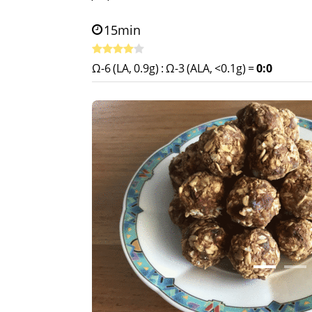
15min
Ω-6 (LA, 0.9g)
:
Ω-3 (ALA, <0.1g)
=
0:0