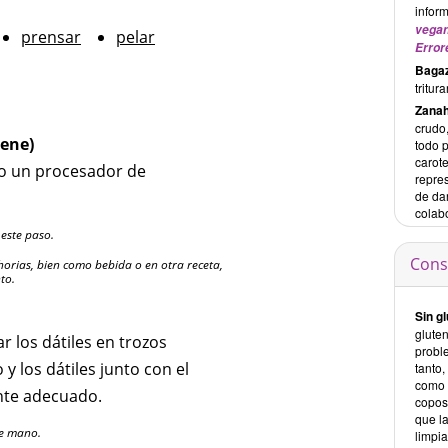
inform
vegan
prensar
pelar
Error
Baga
tritur
Zanah
crudo
iene)
todo 
carot
 o un procesador de
repre
de da
colabo
 este paso.
Cons
rias, bien como bebida o en otra receta,
to.
Sin gl
gluten
ar los dátiles en trozos
probl
 y los dátiles junto con el
tanto,
como 
ente adecuado.
copos
que l
de mano.
limpi