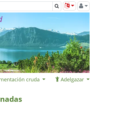
d
imentación cruda
Adelgazar
inadas