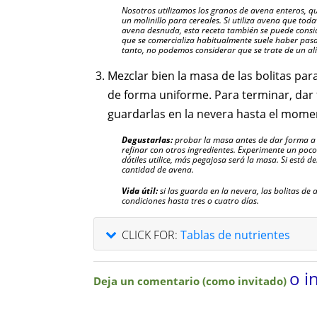
Nosotros utilizamos los granos de avena enteros, 
un molinillo para cereales. Si utiliza avena que tod
avena desnuda, esta receta también se puede consi
que se comercializa habitualmente suele haber pasa
tanto, no podemos considerar que se trate de un al
Mezclar bien la masa de las bolitas par
de forma uniforme. Para terminar, dar f
guardarlas en la nevera hasta el mome
Degustarlas:
probar la masa antes de dar forma a la
refinar con otros ingredientes. Experimente un poc
dátiles utilice, más pegajosa será la masa. Si est
cantidad de avena.
Vida útil:
si las guarda en la nevera, las bolitas de
condiciones hasta tres o cuatro días.
CLICK FOR:
Tablas de nutrientes
o i
Deja un comentario (como invitado)