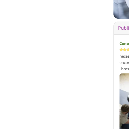
Publ
Cono
neces
encon
libros