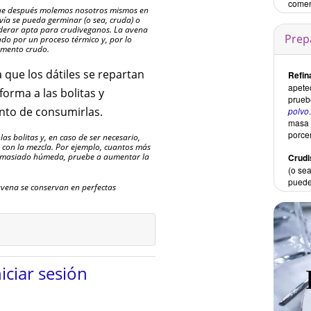
comer
que después molemos nosotros mismos en
avía se pueda germinar (o sea, cruda) o
derar apta para crudiveganos. La avena
Prep
do por un proceso térmico y, por lo
imento crudo.
a que los dátiles se repartan
Refin
apete
orma a las bolitas y
prueb
nto de consumirlas.
polvo
masa 
porce
s bolitas y, en caso de ser necesario,
o con la mezcla. Por ejemplo, cuantos más
á demasiado húmeda, pruebe a aumentar la
Crud
(o se
puede
 avena se conservan en perfectas
niciar sesión