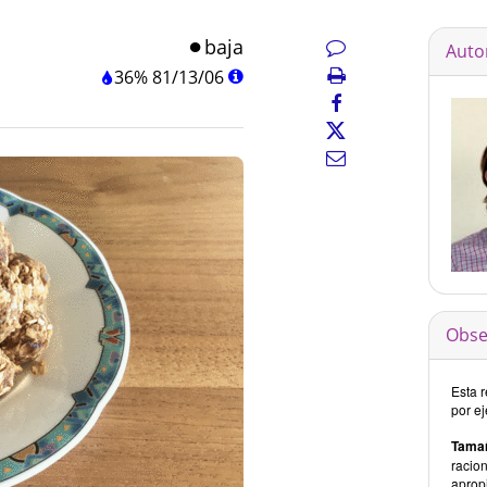
baja
Auto
36%
81
/
13
/
06
Obse
Esta 
por ej
Tamañ
racio
apropi