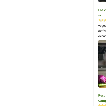
Los 
salud
veget
de fo
décad
Reseñ
Camp