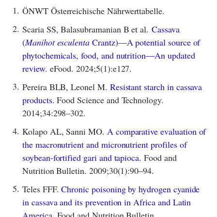
1.
ÖNWT Österreichische Nährwerttabelle.
2.
Scaria SS, Balasubramanian B et al.
Cassava
(
Manihot esculenta
Crantz)—A potential source of
phytochemicals, food, and nutrition—An updated
review.
eFood. 2024;5(1):e127.
3.
Pereira BLB, Leonel M.
Resistant starch in cassava
products.
Food Science and Technology.
2014;34:298–302.
4.
Kolapo AL, Sanni MO.
A comparative evaluation of
the macronutrient and micronutrient profiles of
soybean-fortified gari and tapioca.
Food and
Nutrition Bulletin. 2009;30(1):90–94.
5.
Teles FFF.
Chronic poisoning by hydrogen cyanide
in cassava and its prevention in Africa and Latin
America.
Food and Nutrition Bulletin.