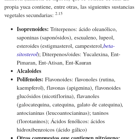
propia yuca contiene, entre otras, las siguientes sustancias
2.15
vegetales secundarias:
Isoprenoides:
Triterpenos: ácido oleanólico,
saponinas (saponósidos), escualeno, lupeol,
esteroides (estigmasterol, campesterol,
beta-
sitosterol
); Diterpenos/oides: Yucalexina, Ent-
Pimaran, Ent-Atisan, Ent-Kauran
Alcaloides
Polifenoles:
Flavonoides: flavonoles (rutina,
kaempferol), flavonas (apigenina), flavonoides
glucósidos (nicotiflorina),
flavanoles
(galocatequina, catequina, galato de catequina),
antocianinas (leucoantocianinas); taninos
(florotaninos); Ácidos fenólicos: ácidos
hidroxibenzoicos (ácido gálico)
Otros compuestos que contienen nitrógeno: