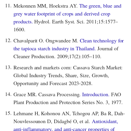
11.
Mekonnen MM, Hoekstra AY.
The green, blue and
grey water footprint of crops and derived crop
products.
Hydrol. Earth Syst. Sci. 2011;15:1577–
1600.
12.
Chavalparit O. Ongwandee M.
Clean technology for
the tapioca starch industry in Thailand.
Journal of
Cleaner Production. 2009;17(2):105–110.
13.
Research and markets com: Cassava Starch Market:
Global Industry Trends, Share, Size, Growth,
Opportunity and Forecast 2023-2028.
14.
Grace MR. Cassava Processing.
Introduction.
FAO
Plant Production and Protection Series No. 3, 1977.
15.
Lehmane H, Kohonou AN, Tchogou AP, Ba R, Dah-
Nouvlessounon D, Didagbé O, et al.
Antioxidant,
anti-inflammatory, and anti-cancer properties of