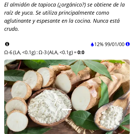
El almidón de tapioca (¿orgánico?) se obtiene de la
raíz de yuca. Se utiliza principalmente como
aglutinante y espesante en la cocina. Nunca está
crudo.
12%
99
/
01
/
00
Ω-6 (LA, <0.1g)
:
Ω-3 (ALA, <0.1g)
=
0:0