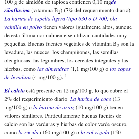
100 g de almidón de tapioca contienen 0,10 mg
de
riboflavina
(vitamina B
) (7% del requerimiento diario).
2
La harina de espelta ligera (tipo 630 o D 700)
o
la
vainilla en polvo
tienen valores igualmente altos, aunque
de esta última normalmente se utilizan cantidades muy
pequeñas. Buenas fuentes vegetales de vitamina B
son la
2
levadura, las nueces, los champiñones, las semillas
oleaginosas, las legumbres, los cereales integrales y las
hierbas, como
las almendras
(1,1 mg/100 g) o
los copos
1
de levadura
(4 mg/100 g).
El calcio
está presente en 12 mg/100 g, lo que cubre el
2% del requerimiento diario.
La harina de coco
(13
mg/100 g) o
la harina de arroz
(10 mg/100 g) tienen
valores similares. Particularmente buenas fuentes de
calcio son las verduras y hierbas de color verde oscuro,
como
la rúcula
(160 mg/100 g) o
la col rizada
(150
1