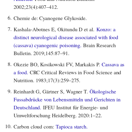
2002;23(4):407–412.
6.
Chemie de: Cyanogene Glykoside.
7.
Kashala-Abotnes E, Okitundu D et al.
Konzo: a
distinct neurological disease associated with food
(cassava) cyanogenic poisoning.
Brain Research
Bulletin. 2019;145:87–91.
8.
Okezie BO, Kosikowski FV, Markakis P.
Cassava as
a food.
CRC Critical Reviews in Food Science and
Nutrition. 1983;17(3):259–275.
9.
Reinhardt G, Gärtner S, Wagner T.
Ökologische
Fussabdrücke von Lebensmitteln und Gerichten in
Deutschland.
IFEU Institut für Energie- und
Umweltforschung Heidelberg. 2020:1–22.
10.
Carbon cloud com:
Tapioca starch.