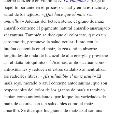
cuerpo convierte en vitamina A.
La vitamina A
juega un
papel importante en el proceso visual y en la estructura y
salud de los tejidos.
¿Qué hace que el maíz sea
amarillo?
Además del betacaroteno, el grano de maíz
amarillo contiene el pigmento natural amarillo anaranjado
zeaxantina. También se dice que el colorante, que es un
carotenoide, promueve la salud ocular. Junto con la
luteína contenida en el maíz, la zeaxantina absorbe
longitudes de onda de luz azul de alta energía y previene
2
así el daño fotoquímico.
Además, ambos actúan como
antioxidantes y reducen el estrés oxidativo al neutralizar
los radicales libres.
¿Es saludable el maíz azul?
El
maíz rojo, morado o azul contiene antocianinas, que son
responsables del color de los granos de maíz y también
actúan como antioxidantes, por lo que las variedades de
maíz de colores son tan saludables como el maíz
amarillo. Se dice que los granos de maíz azul son una