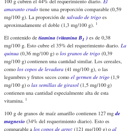
100 g cubren el 44% del requerimiento diario.
El
amaranto crudo
tiene una proporción comparable (0,59
mg/100 g). La proporción de
salvado de trigo
es
1
aproximadamente el doble (1,3 mg/100 g).
El contenido de
tiamina (vitamina B
)
es de 0,38
1
mg/100 g. Esto cubre el 35% del requerimiento diario.
La
quinua
(0,36 mg/100 g) o
los granos de trigo
(0,39
mg/100 g) contienen una cantidad similar. Los cereales,
como
los copos de levadura
(41 mg/100 g), o las
legumbres y frutos secos como
el germen de trigo
(1,9
mg/100 g) o
las semillas de girasol
(1,5 mg/100 g)
contienen una cantidad especialmente alta de esta
1
vitamina.
100 g de granos de maíz amarillo contienen 127 mg
de
magnesio
(34% del requerimiento diario). Esto es
comparable a
los copos de arroz
(121 mg/100 g) o
al