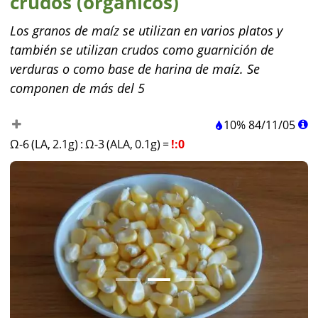
crudos (orgánicos)
Los granos de maíz se utilizan en varios platos y
también se utilizan crudos como guarnición de
verduras o como base de harina de maíz. Se
componen de más del 5
10%
84
/
11
/
05
Ω-6 (LA, 2.1g)
:
Ω-3 (ALA, 0.1g)
=
!:0