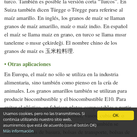
turco. También es posible la versión corta “Turcos”. En
Suiza también dicen Türgge o Törgge para referirse al
maíz amarillo. En inglés, los granos de maíz se llaman
granos de maíz amarillo, maíz o maíz indio. En español
el maíz se llama maiz en grano, en turco se llama mısır
taneleme o mısır çekirdeği. El nombre chino de los
granos de maíz es 玉米粒料理.
Otras aplicaciones
En Europa, el maíz no sólo se utiliza en la industria
alimentaria, sino también como pienso en la cría de
animales. Los granos amarillos también se utilizan para
producir biocombustible y el biocombustible E10. Para
evitar el plástico, se fabrican platos compostables a partir
Usamos cookies, pero no las transmitimos. Si
de maíz, como cuencos para comer, vasos, cubiertos o
OK
continúa utilizando nuestro sitio web,
botellas de bebidas. Con granos de maíz también se
asumiremos que está de acuerdo (con el botón OK)
fabrican bolsas de basura, bolsas de transporte, bolsas de
Más información