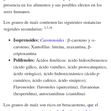
presencia en los alimentos y sus posibles efectos en los
seres humanos.
Los granos de maíz contienen las siguientes sustancias
2,3,18
vegetales secundarias:
Isoprenoides:
Carotenoides
: β-caroteno y α-
caroteno; Xantofilas: luteína, zeaxantina, β-
criptoxantina
Polifenoles:
Ácidos fenólicos: ácido hidroxibenzoico
(ácido gálico, ácido vainílico, ácido protocatequiico,
ácido siríngico), ácido hidroxicinámico (ácido p-
cumárico, ácido cafeico, ácido sinápico);
Flavonoides: flavonoles (quercetina), flavanonas
(hesperidina), antocianidinas (cianidina)
Los granos de maíz son ricos en betacaroteno, que el