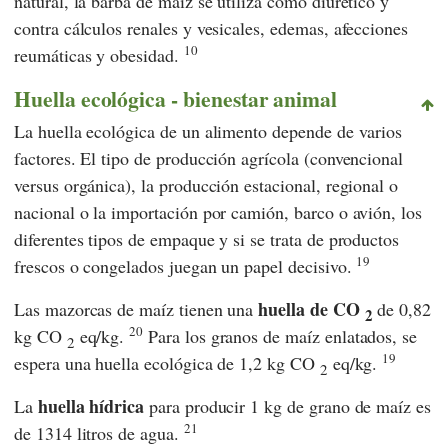
natural, la barba de maíz se utiliza como diurético y
contra cálculos renales y vesicales, edemas, afecciones
10
reumáticas y obesidad.
Huella ecológica - bienestar animal
La huella ecológica de un alimento depende de varios
factores. El tipo de producción agrícola (convencional
versus orgánica), la producción estacional, regional o
nacional o la importación por camión, barco o avión, los
diferentes tipos de empaque y si se trata de productos
19
frescos o congelados juegan un papel decisivo.
huella de CO
Las mazorcas de maíz tienen una
de 0,82
2
20
kg CO
eq/kg.
Para los granos de maíz enlatados, se
2
19
espera una huella ecológica de 1,2 kg CO
eq/kg.
2
huella hídrica
La
para producir 1 kg de grano de maíz es
21
de 1314 litros de agua.