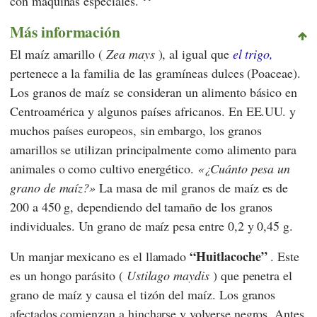
con máquinas especiales.
Más información
El maíz amarillo (
Zea mays
), al igual que
el trigo,
pertenece a la familia de las gramíneas dulces (Poaceae).
Los granos de maíz se consideran un alimento básico en
Centroamérica y algunos países africanos. En EE.UU. y
muchos países europeos, sin embargo, los granos
amarillos se utilizan principalmente como alimento para
animales o como cultivo energético.
¿Cuánto pesa un
grano de maíz?
La masa de mil granos de maíz es de
200 a 450 g, dependiendo del tamaño de los granos
individuales. Un grano de maíz pesa entre 0,2 y 0,45 g.
“Huitlacoche”
Un manjar mexicano es el llamado
. Este
es un hongo parásito (
Ustilago maydis
) que penetra el
grano de maíz y causa el tizón del maíz. Los granos
afectados comienzan a hincharse y volverse negros. Antes