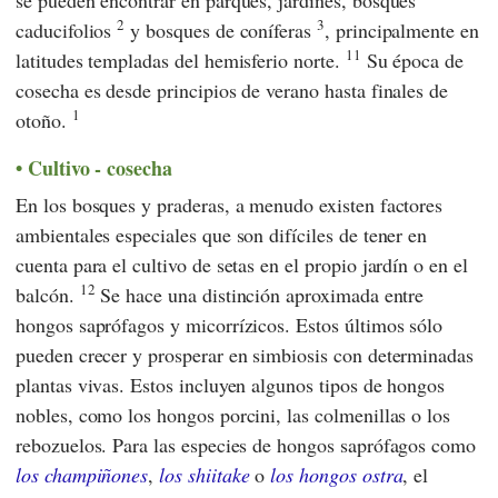
se pueden encontrar en parques, jardines, bosques
2
3
caducifolios
y bosques de coníferas
, principalmente en
11
latitudes templadas del hemisferio norte.
Su época de
cosecha es desde principios de verano hasta finales de
1
otoño.
Cultivo - cosecha
En los bosques y praderas, a menudo existen factores
ambientales especiales que son difíciles de tener en
cuenta para el cultivo de setas en el propio jardín o en el
12
balcón.
Se hace una distinción aproximada entre
hongos saprófagos y micorrízicos. Estos últimos sólo
pueden crecer y prosperar en simbiosis con determinadas
plantas vivas. Estos incluyen algunos tipos de hongos
nobles, como los hongos porcini, las colmenillas o los
rebozuelos. Para las especies de hongos saprófagos como
los champiñones
,
los shiitake
o
los hongos ostra
, el