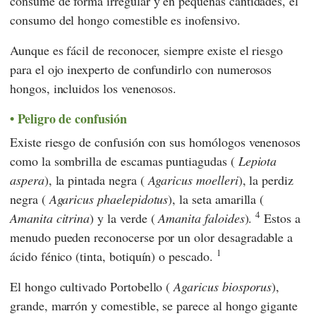
consume de forma irregular y en pequeñas cantidades, el
consumo del hongo comestible es inofensivo.
Aunque es fácil de reconocer, siempre existe el riesgo
para el ojo inexperto de confundirlo con numerosos
hongos, incluidos los venenosos.
Peligro de confusión
Existe riesgo de confusión con sus homólogos venenosos
como la sombrilla de escamas puntiagudas (
Lepiota
aspera
), la pintada negra (
Agaricus moelleri
), la perdiz
negra (
Agaricus phaelepidotus
), la seta amarilla (
4
Amanita citrina
) y la verde (
Amanita faloides
).
Estos a
menudo pueden reconocerse por un olor desagradable a
1
ácido fénico (tinta, botiquín) o pescado.
El hongo cultivado Portobello (
Agaricus biosporus
),
grande, marrón y comestible, se parece al hongo gigante