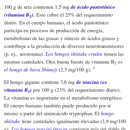
100 g de seta contienen 1,5 mg
de ácido pantoténico
(vitamina B
)
. Esto cubre el 25% del requerimiento
5
diario. En el cuerpo humano, el ácido pantoténico
participa en procesos de producción de energía,
metabolismo de las grasas y síntesis de ácidos grasos y
contribuye a la producción de diversos neurotransmisores
(p. ej., serotonina).
Los hongos shiitake crudos
tienen las
mismas cantidades. Otra buena fuente de vitamina B
es
5
5
el hongo de haya Shimeji
(2,5 mg/100 g).
El hongo gigante contiene 3,6 mg
de niacina (ex
vitamina B
)
por 100 g (23% del requerimiento diario).
3
La vitamina es importante en el metabolismo energético.
El cuerpo humano también puede producirlo por sí
mismo a partir del aminoácido tryptophan. El
hongo
shiitake
tiene cantidades igualmente elevadas (3,9 mg/100
g).
Los hongos porcini frescos
contienen más del doble de