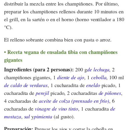
distribuir la mezcla entre los champiñones. Por último,
preparar los champiñones rellenos durante 10 minutos en
el grill, en la sartén o en el horno (horno ventilador a 180
°C).
El relleno sobrante combina bien con pasta o arroz.
Receta vegana de ensalada tibia con champiñones
gigantes
Ingredientes (para 2 personas):
200 g
de lechuga
, 2
champiñones gigantes, 1
diente de ajo
, 1
cebolla
, 100 ml
de caldo de verduras
, 1 cucharadita de
eneldo
picado, 1
cucharadita de
perejil
picado, 2 cucharaditas
de piñones
,
4 cucharadas de
aceite de colza (prensado en frío)
, 6
cucharadas de
vinagre de vino tinto
, 1 cucharadita
de
mostaza
,
sal
y
pimienta
(al gusto).
Preparación:
Prensar los ajos y cortar la cebolla en