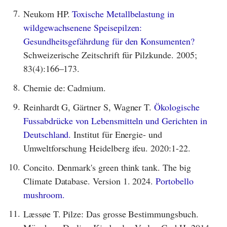
7.
Neukom HP.
Toxische Metallbelastung in
wildgewachsenene Speisepilzen:
Gesundheitsgefährdung für den Konsumenten?
Schweizerische Zeitschrift für Pilzkunde. 2005;
83(4):166–173.
8.
Chemie de: Cadmium.
9.
Reinhardt G, Gärtner S, Wagner T.
Ökologische
Fussabdrücke von Lebensmitteln und Gerichten in
Deutschland.
Institut für Energie- und
Umweltforschung Heidelberg ifeu. 2020:1-22.
10.
Concito. Denmark's green think tank. The big
Climate Database. Version 1. 2024.
Portobello
mushroom.
11.
Læssøe T. Pilze: Das grosse Bestimmungsbuch.