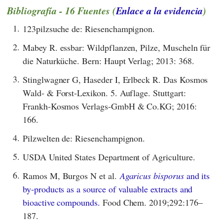
Bibliografía - 16 Fuentes (
Enlace a la evidencia
)
1.
123pilzsuche de: Riesenchampignon.
2.
Mabey R. essbar: Wildpflanzen, Pilze, Muscheln für
die Naturküche. Bern: Haupt Verlag; 2013: 368.
3.
Stinglwagner G, Haseder I, Erlbeck R. Das Kosmos
Wald- & Forst-Lexikon. 5. Auflage. Stuttgart:
Frankh-Kosmos Verlags-GmbH & Co.KG; 2016:
166.
4.
Pilzwelten de: Riesenchampignon.
5.
USDA United States Department of Agriculture.
6.
Ramos M, Burgos N et al.
Agaricus bisporus
and its
by-products as a source of valuable extracts and
bioactive compounds.
Food Chem. 2019;292:176–
187.