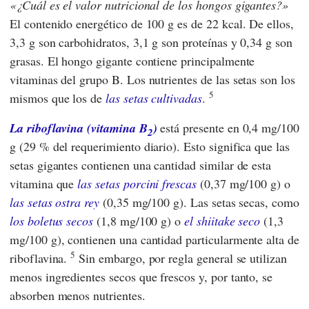
¿Cuál es el valor nutricional de los hongos gigantes?
El contenido energético de 100 g es de 22 kcal. De ellos,
3,3 g son carbohidratos, 3,1 g son proteínas y 0,34 g son
grasas. El hongo gigante contiene principalmente
vitaminas del grupo B. Los nutrientes de las setas son los
5
mismos que los de
las setas cultivadas
.
La riboflavina (vitamina B
)
está presente en 0,4 mg/100
2
g (29 % del requerimiento diario). Esto significa que las
setas gigantes contienen una cantidad similar de esta
vitamina que
las setas porcini frescas
(0,37 mg/100 g) o
las setas ostra rey
(0,35 mg/100 g). Las setas secas, como
los boletus secos
(1,8 mg/100 g) o
el shiitake seco
(1,3
mg/100 g), contienen una cantidad particularmente alta de
5
riboflavina.
Sin embargo, por regla general se utilizan
menos ingredientes secos que frescos y, por tanto, se
absorben menos nutrientes.