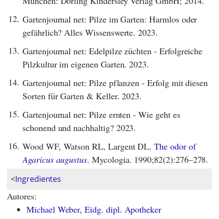
München: Dorling Kindersley Verlag GmbH; 2014.
12.
Gartenjournal net: Pilze im Garten: Harmlos oder
gefährlich? Alles Wissenswerte. 2023.
13.
Gartenjournal net: Edelpilze züchten - Erfolgreiche
Pilzkultur im eigenen Garten. 2023.
14.
Gartenjournal net: Pilze pflanzen - Erfolg mit diesen
Sorten für Garten & Keller. 2023.
15.
Gartenjournal net: Pilze ernten - Wie geht es
schonend und nachhaltig? 2023.
16.
Wood WF, Watson RL, Largent DL.
The odor of
Agaricus augustus
.
Mycologia. 1990;82(2):276–278.
<
Ingredientes
Autores:
Michael Weber, Eidg. dipl. Apotheker