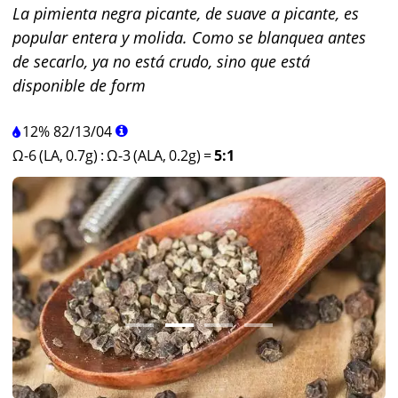
La pimienta negra picante, de suave a picante, es
popular entera y molida. Como se blanquea antes
de secarlo, ya no está crudo, sino que está
disponible de form
12%
82
/
13
/
04
Ω-6 (LA, 0.7g)
:
Ω-3 (ALA, 0.2g)
=
5:1