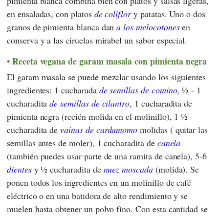
pimienta blanca combina bien con platos y salsas ligeras,
en ensaladas, con platos
de coliflor
y patatas. Uno o dos
granos de pimienta blanca dan
a los melocotones
en
conserva y a las ciruelas mirabel un sabor especial.
Receta vegana de garam masala con pimienta negra
El garam masala se puede mezclar usando los siguientes
ingredientes: 1 cucharada
de semillas de comino
, ½ - 1
cucharadita
de semillas de cilantro
, 1 cucharadita de
pimienta negra (recién molida en el molinillo), 1 ½
cucharadita de
vainas de cardamomo
molidas ( quitar las
semillas antes de moler), 1 cucharadita de
canela
(también puedes usar parte de una ramita de canela), 5-6
dientes
y ½ cucharadita de
nuez moscada
(molida). Se
ponen todos los ingredientes en un molinillo de café
eléctrico o en una batidora de alto rendimiento y se
muelen hasta obtener un polvo fino. Con esta cantidad se