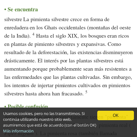
Se encuentra
silvestre La pimienta silvestre crece en forma de
enredadera en los Ghats occidentales (montañas del oeste
4
de la India).
Hasta el siglo XIX, los bosques eran ricos
en plantas de pimiento silvestres y expansivas. Como
resultado de la deforestación, las existencias disminuyeron
drásticamente. El interés por las plantas silvestres está
aumentando porque probablemente sean más resistentes a
las enfermedades que las plantas cultivadas. Sin embargo,
los intentos de injertar pimientos cultivados en pimientos
5
silvestres hasta ahora han fracasado.
Posible confusión
Usamos cookies, pero no las transmitimos. Si
Algunas especias que incorrectamente tienen "pimienta"
OK
continúa utilizando nuestro sitio web,
en su nombre a menudo se confunden con pimienta real (
asumiremos que está de acuerdo (con el botón OK)
Más información
Piper nigrum
). La pimienta rosa (también llamada