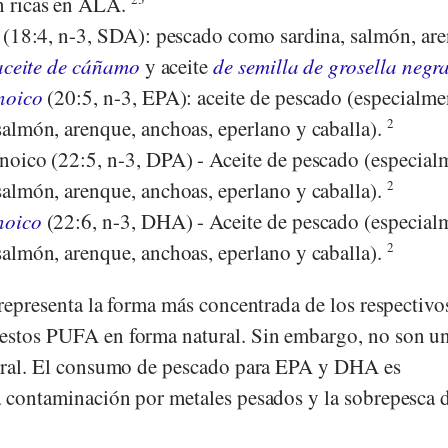
n ricas en ALA.
 (18:4, n-3, SDA): pescado como sardina, salmón, ar
aceite de cáñamo
y aceite
de semilla de grosella negr
noico
(20:5, n-3, EPA): aceite de pescado (especialme
almón, arenque, anchoas, eperlano y caballa).
2
oico (22:5, n-3, DPA) - Aceite de pescado (especial
almón, arenque, anchoas, eperlano y caballa).
2
noico
(22:6, n-3, DHA) - Aceite de pescado (especial
almón, arenque, anchoas, eperlano y caballa).
2
 representa la forma más concentrada de los respectivo
 estos PUFA en forma natural. Sin embargo, no son u
tural. El consumo de pescado para EPA y DHA es
a contaminación por metales pesados y la sobrepesca d