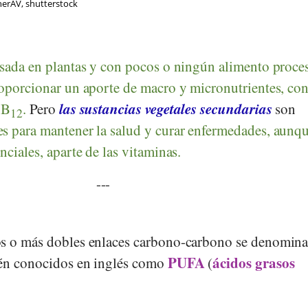
erAV, shutterstock
asada en plantas y con pocos o ningún alimento proce
roporcionar un aporte de macro y micronutrientes, co
las sustancias vegetales secundarias
 B
.
Pero
son
12
s para mantener la salud y curar enfermedades, aunqu
nciales, aparte de las vitaminas.
---
os o más dobles enlaces carbono-carbono se denomin
PUFA
ácidos grasos
ién conocidos en inglés como
(