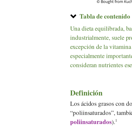
© Bought from Kuch
Tabla de contenido
Una dieta equilibrada, b
industrialmente, suele p
excepción de la vitamina
especialmente
importante
consideran nutrientes ese
Definición
Los ácidos grasos con d
“poliinsaturados”, tamb
poliinsaturados
).
1