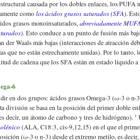
estructural causada por los dobles enlaces, los PUFA 
chamente como
los ácidos grasos saturados (SFA)
. Est
ácidos grasos monoinsaturados,
abreviadamente MUF
aturados)
. Esto conduce a un punto de fusión más baj
an der Waals más bajas (interacciones de atracción déb
as que no están estrechamente unidas). Por lo tanto, l
tud de cadena que los SFA están en estado líquido a
ega-6
dir en dos grupos: ácidos grasos Omega-3 (ω-3 o n-3
a división se basa en la posición del primer doble en
es decir, un átomo de carbono y tres de hidrógeno).
1
nolénico
(ALA, C18:3, cis-9,12,15) en el que el prime
posición (ω-3 o n-3) desde el extremo metilo, es decir,