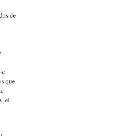
dos de
n
te
os que
ue
, el
te