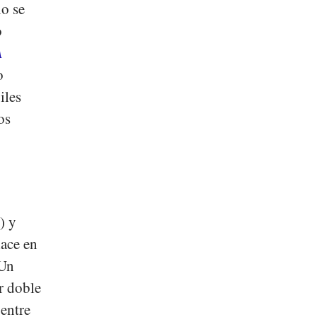
no se
o
A
o
iles
os
) y
lace en
Un
r doble
 entre