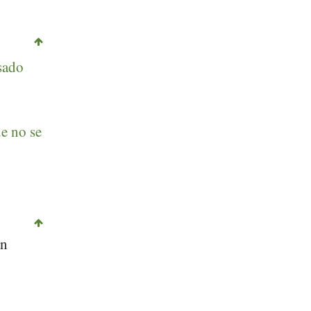
sado
n
e no se
an