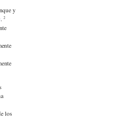
enque y
a
.
2
nte
mente
mente
s
na
e los