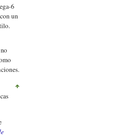
ega-6
 con un
ilo.
y
 no
como
nciones.
icas
e
de