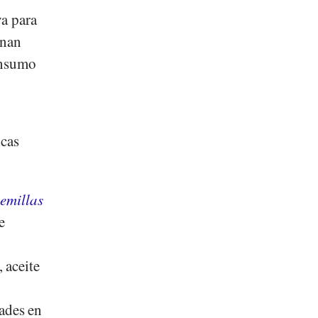
va para
onan
onsumo
icas
semillas
e
 aceite
ades en