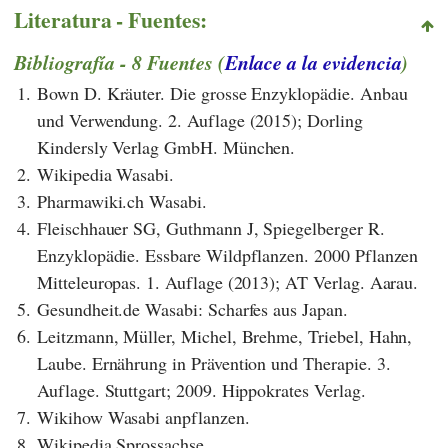
Literatura - Fuentes:
Bibliografía - 8 Fuentes (
Enlace a la evidencia
)
1.
Bown D. Kräuter. Die grosse Enzyklopädie. Anbau
und Verwendung. 2. Auflage (2015); Dorling
Kindersly Verlag GmbH. München.
2.
Wikipedia Wasabi.
3.
Pharmawiki.ch Wasabi.
4.
Fleischhauer SG, Guthmann J, Spiegelberger R.
Enzyklopädie. Essbare Wildpflanzen. 2000 Pflanzen
Mitteleuropas. 1. Auflage (2013); AT Verlag. Aarau.
5.
Gesundheit.de Wasabi: Scharfes aus Japan.
6.
Leitzmann, Müller, Michel, Brehme, Triebel, Hahn,
Laube. Ernährung in Prävention und Therapie. 3.
Auflage. Stuttgart; 2009. Hippokrates Verlag.
7.
Wikihow Wasabi anpflanzen.
8.
Wikipedia Sprossachse.