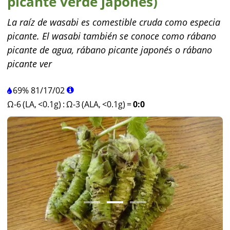
picante verde japonés)
La raíz de wasabi es comestible cruda como especia
picante. El wasabi también se conoce como rábano
picante de agua, rábano picante japonés o rábano
picante ver
69%
81
/
17
/
02
Ω-6 (LA, <0.1g)
:
Ω-3 (ALA, <0.1g)
=
0:0