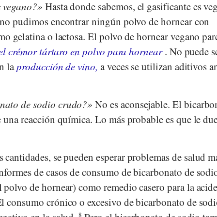
s vegano?
Hasta donde sabemos, el gasificante es ve
n no pudimos encontrar ningún polvo de hornear con
mo gelatina o lactosa. El polvo de hornear vegano par
el crémor tártaro en polvo para hornear
. No puede s
n la
producción de vino,
a veces se utilizan aditivos 
nato de sodio crudo?
No es aconsejable. El bicarbo
e una reacción química. Lo más probable es que le due
 cantidades, se pueden esperar problemas de salud m
informes de casos de consumo de bicarbonato de sodio
 polvo de hornear) como remedio casero para la acid
l consumo crónico o excesivo de bicarbonato de sodi
gativo en la salud.
8
Pero el bicarbonato de sodio ta