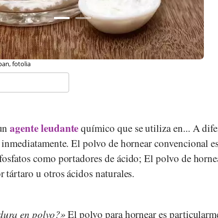
e Weissenborn, Stiftung G+E Schweiz
agente leudante
un
químico que se utiliza en...
A dife
 inmediatamente. El polvo de hornear convencional e
fosfatos como portadores de ácido; El polvo de horne
 tártaro u otros ácidos naturales.
adura en polvo?
El polvo para hornear es particularm