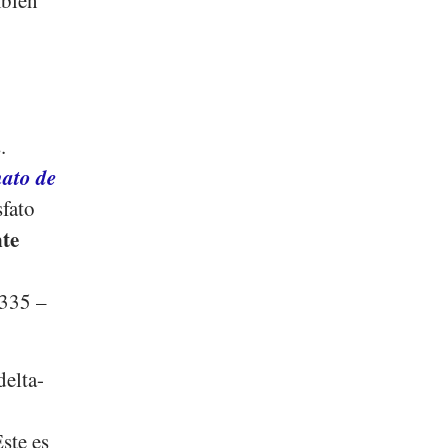
.
ato de
sfato
te
E335 –
delta-
ste es