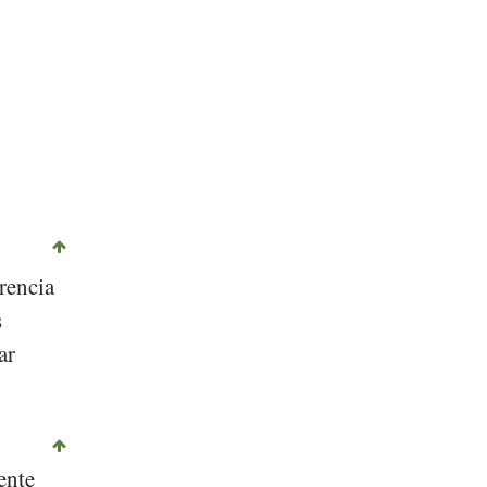
rencia
s
ar
ente