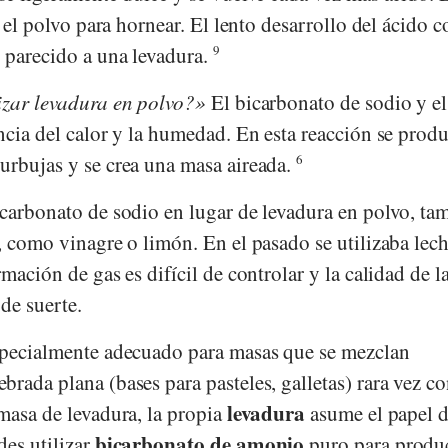
en el polvo para hornear. El lento desarrollo del ácido 
e parecido a una levadura.
9
izar levadura en polvo?
El bicarbonato de sodio y el
encia del calor y la humedad. En esta reacción se pro
rbujas y se crea una masa aireada.
6
icarbonato de sodio en lugar de levadura en polvo, ta
, como vinagre o limón. En el pasado se utilizaba lec
rmación de gas es difícil de controlar y la calidad de l
de suerte.
specialmente adecuado para masas que se mezclan
rada plana (bases para pasteles, galletas) rara vez co
levadura
masa de levadura, la propia
asume el papel 
bicarbonato de amonio
des utilizar
puro para produ