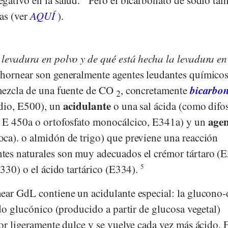
as (ver
AQUÍ
).
levadura en polvo y de qué está hecha la levadura en
hornear son generalmente agentes leudantes químicos
bicarbon
mezcla de una fuente de CO
, concretamente
2
acidulante
dio, E500), un
o una sal ácida (como difo
agen
, E 450a o ortofosfato monocálcico, E341a) y un
oca). o almidón de trigo) que previene una reacción
tes naturales son muy adecuados el crémor tártaro (
E330) o el ácido tartárico (E334).
5
ear GdL contiene un acidulante especial: la glucono-
ido glucónico (producido a partir de glucosa vegetal)
or ligeramente dulce y se vuelve cada vez más ácido. E