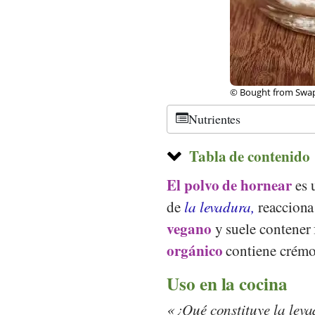
©
CC-by-sa 2.0
, Ink
Nutrientes
Tabla de contenido
El polvo de hornear
es 
de
la levadura,
reacciona
vegano
y suele contener 
orgánico
contiene crémor
Uso en la cocina
¿Qué constituye la lev