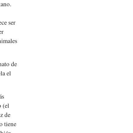
gano.
ece ser
er
animales
nato de
la el
ás
 (el
ez de
o tiene
mbién