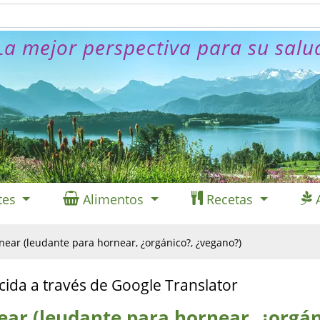
La mejor perspectiva para su salu
tes
Alimentos
Recetas
near (leudante para hornear, ¿orgánico?, ¿vegano?)
cida a través de Google Translator
ear (leudante para hornear, ¿orgán