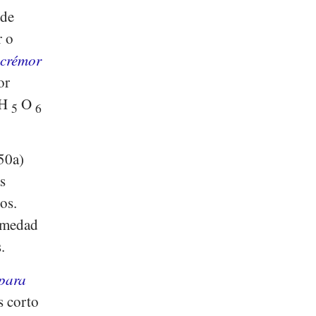
ede
r o
 crémor
or
H
O
5
6
50a)
s
os.
humedad
.
 para
s corto