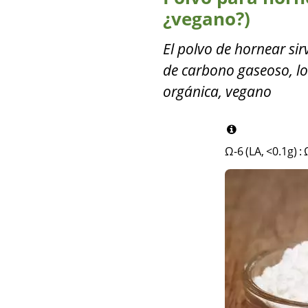
¿vegano?)
El polvo de hornear si
de carbono gaseoso, lo
orgánica, vegano
Ω-6 (LA, <0.1g)
: