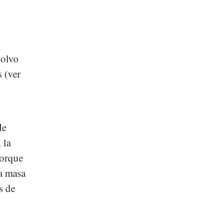
polvo
 (ver
de
 la
Porque
a masa
s de