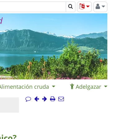
d
Alimentación cruda
Adelgazar
ico?,