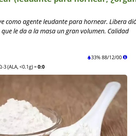
rve como agente leudante para hornear. Libera di
 que le da a la masa un gran volumen. Calidad
33%
88
/
12
/
00
Ω-3 (ALA, <0.1g)
=
0:0