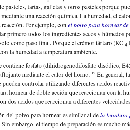
e pasteles, tartas, galletas y otros pasteles porque pu
e mediante una reacción química. La humedad, el calo
 reacción. Por ejemplo, con
el polvo para hornear de
lar primero todos los ingredientes secos y húmedos p
solo como paso final. Porque el crémor tártaro (KC
4
 con la humedad a temperatura ambiente.
e contiene fosfato (dihidrogenodifosfato disódico, E4
 aflojante mediante el calor del horno.
19
En general, la
 pueden controlar utilizando diferentes ácidos reactiv
para hornear de doble acción que reaccionan con la 
con dos ácidos que reaccionan a diferentes velocidades
n del polvo para hornear es similar al de
la levadura
 Sin embargo, el tiempo de preparación es mucho má