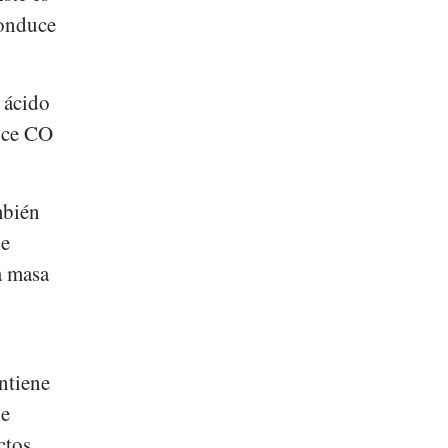
conduce
 ácido
duce CO
mbién
he
a masa
ntiene
de
ctos