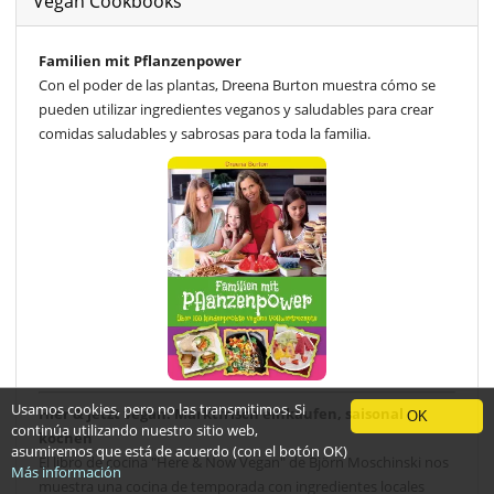
Vegan Cookbooks
Familien mit Pflanzenpower
Con el poder de las plantas, Dreena Burton muestra cómo se
pueden utilizar ingredientes veganos y saludables para crear
comidas saludables y sabrosas para toda la familia.
Usamos cookies, pero no las transmitimos. Si
Hier & jetzt vegan: Marktfrisch einkaufen, saisonal
OK
continúa utilizando nuestro sitio web,
kochen
asumiremos que está de acuerdo (con el botón OK)
El libro de cocina "Here & Now Vegan" de Björn Moschinski nos
Más información
muestra una cocina de temporada con ingredientes locales