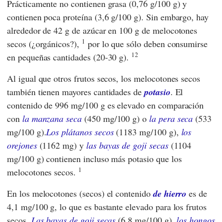
Prácticamente no contienen grasa (0,76 g/100 g) y
contienen poca proteína (3,6 g/100 g). Sin embargo, hay
alrededor de 42 g de azúcar en 100 g de melocotones
1
secos (¿orgánicos?),
por lo que sólo deben consumirse
12
en pequeñas cantidades (20-30 g).
Al igual que otros frutos secos, los melocotones secos
también tienen mayores cantidades de
potasio
. El
contenido de 996 mg/100 g es elevado en comparación
con
la manzana seca
(450 mg/100 g) o
la pera seca
(533
mg/100 g).
Los plátanos secos
(1183 mg/100 g),
los
orejones
(1162 mg) y
las bayas de goji secas
(1104
mg/100 g) contienen incluso más potasio que los
1
melocotones secos.
En los melocotones (secos) el contenido
de hierro
es de
4,1 mg/100 g, lo que es bastante elevado para los frutos
secos.
Las bayas de goji secas
(6,8 mg/100 g),
los hongos