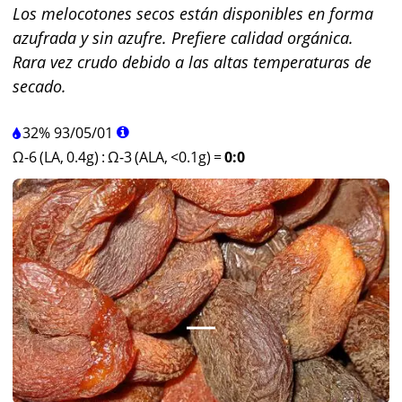
Los melocotones secos están disponibles en forma
azufrada y sin azufre. Prefiere calidad orgánica.
Rara vez crudo debido a las altas temperaturas de
secado.
32%
93
/
05
/
01
Ω-6 (LA, 0.4g)
:
Ω-3 (ALA, <0.1g)
=
0:0