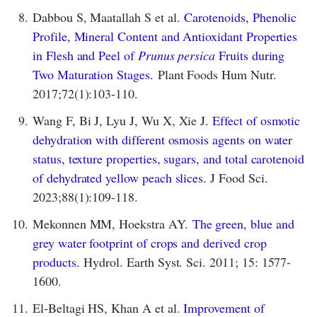
8.
Dabbou S, Maatallah S et al.
Carotenoids, Phenolic
Profile, Mineral Content and Antioxidant Properties
in Flesh and Peel of
Prunus persica
Fruits during
Two Maturation Stages.
Plant Foods Hum Nutr.
2017;72(1):103-110.
9.
Wang F, Bi J, Lyu J, Wu X, Xie J.
Effect of osmotic
dehydration with different osmosis agents on water
status, texture properties, sugars, and total carotenoid
of dehydrated yellow peach slices.
J Food Sci.
2023;88(1):109-118.
10.
Mekonnen MM, Hoekstra AY.
The green, blue and
grey water footprint of crops and derived crop
products.
Hydrol. Earth Syst. Sci. 2011; 15: 1577-
1600.
11.
El-Beltagi HS, Khan A et al.
Improvement of