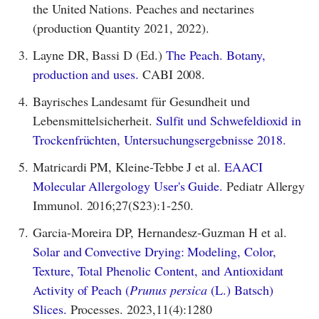
the United Nations. Peaches and nectarines
(production Quantity 2021, 2022).
3.
Layne DR, Bassi D (Ed.)
The Peach. Botany,
production and uses.
CABI 2008.
4.
Bayrisches Landesamt für Gesundheit und
Lebensmittelsicherheit.
Sulfit und Schwefeldioxid in
Trockenfrüchten, Untersuchungsergebnisse 2018.
5.
Matricardi PM, Kleine-Tebbe J et al.
EAACI
Molecular Allergology User's Guide.
Pediatr Allergy
Immunol. 2016;27(S23):1-250.
7.
Garcia-Moreira DP, Hernandesz-Guzman H et al.
Solar and Convective Drying: Modeling, Color,
Texture, Total Phenolic Content, and Antioxidant
Activity of Peach (
Prunus persica
(L.) Batsch)
Slices.
Processes. 2023,11(4):1280