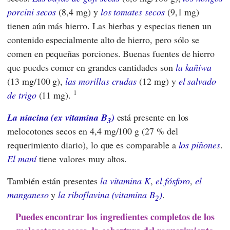
porcini secos
(8,4 mg) y
los tomates secos
(9,1 mg)
tienen aún más hierro. Las hierbas y especias tienen un
contenido especialmente alto de hierro, pero sólo se
comen en pequeñas porciones. Buenas fuentes de hierro
que puedes comer en grandes cantidades son
la kañiwa
(13 mg/100 g),
las morillas crudas
(12 mg) y
el salvado
1
de trigo
(11 mg).
La niacina (ex vitamina B
)
está presente en los
3
melocotones secos en 4,4 mg/100 g (27 % del
requerimiento diario), lo que es comparable a
los piñones
.
El maní
tiene valores muy altos.
También están presentes
la vitamina K
,
el fósforo
,
el
manganeso
y
la riboflavina (vitamina B
)
.
2
Puedes encontrar los ingredientes completos de los