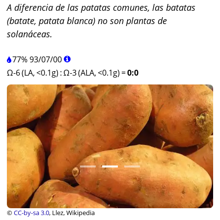
A diferencia de las patatas comunes, las batatas
(batate, patata blanca) no son plantas de
solanáceas.
77%
93
/
07
/
00
Ω-6 (LA, <0.1g)
:
Ω-3 (ALA, <0.1g)
=
0:0
©
CC-by-sa 3.0
, Llez, Wikipedia