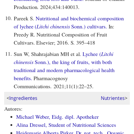
Production. 2024;434:140013.
10.
Pareek S.
Nutritional and biochemical composition
of lychee (
Litchi chinensis
Sonn.) cultivars.
In:
Preedy R. Nutritional Composition of Fruit
Cultivars. Elsevier; 2016. S. 395–418
11.
Sun W, Shahrajabian MH et al.
Lychee (
Litchi
chinensis
Sonn.), the king of fruits, with both
traditional and modern pharmacological health
benefits.
Pharmacognosy
Communications. 2021;11(1):22–25.
<
Ingredientes
Nutrientes
>
Autores:
Michael Weber, Eidg. dipl. Apotheker
Alina Dressel, Student of Nutritional Sciences
Heidemarie Alberta Pirker, Dr. nat. tech., Organic