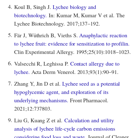
4.
Koul B, Singh J.
Lychee biology and
biotechnology.
In: Kumar M, Kumar V et al. The
Lychee Biotechnology. 2017;137–192.
5.
Fär J, Wüthrich B, Vieths S.
Anaphylactic reaction
to lychee fruit: evidence for sensitization to profilin.
Clin Experimental Allergy. 1995;25(10):1018–1023.
6.
Valsecchi R, Leghissa P.
Contact allergy due to
lychee.
Acta Derm Venerol. 2013;93(1):90–91.
7.
Zhang Y, Jin D et al.
Lychee seed as a potential
hypoglycemic agent, and exploration of its
underlying mechanisms.
Front Pharmacol.
2021;12:737803.
9.
Liu G, Kuang Z et al.
Calculation and utility
analysis of lychee life-cycle carbon emissions
considering food loss and waste.
Journal of Cleaner