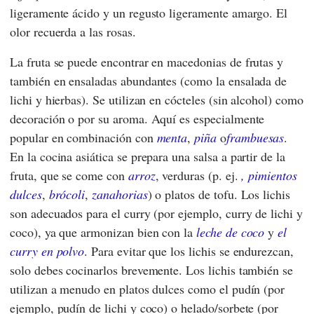
ligeramente ácido y un regusto ligeramente amargo. El
olor recuerda a las rosas.
La fruta se puede encontrar en macedonias de frutas y
también en ensaladas abundantes (como la ensalada de
lichi y hierbas). Se utilizan en cócteles (sin alcohol) como
decoración o por su aroma. Aquí es especialmente
popular en combinación con
menta
,
piña
o
frambuesas
.
En la cocina asiática se prepara una salsa a partir de la
fruta, que se come con
arroz
, verduras (p. ej.
, pimientos
dulces
,
brócoli
,
zanahorias
) o platos de tofu. Los lichis
son adecuados para el curry (por ejemplo, curry de lichi y
coco), ya que armonizan bien con la
leche de coco
y
el
curry en polvo
. Para evitar que los lichis se endurezcan,
solo debes cocinarlos brevemente. Los lichis también se
utilizan a menudo en platos dulces como el pudín (por
ejemplo, pudín de lichi y coco) o helado/sorbete (por