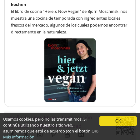
kochen
El libro de cocina "Here & Now Vegan" de Björn Moschinski nos
muestra una cocina de temporada con ingredientes locales
frescos del mercado, algunos de los cuales podemos encontrar
directamente en la naturaleza.
Huella
Equipo
Misión
Cooperación
Usamos cookies, pero no las transmitimos. Si
OK
continúa utilizando nuestro sitio web,
Contacto
Política de privacidad
asumiremos que está de acuerdo (con el botón OK)
Más información