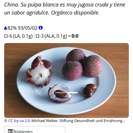
China. Su pulpa blanca es muy jugosa cruda y tiene
un sabor agridulce. Orgánico disponible.
82%
93
/
05
/
02
Ω-6 (LA, 0.1g)
:
Ω-3 (ALA, 0.1g)
=
0:0
©
CC-by-sa 2.0
, Michael Weber, Stiftung Gesundheit und Ernährung
Schweiz
Nutrientes