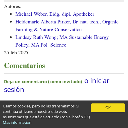
Autores:
Michael Weber, Eidg. dipl. Apotheker
Heidemarie Alberta Pirker, Dr. nat. tech., Organic
Farming & Nature Conservation
Lindsay Ruth Wong; MA Sustainable Energy
Policy, MA Pol. Science
25 feb 2025
Comentarios
Usamos cookies, pero no las transmitimos. Si
OK
continúa utilizando nuestro sitio web,
asumiremos que está de acuerdo (con el botón OK)
Más información