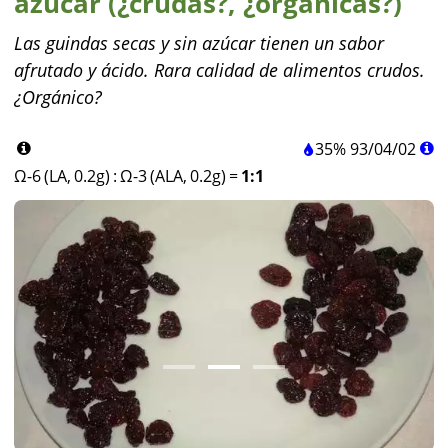
azúcar (¿crudas?, ¿orgánicas?)
Las guindas secas y sin azúcar tienen un sabor
afrutado y ácido. Rara calidad de alimentos crudos.
¿Orgánico?
35%
93
/
04
/
02
Ω-6 (LA, 0.2g)
:
Ω-3 (ALA, 0.2g)
=
1:1