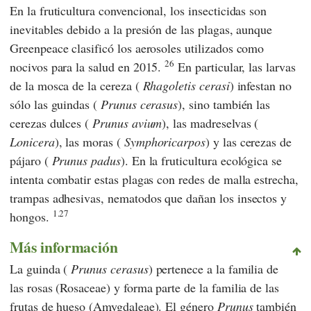
En la fruticultura convencional, los insecticidas son
inevitables debido a la presión de las plagas, aunque
Greenpeace
clasificó los aerosoles utilizados como
26
nocivos para la salud en 2015.
En particular, las larvas
de la mosca de la cereza (
Rhagoletis cerasi
) infestan no
sólo las guindas (
Prunus cerasus
), sino también las
cerezas dulces (
Prunus avium
), las madreselvas (
Lonicera
), las moras (
Symphoricarpos
) y las cerezas de
pájaro (
Prunus padus
). En la fruticultura ecológica se
intenta combatir estas plagas con redes de malla estrecha,
trampas adhesivas, nematodos que dañan los insectos y
1.27
hongos.
Más información
La guinda (
Prunus cerasus
) pertenece a la familia de
las rosas (Rosaceae) y forma parte de la familia de las
frutas de hueso (Amygdaleae). El género
Prunus
también