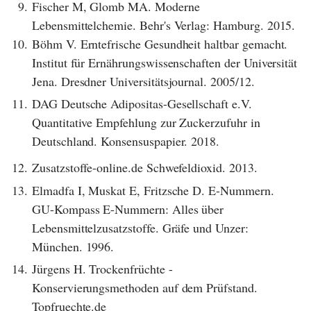
9.
Fischer M, Glomb MA. Moderne
Lebensmittelchemie. Behr's Verlag: Hamburg. 2015.
10.
Böhm V. Erntefrische Gesundheit haltbar gemacht.
Institut für Ernährungswissenschaften der Universität
Jena. Dresdner Universitätsjournal. 2005/12.
11.
DAG Deutsche Adipositas-Gesellschaft e.V.
Quantitative Empfehlung zur Zuckerzufuhr in
Deutschland. Konsensuspapier. 2018.
12.
Zusatzstoffe-online.de Schwefeldioxid. 2013.
13.
Elmadfa I, Muskat E, Fritzsche D. E-Nummern.
GU-Kompass E-Nummern: Alles über
Lebensmittelzusatzstoffe. Gräfe und Unzer:
München. 1996.
14.
Jürgens H. Trockenfrüchte -
Konservierungsmethoden auf dem Prüfstand.
Topfruechte.de