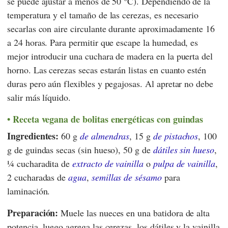
se puede ajustar a menos de 50 °C). Dependiendo de la
temperatura y el tamaño de las cerezas, es necesario
secarlas con aire circulante durante aproximadamente 16
a 24 horas. Para permitir que escape la humedad, es
mejor introducir una cuchara de madera en la puerta del
horno. Las cerezas secas estarán listas en cuanto estén
duras pero aún flexibles y pegajosas. Al apretar no debe
salir más líquido.
Receta vegana de bolitas energéticas con guindas
Ingredientes:
60 g
de almendras
, 15 g
de pistachos
, 100
g de guindas secas (sin hueso), 50 g de
dátiles sin hueso
,
1⁄4 cucharadita de
extracto de vainilla
o
pulpa de vainilla
,
2 cucharadas de
agua
,
semillas de sésamo
para
laminación.
Preparación:
Muele las nueces en una batidora de alta
potencia, luego agrega las cerezas, los dátiles y la vainilla