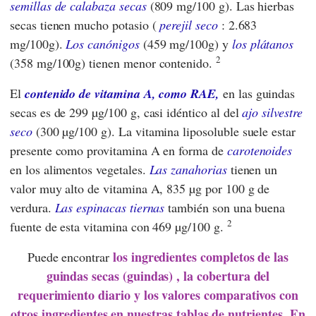
semillas de calabaza secas
(809 mg/100 g). Las hierbas
secas tienen mucho potasio (
perejil seco
: 2.683
mg/100g).
Los canónigos
(459 mg/100g) y
los plátanos
2
(358 mg/100g) tienen menor contenido.
El
contenido de vitamina A, como RAE,
en las guindas
secas es de 299 µg/100 g, casi idéntico al del
ajo silvestre
seco
(300 µg/100 g). La vitamina liposoluble suele estar
presente como provitamina A en forma de
carotenoides
en los alimentos vegetales.
Las zanahorias
tienen un
valor muy alto de vitamina A, 835 µg por 100 g de
verdura.
Las espinacas tiernas
también son una buena
2
fuente de esta vitamina con 469 µg/100 g.
los ingredientes completos de las
Puede encontrar
guindas secas (guindas)
, la cobertura del
requerimiento diario y los valores comparativos con
otros ingredientes en nuestras tablas de nutrientes. En