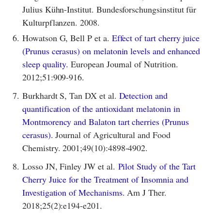
Julius Kühn-Institut. Bundesforschungsinstitut für
Kulturpflanzen. 2008.
6.
Howatson G, Bell P et a.
Effect of tart cherry juice
(Prunus cerasus) on melatonin levels and enhanced
sleep quality.
European Journal of Nutrition.
2012;51:909-916.
7.
Burkhardt S, Tan DX et al.
Detection and
quantification of the antioxidant melatonin in
Montmorency and Balaton tart cherries (Prunus
cerasus).
Journal of Agricultural and Food
Chemistry. 2001;49(10):4898-4902.
8.
Losso JN, Finley JW et al.
Pilot Study of the Tart
Cherry Juice for the Treatment of Insomnia and
Investigation of Mechanisms.
Am J Ther.
2018;25(2):e194-e201.