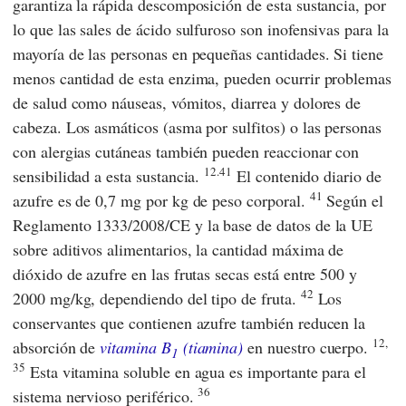
garantiza la rápida descomposición de esta sustancia, por
lo que las sales de ácido sulfuroso son inofensivas para la
mayoría de las personas en pequeñas cantidades. Si tiene
menos cantidad de esta enzima, pueden ocurrir problemas
de salud como náuseas, vómitos, diarrea y dolores de
cabeza. Los asmáticos (asma por sulfitos) o las personas
con alergias cutáneas también pueden reaccionar con
12.41
sensibilidad a esta sustancia.
El contenido diario de
41
azufre es de 0,7 mg por kg de peso corporal.
Según
el
Reglamento 1333/2008/CE
y la base de datos
de la UE
sobre aditivos alimentarios, la cantidad máxima de
dióxido de azufre en las frutas secas está entre 500 y
42
2000 mg/kg, dependiendo del tipo de fruta.
Los
conservantes que contienen azufre también reducen la
12,
absorción de
vitamina B
(tiamina)
en nuestro cuerpo.
1
35
Esta vitamina soluble en agua es importante para el
36
sistema nervioso periférico.