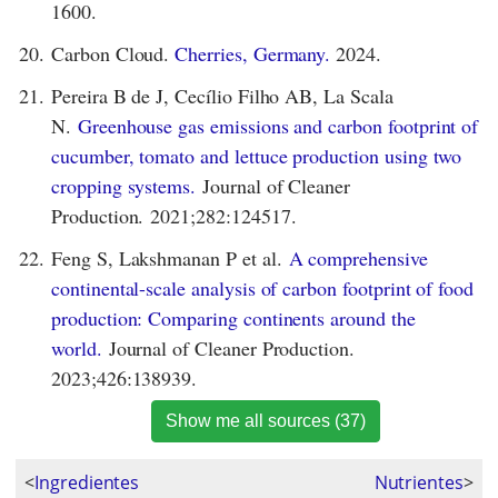
1600.
20.
Carbon Cloud.
Cherries, Germany.
2024.
21.
Pereira B de J, Cecílio Filho AB, La Scala
N.
Greenhouse gas emissions and carbon footprint of
cucumber, tomato and lettuce production using two
cropping systems.
Journal of Cleaner
Production. 2021;282:124517.
22.
Feng S, Lakshmanan P et al.
A comprehensive
continental-scale analysis of carbon footprint of food
production: Comparing continents around the
world.
Journal of Cleaner Production.
2023;426:138939.
Show me all sources (37)
<
Ingredientes
Nutrientes
>