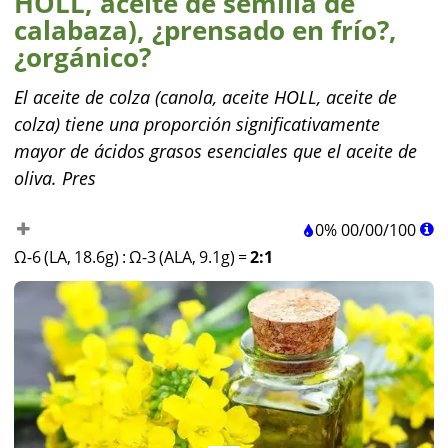
HOLL, aceite de semilla de
calabaza), ¿prensado en frío?,
¿orgánico?
El aceite de colza (canola, aceite HOLL, aceite de
colza) tiene una proporción significativamente
mayor de ácidos grasos esenciales que el aceite de
oliva. Pres
0%
00
/
00
/
100
Ω-6 (LA, 18.6g)
:
Ω-3 (ALA, 9.1g)
=
2:1