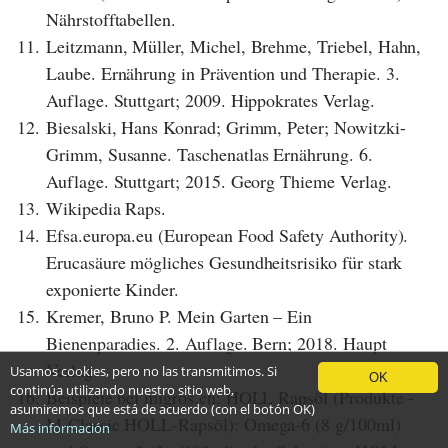
Nährstofftabellen.
11.
Leitzmann, Müller, Michel, Brehme, Triebel, Hahn,
Laube. Ernährung in Prävention und Therapie. 3.
Auflage. Stuttgart; 2009. Hippokrates Verlag.
12.
Biesalski, Hans Konrad; Grimm, Peter; Nowitzki-
Grimm, Susanne. Taschenatlas Ernährung. 6.
Auflage. Stuttgart; 2015. Georg Thieme Verlag.
13.
Wikipedia Raps.
14.
Efsa.europa.eu (European Food Safety Authority).
Erucasäure mögliches Gesundheitsrisiko für stark
exponierte Kinder.
15.
Kremer, Bruno P. Mein Garten – Ein
Bienenparadies. 2. Auflage. Bern; 2018. Haupt
Verlag.
Usamos cookies, pero no las transmitimos. Si
OK
continúa utilizando nuestro sitio web,
16.
Beispiele bei migros.ch: HOLL Rapsöl (Produkte -
asumiremos que está de acuerdo (con el botón OK)
M-Classic HOLL-Rapsöl): Omega-6 (8 g/100ml)
Más información