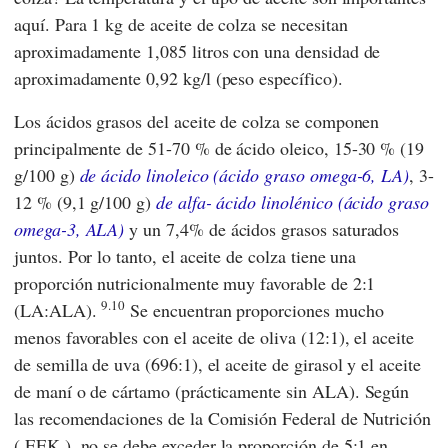
aquí. Para 1 kg de aceite de colza se necesitan
aproximadamente 1,085 litros con una densidad de
aproximadamente 0,92 kg/l (peso específico).
Los ácidos grasos del aceite de colza se componen
principalmente de 51-70 % de ácido oleico, 15-30 % (19
g/100 g)
de ácido linoleico (ácido graso omega-6, LA)
, 3-
12 % (9,1 g/100 g)
de alfa- ácido linolénico (ácido graso
omega-3, ALA)
y un 7,4% de ácidos grasos saturados
juntos. Por lo tanto, el aceite de colza tiene una
proporción nutricionalmente muy favorable de 2:1
9.10
(LA:ALA).
Se encuentran proporciones mucho
menos favorables con el aceite de oliva (12:1), el aceite
de semilla de uva (696:1), el aceite de girasol y el aceite
de maní o de cártamo (prácticamente sin ALA). Según
las recomendaciones de la
Comisión Federal de Nutrición
(
EEK
), no se debe exceder la proporción de 5:1 en