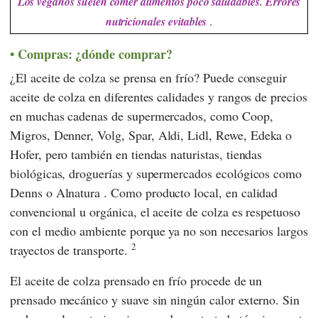
Los veganos suelen comer alimentos poco saludables. Errores
nutricionales evitables
.
Compras: ¿dónde comprar?
¿El aceite de colza se prensa en frío? Puede conseguir
aceite de colza en diferentes calidades y rangos de precios
en muchas cadenas de supermercados, como
Coop
,
Migros
,
Denner
,
Volg
,
Spar
,
Aldi
,
Lidl
,
Rewe
,
Edeka
o
Hofer
, pero también en tiendas naturistas, tiendas
biológicas, droguerías y supermercados ecológicos como
Denns
o
Alnatura
. Como producto local, en calidad
convencional u orgánica, el aceite de colza es respetuoso
con el medio ambiente porque ya no son necesarios largos
2
trayectos de transporte.
El aceite de colza prensado en frío procede de un
prensado mecánico y suave sin ningún calor externo. Sin