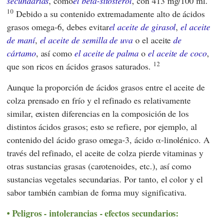
secundarias
, como
el beta-sitosterol
, con 413 mg/100 ml.
10
Debido a su contenido extremadamente alto de ácidos
grasos omega-6, debes evitar
el aceite de girasol
,
el aceite
de maní
,
el aceite de semilla de uva
o el aceite
de
cártamo
, así como
el aceite de palma
o
el aceite de coco
,
12
que son ricos en ácidos grasos saturados.
Aunque la proporción de ácidos grasos entre el aceite de
colza prensado en frío y el refinado es relativamente
similar, existen diferencias en la composición de los
distintos ácidos grasos; esto se refiere, por ejemplo, al
contenido del ácido graso omega-3, ácido α-linolénico. A
través del refinado, el aceite de colza pierde vitaminas y
otras sustancias grasas (carotenoides, etc.), así como
sustancias vegetales secundarias. Por tanto, el color y el
sabor también cambian de forma muy significativa.
Peligros - intolerancias - efectos secundarios: