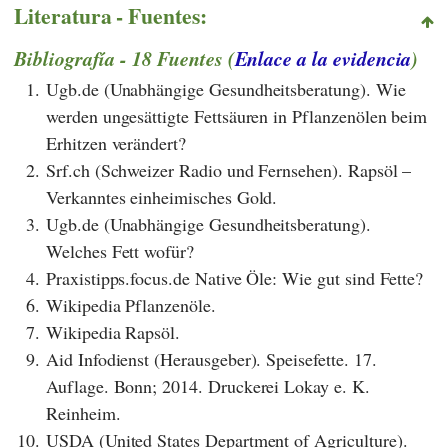
Literatura - Fuentes:
Bibliografía - 18 Fuentes (
Enlace a la evidencia
)
1.
Ugb.de (Unabhängige Gesundheitsberatung). Wie
werden ungesättigte Fettsäuren in Pflanzenölen beim
Erhitzen verändert?
2.
Srf.ch (Schweizer Radio und Fernsehen). Rapsöl –
Verkanntes einheimisches Gold.
3.
Ugb.de (Unabhängige Gesundheitsberatung).
Welches Fett wofür?
4.
Praxistipps.focus.de Native Öle: Wie gut sind Fette?
6.
Wikipedia Pflanzenöle.
7.
Wikipedia Rapsöl.
9.
Aid Infodienst (Herausgeber). Speisefette. 17.
Auflage. Bonn; 2014. Druckerei Lokay e. K.
Reinheim.
10.
USDA (United States Department of Agriculture).