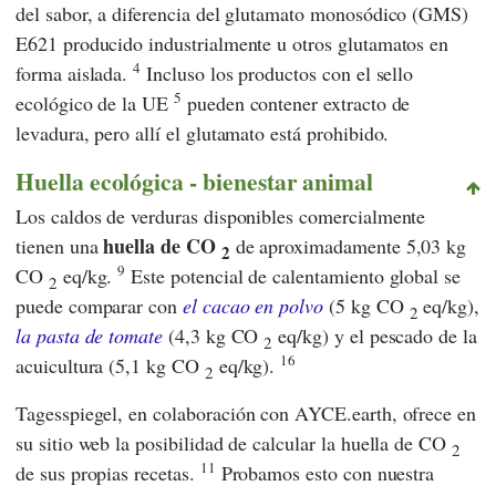
del sabor, a diferencia del glutamato monosódico (GMS)
E621 producido industrialmente u otros glutamatos en
4
forma aislada.
Incluso los productos con el
sello
5
ecológico de la UE
pueden contener extracto de
levadura, pero allí el glutamato está prohibido.
Huella ecológica - bienestar animal
Los caldos de verduras disponibles comercialmente
huella de CO
tienen una
de aproximadamente 5,03 kg
2
9
CO
eq/kg.
Este potencial de calentamiento global se
2
puede comparar con
el cacao en polvo
(5 kg CO
eq/kg),
2
la pasta de tomate
(4,3 kg CO
eq/kg) y el pescado de la
2
16
acuicultura (5,1 kg CO
eq/kg).
2
Tagesspiegel,
en colaboración con
AYCE.earth,
ofrece en
su sitio web la posibilidad de calcular la huella de CO
2
11
de sus propias recetas.
Probamos esto con nuestra