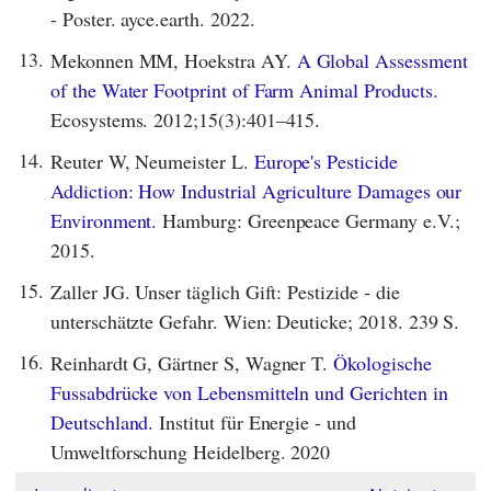
- Poster. ayce.earth. 2022.
13.
Mekonnen MM, Hoekstra AY.
A Global Assessment
of the Water Footprint of Farm Animal Products.
Ecosystems. 2012;15(3):401–415.
14.
Reuter W, Neumeister L.
Europe's Pesticide
Addiction: How Industrial Agriculture Damages our
Environment.
Hamburg: Greenpeace Germany e.V.;
2015.
15.
Zaller JG. Unser täglich Gift: Pestizide - die
unterschätzte Gefahr. Wien: Deuticke; 2018. 239 S.
16.
Reinhardt G, Gärtner S, Wagner T.
Ökologische
Fussabdrücke von Lebensmitteln und Gerichten in
Deutschland.
Institut für Energie - und
Umweltforschung Heidelberg. 2020