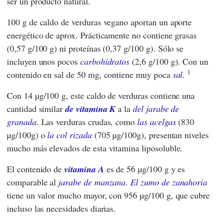
ser un producto natural.
100 g de caldo de verduras vegano aportan un aporte
energético de aprox. Prácticamente no contiene grasas
(0,57 g/100 g) ni proteínas (0,37 g/100 g). Sólo se
incluyen unos pocos
carbohidratos
(2,6 g/100 g). Con un
1
contenido en sal de 50 mg, contiene muy poca
sal
.
Con 14 µg/100 g, este caldo de verduras contiene una
cantidad similar
de vitamina K
a la
del jarabe de
granada
. Las verduras crudas, como
las acelgas
(830
µg/100g) o
la col rizada
(705 µg/100g), presentan niveles
mucho más elevados de esta vitamina liposoluble.
El contenido de
vitamina A
es de 56 µg/100 g y es
comparable al
jarabe de manzana
.
El zumo de zanahoria
tiene un valor mucho mayor, con 956 µg/100 g, que cubre
incluso las necesidades diarias.