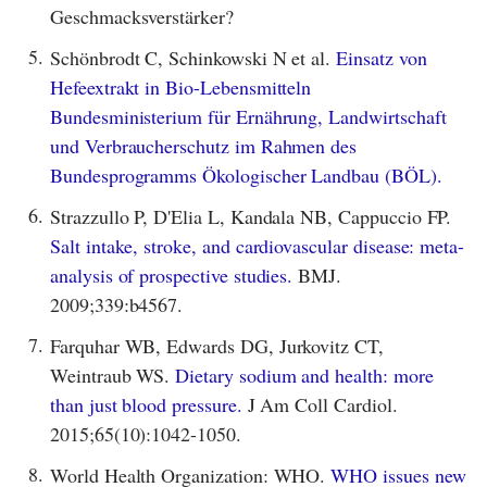
Geschmacksverstärker?
5.
Schönbrodt C, Schinkowski N et al.
Einsatz von
Hefeextrakt in Bio-Lebensmitteln
Bundesministerium für Ernährung, Landwirtschaft
und Verbraucherschutz im Rahmen des
Bundesprogramms Ökologischer Landbau (BÖL).
6.
Strazzullo P, D'Elia L, Kandala NB, Cappuccio FP.
Salt intake, stroke, and cardiovascular disease: meta-
analysis of prospective studies.
BMJ.
2009;339:b4567.
7.
Farquhar WB, Edwards DG, Jurkovitz CT,
Weintraub WS.
Dietary sodium and health: more
than just blood pressure.
J Am Coll Cardiol.
2015;65(10):1042-1050.
8.
World Health Organization: WHO.
WHO issues new