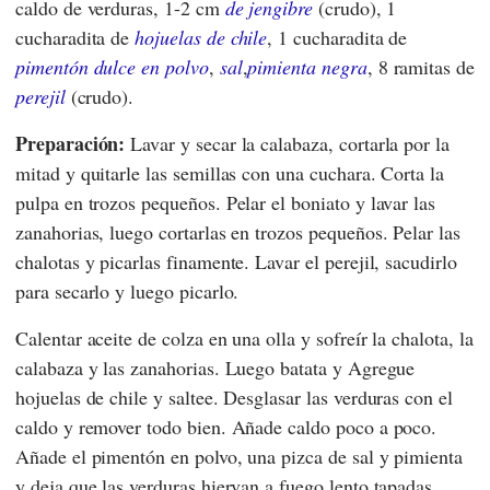
caldo de verduras, 1-2 cm
de jengibre
(crudo), 1
cucharadita de
hojuelas de chile
, 1 cucharadita de
pimentón dulce en polvo
,
sal
,
pimienta negra
, 8 ramitas de
perejil
(crudo).
Preparación:
Lavar y secar la calabaza, cortarla por la
mitad y quitarle las semillas con una cuchara. Corta la
pulpa en trozos pequeños. Pelar el boniato y lavar las
zanahorias, luego cortarlas en trozos pequeños. Pelar las
chalotas y picarlas finamente. Lavar el perejil, sacudirlo
para secarlo y luego picarlo.
Calentar aceite de colza en una olla y sofreír la chalota, la
calabaza y las zanahorias. Luego batata y
Agregue
hojuelas de chile y saltee. Desglasar las verduras con el
caldo y remover todo bien. Añade caldo poco a poco.
Añade el pimentón en polvo, una pizca de sal y pimienta
y deja que las verduras hiervan a fuego lento tapadas