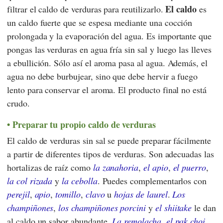
El caldo
filtrar el caldo de verduras para reutilizarlo.
es
un caldo fuerte que se espesa mediante una cocción
prolongada y la evaporación del agua. Es importante que
pongas las verduras en agua fría sin sal y luego las lleves
a ebullición. Sólo así el aroma pasa al agua. Además, el
agua no debe burbujear, sino que debe hervir a fuego
lento para conservar el aroma. El producto final no está
crudo.
Preparar tu propio caldo de verduras
El caldo de verduras sin sal se puede preparar fácilmente
a partir de diferentes tipos de verduras. Son adecuadas las
hortalizas de raíz como
la zanahoria
,
el apio
,
el puerro
,
la col rizada
y
la cebolla
. Puedes complementarlos con
perejil
,
apio
,
tomillo
,
clavo
u
hojas de laurel
.
Los
champiñones
,
los champiñones porcini
y
el shiitake
le dan
al caldo un sabor abundante.
La remolacha
,
el pak choi
,