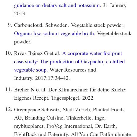
guidance on dietary salt and potassium.
31 January
2013.
9.
Carboncloud. Schweden. Vegetable stock powder;
Organic low sodium vegetable broth
; Vegetable stock
powder.
10.
Rivas Ibáñez G et al.
A corporate water footprint
case study: The production of Gazpacho, a chilled
vegetable soup.
Water Resources and
Industry. 2017;17:34–42.
11.
Breher N et al. Der Klimarechner für deine Küche:
Eigenes Rezept. Tagesspiegel. 2022.
12.
Greenpeace Schweiz, Stadt Zürich, Planted Foods
AG, Branding Cuisine, Tinkerbelle, Inge,
myblueplanet, ProVeg International, Dr. Earth,
FightBack und Eaternity. All You Can Eatfor climate