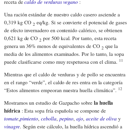
receta de
caldo de verduras vegano
:
Una ración estándar de nuestro caldo casero asciende a
0,319 kg CO
eq/kg. Si se convierte el potencial de gases
2
de efecto invernadero en contenido calórico, se obtienen
0,621 kg de CO
por 500 kcal. Por tanto, esta receta
2
genera un 36% menos de equivalentes de CO
que la
2
media de los alimentos examinados. Por lo tanto, la sopa
11
puede clasificarse como muy respetuosa con el clima.
Mientras que el caldo de verduras y de pollo se encuentra
en el rango “verde”, el caldo de res entra en la categoría
12
“Estos alimentos empeoran nuestra huella climática”.
la huella
Mostramos un estudio de Gazpacho sobre
hídrica
: Esta sopa fría española se compone de
tomate
,
pimiento
,
cebolla
,
pepino
,
ajo
,
aceite de oliva
y
vinagre
. Según este cálculo, la huella hídrica ascendió a