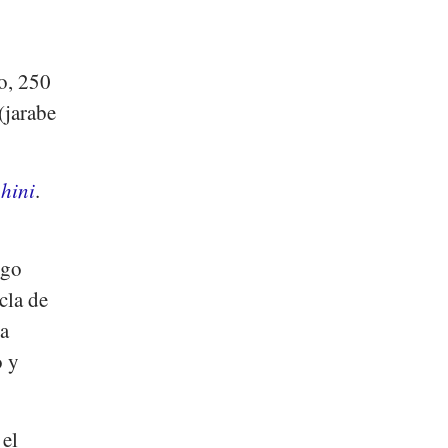
o, 250
(jarabe
ahini
.
igo
cla de
la
o y
 el