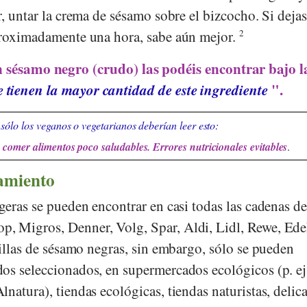
r, untar la crema de sésamo sobre el bizcocho. Si dejas
proximadamente una hora, sabe aún mejor.
2
 sésamo negro (crudo) las podéis encontrar bajo l
 tienen la mayor cantidad de este ingrediente
".
sólo los veganos o vegetarianos deberían leer esto:
comer alimentos poco saludables. Errores nutricionales evitables
.
amiento
geras se pueden encontrar en casi todas las cadenas d
op
,
Migros
,
Denner
,
Volg
,
Spar
,
Aldi
,
Lidl
,
Rewe
,
Ede
millas de sésamo negras, sin embargo, sólo se pueden
os seleccionados, en supermercados ecológicos (p. ej
Alnatura
), tiendas ecológicas, tiendas naturistas, delic