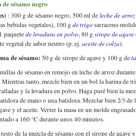
a de sésamo negro
es)
: 300 g de sésamo negro, 500 ml de
leche de arroz
ras bebidas vegetales), 100 g
de trigo
sarraceno molid
 1 paquete
de levadura en polvo
, 80 g
sirope de agave
te vegetal de sabor neutro (p. ej.
aceite de colza
).
rema de sésamo:
50 g de sirope de agave y 100 g de
t
emillas de sésamo en remojo en leche de arroz durante
Mientras tanto, mezcle bien en un bol la harina de tr
ralladas y la levadura en polvo. Haga puré bien la mez
atidora de mano o una batidora. Mezclar bien 2⁄3 de 
gave y el aceite. Verter la masa en un molde engrasad
entado a 160 °C durante unos 40 minutos.
 resto de la mezcla de sésamo con el sirope de agave y