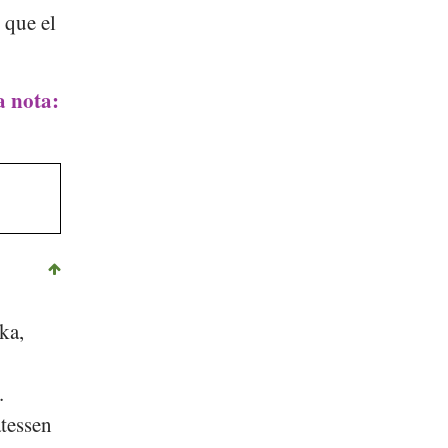
 que el
a nota:
e
ka
,
.
atessen