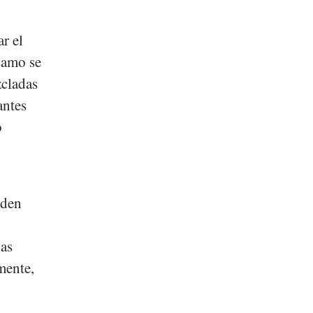
r el
ésamo se
zcladas
antes
o
eden
l
las
mente,