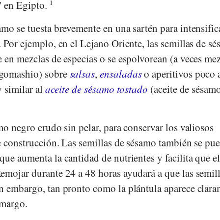
 en Egipto.
1
mo se tuesta brevemente en una sartén para intensifica
 Por ejemplo, en el Lejano Oriente, las semillas de s
e en mezclas de especias o se espolvorean (a veces me
 gomashio) sobre
salsas
,
ensaladas
o aperitivos poco 
y similar al
aceite de sésamo tostado
(aceite de sésam
mo negro crudo sin pelar, para conservar los valiosos
de construcción. Las semillas de sésamo también se pu
ue aumenta la cantidad de nutrientes y facilita que e
emojar durante 24 a 48 horas ayudará a que las semil
n embargo, tan pronto como la plántula aparece clara
amargo.