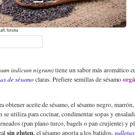
l, fotolia
mum indicum nigrum)
tiene un sabor más aromático 
orgá
las de sésamo
claras. Prefiere semillas de sésamo
a obtener aceite de sésamo, el sésamo negro, marrón,
 se utiliza para cocinar, condimentar sopas y ensalad
rneados (pan plano turco, bagels o pan crujiente) y p
sin gluten
eal
, el sésamo aporta a los batidos,
galletas