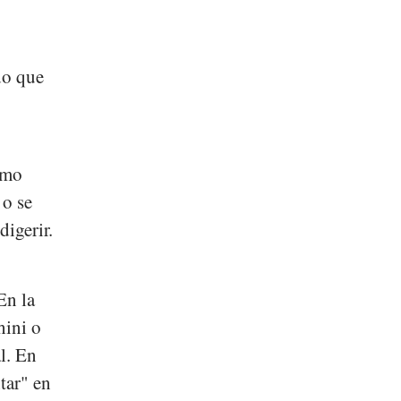
do que
amo
 o se
digerir.
En la
hini o
l. En
tar" en