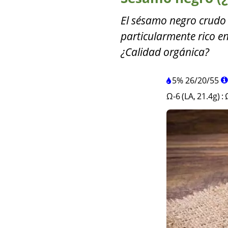
El sésamo negro crudo 
particularmente rico en
¿Calidad orgánica?
5%
26
/
20
/
55
Ω-6 (LA, 21.4g)
: