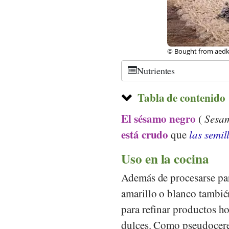
© Bought from aedkaf
Nutrientes
Tabla de contenido
El sésamo negro
(
Sesa
está crudo
que
las semil
Uso en la cocina
Además de procesarse par
amarillo o blanco también
para refinar productos ho
dulces. Como pseudocer