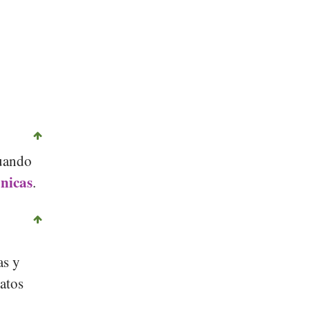
cuando
nicas
.
as y
latos