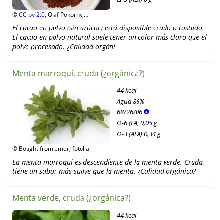
©
CC-by 2.0
, Olaf Pokorny,
flickr.com
El cacao en polvo (sin azúcar) está disponible crudo o tostado.
El cacao en polvo natural suele tener un color más claro que el
polvo procesado. ¿Calidad orgáni
Menta marroquí, cruda (¿orgánica?)
44 kcal
Agua
86%
68
/
26
/
06
Ω-6 (LA) 0,05 g
Ω-3 (ALA) 0,34 g
© Bought from emer, fotolia
La menta marroquí es descendiente de la menta verde. Cruda,
tiene un sabor más suave que la menta. ¿Calidad orgánica?
Menta verde, cruda (¿orgánica?)
44 kcal