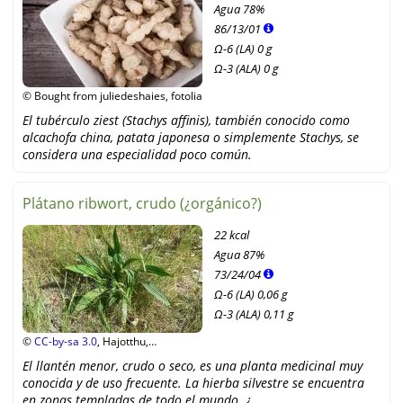
Agua
78%
86
/
13
/
01
Ω-6 (LA) 0 g
Ω-3 (ALA) 0 g
© Bought from juliedeshaies, fotolia
El tubérculo ziest (Stachys affinis), también conocido como
alcachofa china, patata japonesa o simplemente Stachys, se
considera una especialidad poco común.
Plátano ribwort, crudo (¿orgánico?)
22 kcal
Agua
87%
73
/
24
/
04
Ω-6 (LA) 0,06 g
Ω-3 (ALA) 0,11 g
©
CC-by-sa 3.0
, Hajotthu,
Wikimedia Commons
El llantén menor, crudo o seco, es una planta medicinal muy
conocida y de uso frecuente. La hierba silvestre se encuentra
en zonas templadas de todo el mundo. ¿