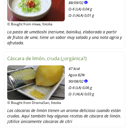
88
/
09
/
02
Ω-6 (LA) 0,04 g
Ω-3 (ALA) 0,01 g
© Bought from miwa, fotolia
La pasta de umeboshi (neriume, bainiku), elaborada a partir
de frutos de ume, tiene un sabor muy salado y una nota agria y
afrutada.
Cáscara de limón, cruda (¿orgánica?)
47 kcal
Agua
82%
90
/
08
/
02
Ω-6 (LA) 0,06 g
Ω-3 (ALA) 0,03 g
© Bought from DramaSan, fotolia
Las cáscaras de limón tienen un aroma delicioso cuando están
crudas. Aquí también hay algunas recetas de cáscara de limón.
¡Utilice únicamente cáscaras de cítri