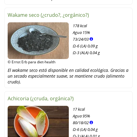
Wakame seco (¿crudo?, ¿orgánico?)
178 kcal
Agua
15%
73
/
24
/
03
Ω-6 (LA) 0,09 g
Ω-3 (ALA) 0,04 g
© Ernst Erb para diet-health
El wakame seco está disponible en calidad ecológica. Gracias a
un secado especialmente suave, se mantiene crudo (alimento
crudo).
Achicoria (¿cruda, orgánica?)
17 kcal
Agua
95%
80
/
18
/
02
Ω-6 (LA) 0,04 g
Ω-3 (ALA) 0,01 g