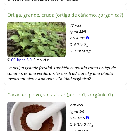
Ortiga, grande, cruda (ortiga de cáñamo, ¿orgánica?)
42 kcal
Agua
88%
73
/
26
/
01
Ω-6 (LA) 0 g
Ω-3 (ALA) 0 g
©
CC-by-sa 3.0
, Simplicius,
Wikipedia
La ortiga grande (cruda), también conocida como ortiga de
cáñamo, es una verdura silvestre tradicional y una planta
medicinal bien estudiada. ¿Calidad orgánica?
Cacao en polvo, sin azúcar (¿crudo?, ¿orgánico?)
228 kcal
Agua
3%
63
/
21
/
15
Ω-6 (LA) 0,44 g
Ω-3 (ALA) 0 g