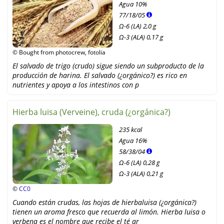
Agua
10%
77
/
18
/
05
Ω-6 (LA) 2,0 g
Ω-3 (ALA) 0,17 g
© Bought from photocrew, fotolia
El salvado de trigo (crudo) sigue siendo un subproducto de la
producción de harina. El salvado (¿orgánico?) es rico en
nutrientes y apoya a los intestinos con p
Hierba luisa (Verveine), cruda (¿orgánica?)
235 kcal
Agua
16%
58
/
38
/
04
Ω-6 (LA) 0,28 g
Ω-3 (ALA) 0,21 g
©
CC0
Cuando están crudas, las hojas de hierbaluisa (¿orgánica?)
tienen un aroma fresco que recuerda al limón. Hierba luisa o
verbena es el nombre que recibe el té ar