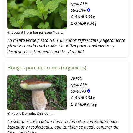
Agua
86%
68
/
26
/
06
Ω-6 (LA) 0,05 g
Ω-3 (ALA) 0,34 g
© Bought from banjongseal168,
Shutterstock
La menta verde fresca tiene un sabor refrescante y ligeramente
picante cuando está cruda. Se utiliza para condimentar y
decorar, pero también como té. ¿Calidad
Hongos porcini, crudos (orgánicos)
39 kcal
Agua
87%
53
/
44
/
03
Ω-6 (LA) 0,04 g
Ω-3 (ALA) 0,18 g
© Public Domain, Dezidor,
Wikipedia
La seta porcini (cruda) es una de las setas comestibles más
buscadas y recolectadas, que también se puede comprar de
forma ecológica.