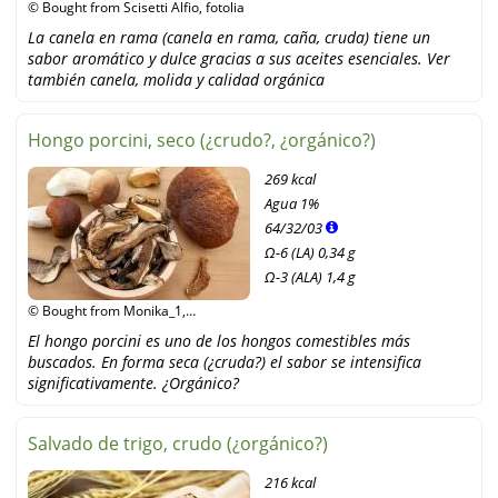
© Bought from Scisetti Alfio, fotolia
La canela en rama (canela en rama, caña, cruda) tiene un
sabor aromático y dulce gracias a sus aceites esenciales. Ver
también canela, molida y calidad orgánica
Hongo porcini, seco (¿crudo?, ¿orgánico?)
269 kcal
Agua
1%
64
/
32
/
03
Ω-6 (LA) 0,34 g
Ω-3 (ALA) 1,4 g
© Bought from Monika_1,
Shutterstock
El hongo porcini es uno de los hongos comestibles más
buscados. En forma seca (¿cruda?) el sabor se intensifica
significativamente. ¿Orgánico?
Salvado de trigo, crudo (¿orgánico?)
216 kcal