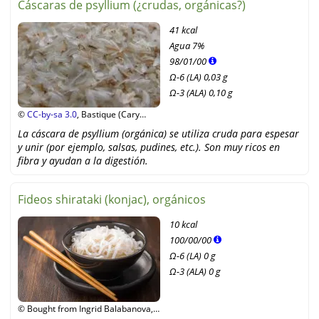
Cáscaras de psyllium (¿crudas, orgánicas?)
41 kcal
Agua
7%
98
/
01
/
00
Ω-6 (LA) 0,03 g
Ω-3 (ALA) 0,10 g
©
CC-by-sa 3.0
, Bastique (Cary
Bass), Wikipedia
La cáscara de psyllium (orgánica) se utiliza cruda para espesar
y unir (por ejemplo, salsas, pudines, etc.). Son muy ricos en
fibra y ayudan a la digestión.
Fideos shirataki (konjac), orgánicos
10 kcal
100
/
00
/
00
Ω-6 (LA) 0 g
Ω-3 (ALA) 0 g
© Bought from Ingrid Balabanova,
Shutterstock