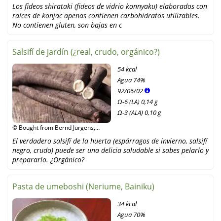
Los fideos shirataki (fideos de vidrio konnyaku) elaborados con
raíces de konjac apenas contienen carbohidratos utilizables.
No contienen gluten, son bajas en c
Salsifí de jardín (¿real, crudo, orgánico?)
54 kcal
Agua
74%
92
/
06
/
02
Ω-6 (LA) 0,14 g
Ω-3 (ALA) 0,10 g
© Bought from Bernd Jürgens,
fotolia
El verdadero salsifí de la huerta (espárragos de invierno, salsifí
negro, crudo) puede ser una delicia saludable si sabes pelarlo y
prepararlo. ¿Orgánico?
Pasta de umeboshi (Neriume, Bainiku)
34 kcal
Agua
70%