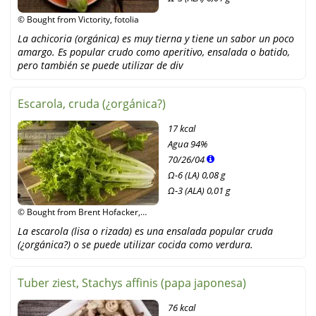
© Bought from Victority, fotolia
La achicoria (orgánica) es muy tierna y tiene un sabor un poco
amargo. Es popular crudo como aperitivo, ensalada o batido,
pero también se puede utilizar de div
Escarola, cruda (¿orgánica?)
17 kcal
Agua
94%
70
/
26
/
04
Ω-6 (LA) 0,08 g
Ω-3 (ALA) 0,01 g
© Bought from Brent Hofacker,
Shutterstock
La escarola (lisa o rizada) es una ensalada popular cruda
(¿orgánica?) o se puede utilizar cocida como verdura.
Tuber ziest, Stachys affinis (papa japonesa)
76 kcal