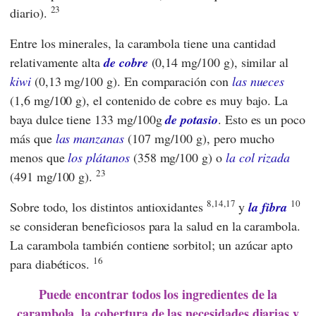
23
diario).
Entre los minerales, la carambola tiene una cantidad
relativamente alta
de cobre
(0,14 mg/100 g), similar al
kiwi
(0,13 mg/100 g). En comparación con
las nueces
(1,6 mg/100 g), el contenido de cobre es muy bajo. La
baya dulce tiene 133 mg/100g
de potasio
. Esto es un poco
más que
las manzanas
(107 mg/100 g), pero mucho
menos que
los plátanos
(358 mg/100 g) o
la col rizada
23
(491 mg/100 g).
8,14,17
10
Sobre todo, los distintos antioxidantes
y
la fibra
se consideran beneficiosos para la salud en la carambola.
La carambola también contiene sorbitol; un azúcar apto
16
para diabéticos.
Puede encontrar todos los ingredientes de la
carambola, la cobertura de las necesidades diarias y