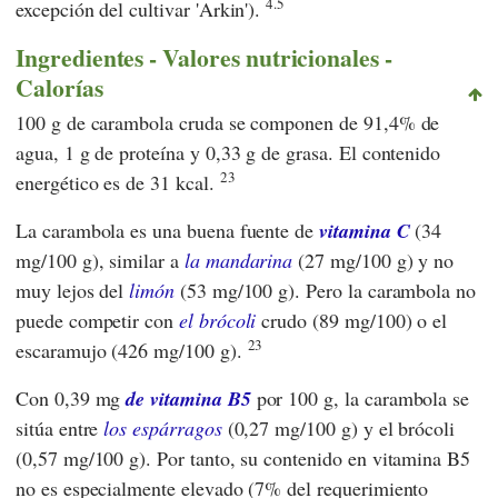
4.5
excepción del cultivar 'Arkin').
Ingredientes - Valores nutricionales -
Calorías
100 g de carambola cruda se componen de 91,4% de
agua, 1 g de proteína y 0,33 g de grasa. El contenido
23
energético es de 31 kcal.
La carambola es una buena fuente de
vitamina C
(34
mg/100 g), similar a
la
mandarina
(27 mg/100 g) y no
muy lejos del
limón
(53 mg/100 g). Pero la carambola no
puede competir con
el brócoli
crudo (89 mg/100) o el
23
escaramujo (426 mg/100 g).
Con 0,39 mg
de vitamina B5
por 100 g, la carambola se
sitúa entre
los espárragos
(0,27 mg/100 g) y el brócoli
(0,57 mg/100 g). Por tanto, su contenido en vitamina B5
no es especialmente elevado (7% del requerimiento