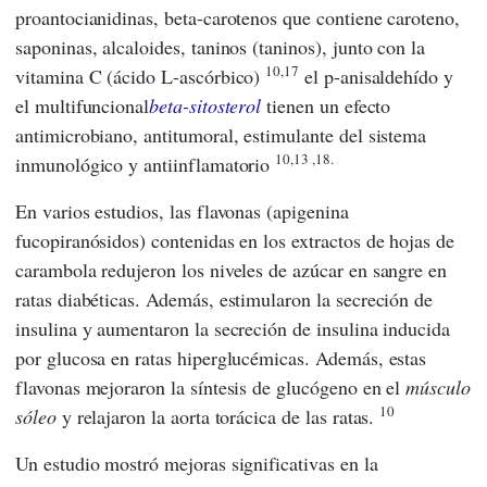
proantocianidinas, beta-carotenos que contiene caroteno,
saponinas, alcaloides, taninos (taninos), junto con la
10,17
vitamina C (ácido L-ascórbico)
el p-anisaldehído y
el multifuncional
beta-sitosterol
tienen un efecto
antimicrobiano, antitumoral, estimulante del sistema
10,13 ,18.
inmunológico y antiinflamatorio
En varios estudios, las flavonas (apigenina
fucopiranósidos) contenidas en los extractos de hojas de
carambola redujeron los niveles de azúcar en sangre en
ratas diabéticas. Además, estimularon la secreción de
insulina y aumentaron la secreción de insulina inducida
por glucosa en ratas hiperglucémicas. Además, estas
flavonas mejoraron la síntesis de glucógeno en el
músculo
10
sóleo
y relajaron la aorta torácica de las ratas.
Un estudio mostró mejoras significativas en la