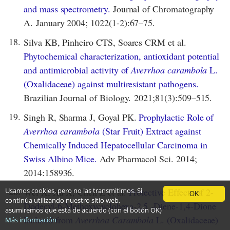
and mass spectrometry.
Journal of Chromatography
A. January 2004; 1022(1-2):67–75.
18.
Silva KB, Pinheiro CTS, Soares CRM et al.
Phytochemical characterization, antioxidant potential
and antimicrobial activity of
Averrhoa carambola
L.
(Oxalidaceae) against multiresistant pathogens.
Brazilian Journal of Biology. 2021;81(3):509–515.
19.
Singh R, Sharma J, Goyal PK.
Prophylactic Role of
Averrhoa carambola
(Star Fruit) Extract against
Chemically Induced Hepatocellular Carcinoma in
Swiss Albino Mice.
Adv Pharmacol Sci. 2014;
2014:158936.
20.
Wei X, Xu X, Chen Z et al.
Protective Effects of 2-
Usamos cookies, pero no las transmitimos. Si
OK
continúa utilizando nuestro sitio web,
Dodecyl-6-Methoxycyclohexa-2,5 -Diene-1,4-Dione
asumiremos que está de acuerdo (con el botón OK)
Isolated from
Averrhoa Carambola
L. (Oxalidaceae)
Más información