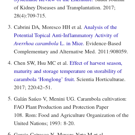
of Kidney Diseases and Transplantation. 2017;
28(4):709-715.
3.
Cabrini DA, Moresco HH et al.
Analysis of the
Potential Topical Anti-Inflammatory Activity of
Averrhoa carambola
L. in Mice.
Evidence-Based
Complementary and Alternative Med. 2011:908059.
4.
Chen SW, Hsu MC et al.
Effect of harvest season,
maturity and storage temperature on storability of
carambola ‘Honglong’ fruit.
Scientia Horticulturae.
2017; 220:42–51.
5.
Galán Saúco V, Menini UG. Carambola cultivation:
FAO Plant Production and Protection Paper
108. Rom: Food and Agriculture Organization of the
United Nations; 1993: 8-20.
6.
Garcia-Cairasco N, Moyses-Neto M et al.