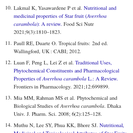
10.
Lakmal K, Yasawardene P et al.
Nutritional and
medicinal properties of Star fruit (
Averrhoa
carambola
): A review.
Food Sci Nutr
2021;9(3):1810–1823.
11.
Paull RE, Duarte O. Tropical fruits: 2nd ed.
Wallingford, UK : CABI; 2012.
12.
Luan F, Peng L, Lei Z et al.
Traditional Uses,
Phytochemical Constituents and Pharmacological
Properties of
Averrhoa carambola
L.: A Review.
Frontiers in Pharmacology. 2021;12:699899.
13.
Mia MM, Rahman MS et al. Phytochemical and
Biological Studies of
Averrhoa carambola
. Dhaka
Univ. J. Pharm. Sci. 2008; 6(2):125–128.
14.
Muthu N, Lee SY, Phua KK, Bhore SJ.
Nutritional,
Medicinal and Toxicological Attributes of Star-Fruits