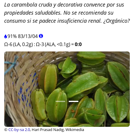
La carambola cruda y decorativa convence por sus
propiedades saludables. No se recomienda su
consumo si se padece insuficiencia renal. ¿Orgánico?
91%
83
/
13
/
04
Ω-6 (LA, 0.2g)
:
Ω-3 (ALA, <0.1g)
=
0:0
©
CC-by-sa 2.0
, Hari Prasad Nadig, Wikimedia