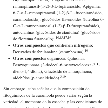
ramnopiranosil-(1-2)-β-L-fupiranósido, Apigenina
6-C-α-L-ramnopiranosil-(1-2)-β-L -fucopiranósido,
carambalósido], glucósidos flavonoides (luteolina 6-
C-α-L-ramnopiranosil-(1-2)-β-D-fucopiranósido),
antocianinas (glucósidos de cianidina) (glucósidos
10,15,17,19
de floretina furanosilo);
Otros compuestos que contienen nitrógeno:
10
Derivados de fenilanalina (caramboxina)
Otros compuestos orgánicos:
Quinonas:
Benzoquinonas (2-dodecil-6-metoxiciclohexa-2,5-
dieno-1,4-diona); Glucósido de antraquinona,
3,10
aldehídos (p-anisaldehído)
Sin embargo, cabe señalar que la composición de
fitoquímicos de la carambola puede variar según la
variedad, el momento de la cosecha y las condiciones de
crecimiento. Por lo tanto, las cantidades sólo son útiles de