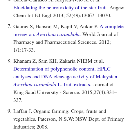
Elucidating the neurotoxicity of the star fruit.
Angew
Chem Int Ed Engl 2013; 52(49):13067–13070.
7.
Gaurav S, Hansraj M, Kapil V, Ankur P.
A complete
review on:
Averrhoa carambola
.
World Journal of
Pharmacy and Pharmaceutical Sciences. 2012;
1/1:17-33.
8.
Khanam Z, Sam KH, Zakaria NHBM et al.
Determination of polyphenolic content, HPLC
analyses and DNA cleavage activity of Malaysian
Averrhoa carambola
L. fruit extracts.
Journal of
King Saud University - Science. 2015;27(4):331–
337.
9.
Laffan J. Organic farming: Crops, fruits and
vegetables. Paterson, N.S.W: NSW Dept. of Primary
Industries; 2008.