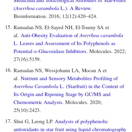
(
Averrhoa carambola
L.): A Review.
Bioinformation. 2016; 12(12):420–424.
15.
Ramadan NS, El-Sayed NH, El-Toumy SA et
al.
Anti-Obesity Evaluation of
Averrhoa carambola
L. Leaves and Assessment of Its Polyphenols as
Potential α-Glucosidase Inhibitors.
Molecules. 2022;
27(16):5159.
16.
Ramadan NS, Wessjohann LA, Mocan A et
al.
Nutrient and Sensory Metabolites Profiling of
Averrhoa Carambola
L. (Starfruit) in the Context of
Its Origin and Ripening Stage by GC/MS and
Chemometric Analysis.
Molecules. 2020;
25(10):2423.
17.
Shui G, Leong LP.
Analysis of polyphenolic
antioxidants in star fruit using liquid chromatography