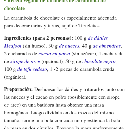
Receta vegana de tartaletas de carambola de
chocolate
La carambola de chocolate es especialmente adecuada
para decorar tartas y tartas, aquí de Tartelettes.
Ingredientes (para 2 personas):
100 g
de dátiles
Medjool
(sin hueso), 30 g
de nueces
, 40 g
de almendras
,
2 cucharadas de
cacao en polvo
(sin azúcar), 1 cucharada
de
sirope de arce
(opcional), 50 g de
chocolate negro
,
100 g
de tofu sedoso
, 1 -2 piezas de carambola cruda
(orgánica).
Preparación:
Deshuesar los dátiles y triturarlos junto con
las nueces y el cacao en polvo (posiblemente con sirope
de arce) en una batidora hasta obtener una masa
homogénea. Luego divídala en dos trozos del mismo
tamaño, forme una bola con cada uno y extienda la bola
de masa en dos círculos. Presione la masa uniformemente