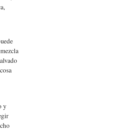
a,
puede
 mezcla
salvado
ucosa
o y
egir
ucho