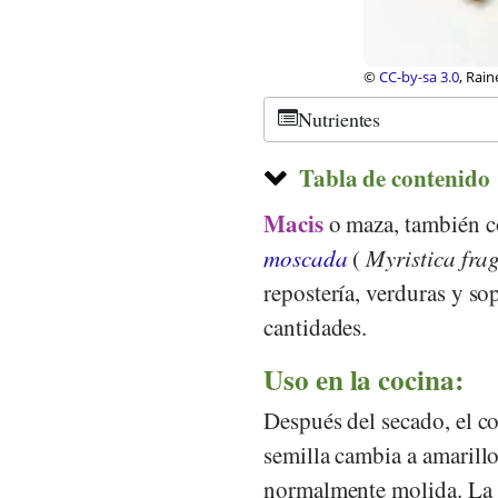
©
GFDL 1.2
, Alexand
Nutrientes
Tabla de contenido
Macis
o maza, también 
moscada
(
Myristica fra
repostería, verduras y so
cantidades.
Uso en la cocina:
Después del secado, el co
semilla cambia a amarillo
normalmente molida. La 