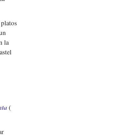
 platos
 un
n la
astel
nta
(
ar