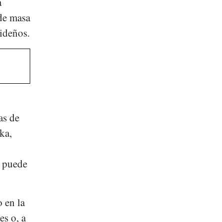
a
 de masa
videños.
as de
ka
,
e puede
o en la
es o, a