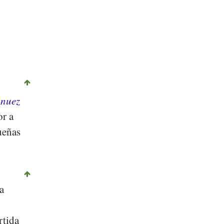
a
nuez
or a
ueñas
a
rtida