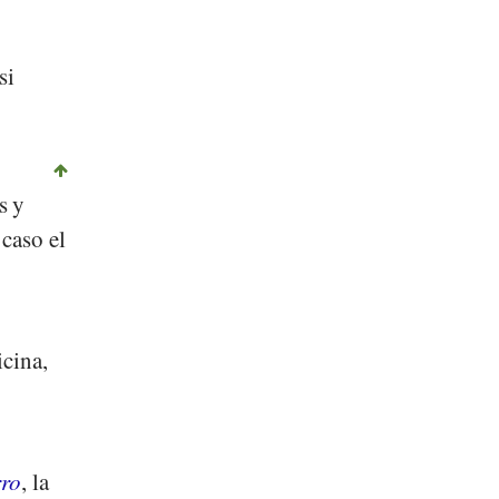
si
s y
caso el
icina,
rro
, la