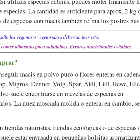
 Si utilizas especias enteras, puedes moler finamente l
 especias. La cantidad es suficiente para aprox. 2 kg
a de especias con macis también refina los postres na
sólo los veganos o vegetarianos deberían leer esto:
comer alimentos poco saludables. Errores nutricionales evitables
.
mprar?
nseguir macis en polvo puro o flores enteras en caden
op
,
Migros
,
Denner
,
Volg
,
Spar
,
Aldi
,
Lidl
,
Rewe
,
Ede
polvo suele encontrarse en mezclas de especias en
ados. La nuez moscada molida o entera, en cambio, s
 tiendas naturistas, tiendas ecológicas o de especias 
 suele estar envasada en pequeñas bolsitas aromatizant