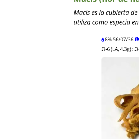
Macis es la cubierta de
utiliza como especia en
8%
56
/
07
/
36
Ω-6 (LA, 4.3g)
:
Ω-