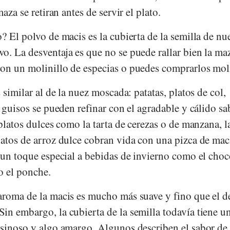
maza se retiran antes de servir el plato.
? El polvo de macis es la cubierta de la semilla de nu
o. La desventaja es que no se puede rallar bien la ma
on un molinillo de especias o puedes comprarlos mol
 similar al de la nuez moscada: patatas, platos de col,
y guisos se pueden refinar con el agradable y cálido sa
 platos dulces como la tarta de cerezas o de manzana, l
latos de arroz dulce cobran vida con una pizca de mac
 un toque especial a bebidas de invierno como el choc
 o el ponche.
aroma de la macis es mucho más suave y fino que el de
in embargo, la cubierta de la semilla todavía tiene u
esinoso y algo amargo. Algunos describen el sabor de 