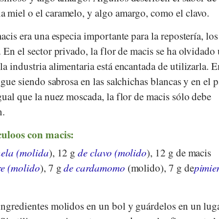
 miel o el caramelo, y algo amargo, como el clavo.
acis era una especia importante para la repostería, los
 En el sector privado, la flor de macis se ha olvidado
a industria alimentaria está encantada de utilizarla. E
igue siendo sabrosa en las salchichas blancas y en el p
gual que la nuez moscada, la flor de macis sólo debe
n.
culoos con macis:
nela (molida
), 12 g
de clavo (molido
), 12 g de macis
re (molido
), 7 g
de cardamomo
(molido), 7 g de
pimie
ingredientes molidos en un bol y guárdelos en un lug