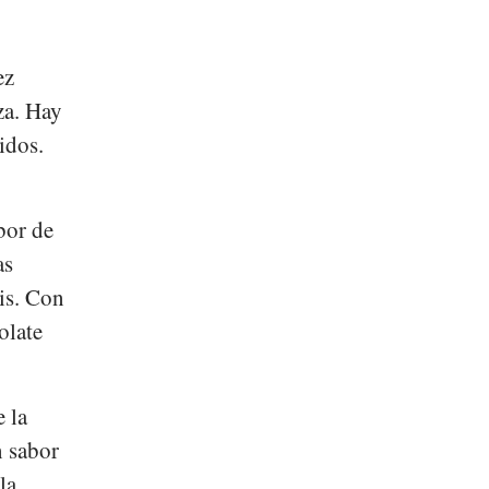
ez
za. Hay
idos.
bor de
as
is. Con
olate
 la
n sabor
la